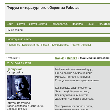
Форум литературного общества Fabulae
Сайт
Форум
Форум Дебюта
Пользователи
Правила
Поиск
Регистра
Вы не зашли.
Навигация по сайту
Избранное
--
Коллективное
--
Проза
--
Публицистика
--
Поэзия
--
Авторы
Страниц:
1
Форум
»
Лирика
» Мой милый, нежелан
2013-10-01 19:27:52
Цернуннос
Мой милый, нежеланный друг,
Автор сайта
Ничто во мне сейчас не явит
Ни боль, ни горечь,ни испуг,
И сердцем мозг как прежде правит.
Как прежде, словно было то,
За что ещё боролось тело,
Как поцелованный винтом
Дельфин, чьё брюхо опустело.
Откуда: Волгоград
Зарегистрирован: 2010-05-06
Чьё брюхо выдержало шторм,
Сообщений: 336
Не потянуло тяжкой ноши,