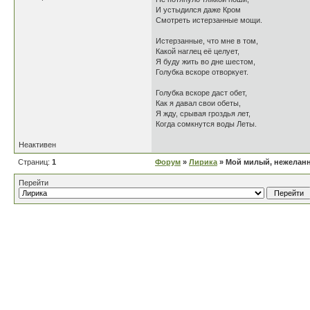
И устыдился даже Кром
Смотреть истерзанные мощи.
Истерзанные, что мне в том,
Какой наглец её целует,
Я буду жить во дне шестом,
Голубка вскоре отворкует.
Голубка вскоре даст обет,
Как я давал свои обеты,
Я жду, срывая гроздья лет,
Когда сомкнутся воды Леты.
Неактивен
Страниц:
1
Форум
»
Лирика
» Мой милый, нежелан
Перейти