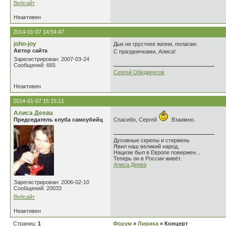
Вебсайт
Неактивен
2014-01-07 14:54:47
john-joy
Дык не грустнее жизни, полагаю.
Автор сайта
С праздничками, Алиса!
Зарегистрирован: 2007-03-24
Сообщений: 665
Сергей Обедиентов
Неактивен
2014-01-07 15:15:11
Алиса Деева
Председатель клуба самоубийц
Спасибо, Сергей
Взаимно.
Духовные скрепы и стержень
Явил наш великий народ,
Нацизм был в Европе повержен...
Теперь он в России живёт.
Алиса Деева
Зарегистрирован: 2006-02-10
Сообщений: 20033
Вебсайт
Неактивен
Страниц:
1
Форум
»
Лирика
» Концерт