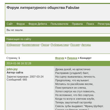
Форум литературного общества Fabulae
Сайт
Форум
Форум Дебюта
Пользователи
Правила
Поиск
Регистра
Вы не зашли.
Навигация по сайту
Избранное
--
Коллективное
--
Проза
--
Публицистика
--
Поэзия
--
Авторы
Страниц:
1
Форум
»
Лирика
» Концерт
2014-01-06 16:32:28
john-joy
Дрожа рукой, но артистично
Автор сайта
Расправив (угадали!) бант,
Зарегистрирован: 2007-03-24
На сцену вывалилась личность.
Сообщений: 665
Предположу, что музыкант.
Мотаясь по расейским весям,
Поистрепался он слегка,
Хотел сюртук на стул повесить,
Но вспомнил, что без сюртука.
Когда-то мэтр в элитном клубе,
Теперь заштатный гастролёр
Сквозь зубы выдавил: "Франц Шуберт.
Соната си-бемоль мажор."