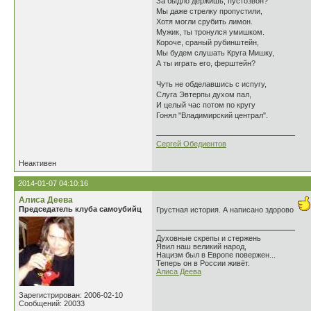
За быдло держишь, пустозвон?
Мы даже стрелку пропустили,
Хотя могли срубить лимон.
Мужик, ты тронулся умишком.
Короче, сраный рубинштейн,
Мы будем слушать Круга Мишку,
А ты играть его, ферштейн?
Чуть не обделавшись с испугу,
Слуга Эвтерпы духом пал,
И целый час потом по кругу
Гонял "Владимирский централ".
Сергей Обедиентов
Неактивен
2014-01-07 04:10:16
Алиса Деева
Председатель клуба самоубийц
Грустная история. А написано здорово
Духовные скрепы и стержень
Явил наш великий народ,
Нацизм был в Европе повержен...
Теперь он в России живёт.
Алиса Деева
Зарегистрирован: 2006-02-10
Сообщений: 20033