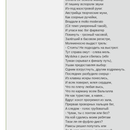
И тишину вспороли звуки
Из-под маэстровой руки:
Австрийца творческие муки,
Как озорные ручейки,
Впадали в molto moderato
(Сё темп умеренный такой),
И упаси вас бог фарватер
Покинуть - грозный часовой,
Залёгший в басовом регистре,
Молниеносно выдаст трель:
- Стоять! Не подходить на выстрел:
Тут справа омут - слева мель.
МузЫка с рыси сбилась (ибо
Туман скрывал к финалу путь),
Ушам предоставляя выбор:
Одним взгрустнуть, другим вздремнуть.
Последних разбудило скерцо -
Из клавиш искры понеслись,
И всяк поверил, млея сердцем,
Что по плечу любая высь,
Что по карману всем Вальгалла
Не как туристам, а навек...
Вдруг хохот прогремел из зала,
Прервав проворных пальцев бег,
А следом - голос грубоватый:
- Чувак, ты с понтом или без?
На кой сдались моим ребятам
Твои ля-ля-фуфло-диез?
Рамсы решил попутать или