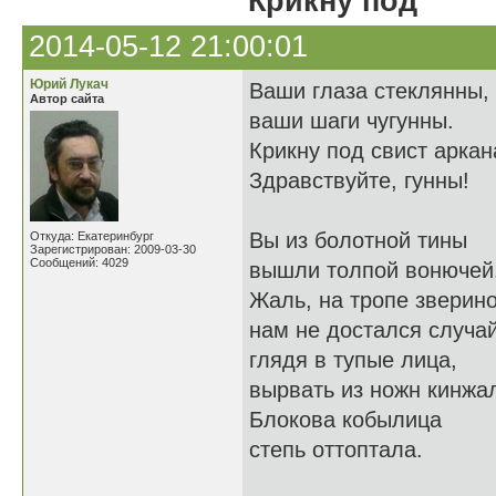
Крикну под
2014-05-12 21:00:01
Юрий Лукач
Ваши глаза стеклянны,
Автор сайта
ваши шаги чугунны.
Крикну под свист аркан
Здравствуйте, гунны!
Вы из болотной тины
Откуда: Екатеринбург
Зарегистрирован: 2009-03-30
Сообщений: 4029
вышли толпой вонючей
Жаль, на тропе зверин
нам не достался случай
глядя в тупые лица,
вырвать из ножн кинжа
Блокова кобылица
степь оттоптала.