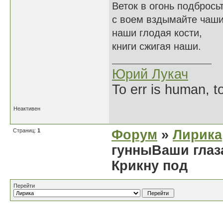
Веток в огонь подбросьт
с воем вздымайте чаши
наши глодая кости,
книги сжигая наши.
Юрий Лукач
To err is human, to
Неактивен
Страниц:
1
Форум
»
Лирика
гунныВаши глаз
Крикну под
Перейти