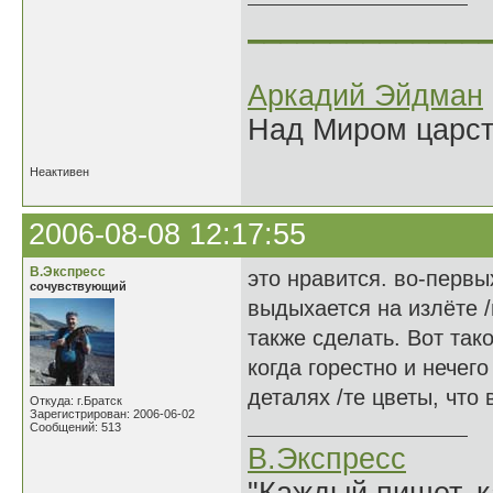
______________
Аркадий Эйдман
Над Миром царс
Неактивен
2006-08-08 12:17:55
В.Экспресс
это нравится. во-первы
сочувствующий
выдыхается на излёте /
также сделать. Вот так
когда горестно и нечег
деталях /те цветы, что
Откуда: г.Братск
Зарегистрирован: 2006-06-02
Сообщений: 513
В.Экспресс