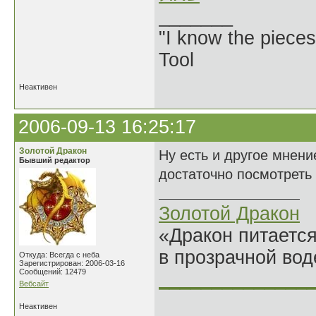
_______
"I know the pieces
Tool
Неактивен
2006-09-13 16:25:17
Золотой Дракон
Ну есть и другое мнени
Бывший редактор
достаточно посмотреть
Золотой Дракон
«Дракон питается
в прозрачной во
Откуда: Всегда с неба
Зарегистрирован: 2006-03-16
Сообщений: 12479
______________
Вебсайт
Неактивен