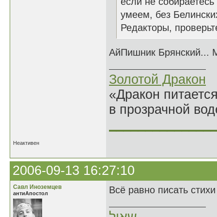
если не собираетесь 
умеем, без Белински
Редакторы, проверьте
АйПишник Брянский... М
Золотой Дракон
«Дракон питается
в прозрачной во
______________
Неактивен
2006-09-13 16:27:10
Савл Иноземцев
Всё равно писать стихи
антиАпостол