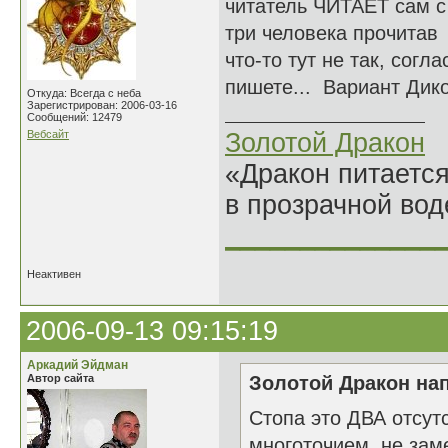
читатель ЧИТАЕТ сам с 
три человека прочитав 
что-то тут не так, сог
пишете... Вариант Дик
Откуда: Всегда с неба
Зарегистрирован: 2006-03-16
Сообщений: 12479
Вебсайт
Золотой Дракон
«Дракон питается
в прозрачной во
______________
Неактивен
2006-09-13 09:15:19
Аркадий Эйдман
Автор сайта
Золотой Дракон нап
Стопа это ДВА отсут
многоточием не замен