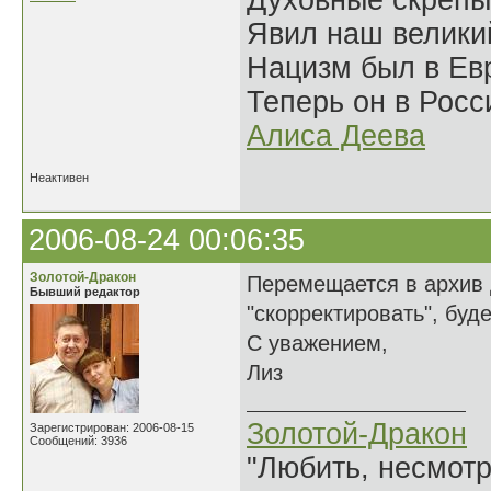
Духовные скрепы
Явил наш велики
Нацизм был в Евр
Теперь он в Росс
Алиса Деева
Неактивен
2006-08-24 00:06:35
Золотой-Дракон
Перемещается в архив 
Бывший редактор
"скорректировать", буд
С уважением,
Лиз
Золотой-Дракон
Зарегистрирован: 2006-08-15
Сообщений: 3936
"Любить, несмотря