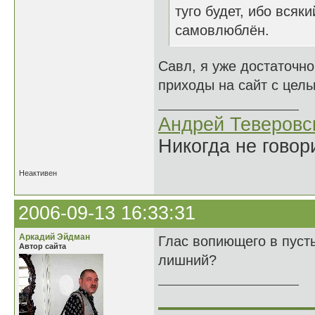
туго будет, ибо всяк
самовлюблён.
Савл, я уже достаточно
приходы на сайт с цель
Андрей Теверовс
Никогда не говор
Неактивен
2006-09-13 16:33:31
Аркадий Эйдман
Глас вопиющего в пусты
Автор сайта
лишний?
______________