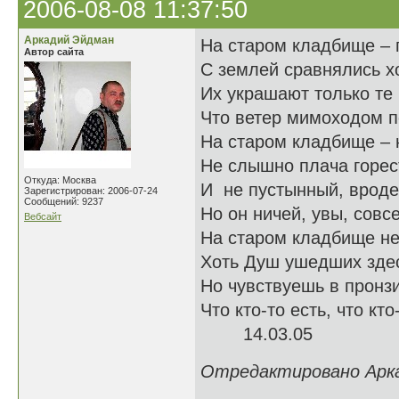
2006-08-08 11:37:50
Аркадий Эйдман
На старом кладбище – 
Автор сайта
С землей сравнялись х
Их украшают только те 
Что ветер мимоходом п
На старом кладбище – н
Не слышно плача горес
Откуда: Москва
И не пустынный, вроде,
Зарегистрирован: 2006-07-24
Сообщений: 9237
Но он ничей, увы, совс
Вебсайт
На старом кладбище не
Хоть Душ ушедших здес
Но чувствуешь в пронз
Что кто-то есть, что кто
14.03.05
Отредактировано Аркад