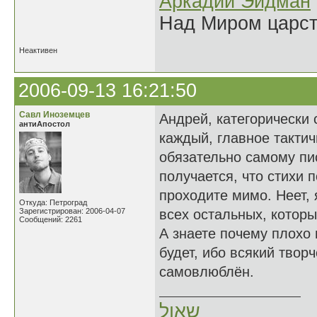
Аркадий Эйдман
Над Миром царс
Неактивен
2006-09-13 16:21:50
Савл Иноземцев
Андрей, категорически
антиАпостол
каждый, главное тактич
обязательно самому пис
получается, что стихи 
проходите мимо. Неет, 
Откуда: Петроград
Зарегистрирован: 2006-04-07
всех остальных, которы
Сообщений: 2261
А знаете почему плохо
будет, ибо всякий твор
самовлюблён.
שאול