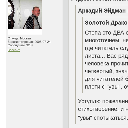
Аркадий Эйдман 
Золотой Драко
Стопа это ДВА о
Откуда: Москва
многоточием не 
Зарегистрирован: 2006-07-24
Сообщений: 9237
где читатель сл
Вебсайт
листа... Вас ря
человека прочи
четвертый, знач
для читателей 
плоти с "увы",
Уступлю пожелани
стихотворение, и 
"увы" спотыкаться.