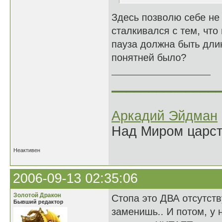
Здесь позволю себе не с
сталкивался с тем, что
пауза должна быть дли
понятней было?
______________
Аркадий Эйдман
Над Миром царс
Неактивен
2006-09-13 02:35:06
Золотой Дракон
Стопа это ДВА отсутст
Бывший редактор
заменишь.. И потом, у н