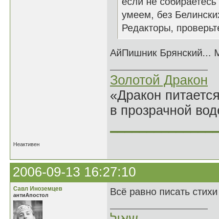
если не собираетесь 
умеем, без Белински
Редакторы, проверьте
АйПишник Брянский... М
Золотой Дракон
«Дракон питается
в прозрачной во
______________
Неактивен
2006-09-13 16:27:10
Савл Иноземцев
Всё равно писать стихи
антиАпостол