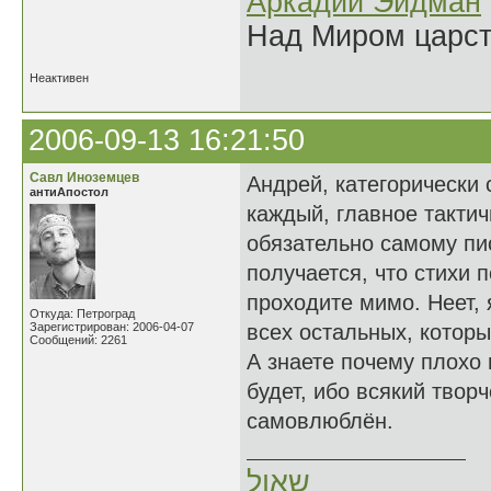
Аркадий Эйдман
Над Миром царс
Неактивен
2006-09-13 16:21:50
Савл Иноземцев
Андрей, категорически
антиАпостол
каждый, главное тактич
обязательно самому пис
получается, что стихи 
проходите мимо. Неет, 
Откуда: Петроград
Зарегистрирован: 2006-04-07
всех остальных, которы
Сообщений: 2261
А знаете почему плохо
будет, ибо всякий твор
самовлюблён.
שאול