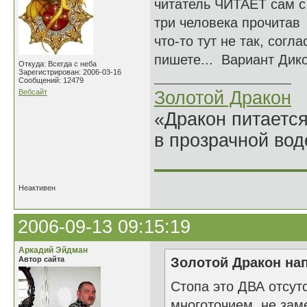
читатель ЧИТАЕТ сам с 
три человека прочитав 
что-то тут не так, сог
пишете... Вариант Дик
Откуда: Всегда с неба
Зарегистрирован: 2006-03-16
Сообщений: 12479
Вебсайт
Золотой Дракон
«Дракон питается
в прозрачной во
______________
Неактивен
2006-09-13 09:15:19
Аркадий Эйдман
Автор сайта
Золотой Дракон нап
Стопа это ДВА отсут
многоточием не замен