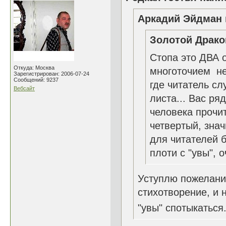
Аркадий Эйдман 
Золотой Драко
Стопа это ДВА о
Откуда: Москва
многоточием не 
Зарегистрирован: 2006-07-24
Сообщений: 9237
где читатель сл
Вебсайт
листа... Вас ря
человека прочи
четвертый, знач
для читателей 
плоти с "увы",
Уступлю пожелани
стихотворение, и 
"увы" спотыкаться.