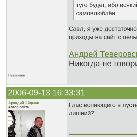
туго будет, ибо всяк
самовлюблён.
Савл, я уже достаточно
приходы на сайт с цель
Андрей Теверовс
Никогда не говор
Неактивен
2006-09-13 16:33:31
Аркадий Эйдман
Глас вопиющего в пусты
Автор сайта
лишний?
______________