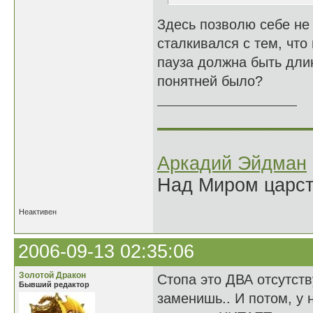
Здесь позволю себе не с
сталкивался с тем, что
пауза должна быть дли
понятней было?
______________
Аркадий Эйдман
Над Миром царс
Неактивен
2006-09-13 02:35:06
Золотой Дракон
Стопа это ДВА отсутст
Бывший редактор
заменишь.. И потом, у н