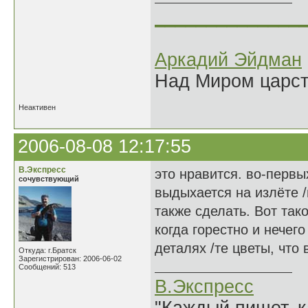
______________
Аркадий Эйдман
Над Миром царс
Неактивен
2006-08-08 12:17:55
В.Экспресс
это нравится. во-первы
сочувствующий
выдыхается на излёте /
также сделать. Вот так
когда горестно и нечег
деталях /те цветы, что
Откуда: г.Братск
Зарегистрирован: 2006-06-02
Сообщений: 513
В.Экспресс