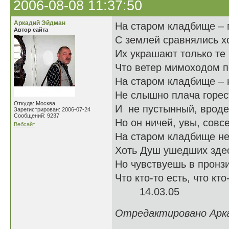
2006-08-08 11:37:50
Аркадий Эйдман
На старом кладбище – 
Автор сайта
С землей сравнялись х
Их украшают только те 
Что ветер мимоходом п
На старом кладбище – н
Не слышно плача горес
Откуда: Москва
И не пустынный, вроде,
Зарегистрирован: 2006-07-24
Сообщений: 9237
Но он ничей, увы, совс
Вебсайт
На старом кладбище не
Хоть Душ ушедших здес
Но чувствуешь в пронз
Что кто-то есть, что кто
14.03.05
Отредактировано Аркад