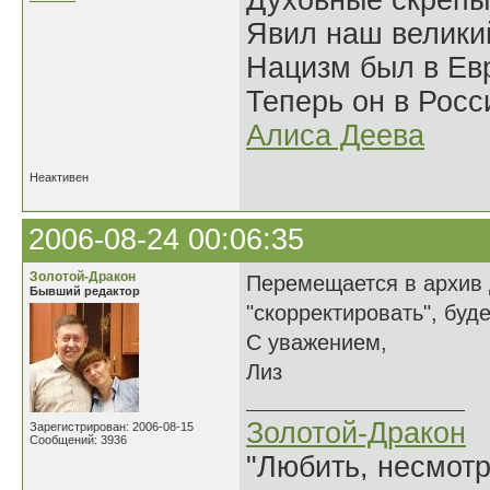
Духовные скрепы
Явил наш велики
Нацизм был в Евр
Теперь он в Росс
Алиса Деева
Неактивен
2006-08-24 00:06:35
Золотой-Дракон
Перемещается в архив 
Бывший редактор
"скорректировать", буд
С уважением,
Лиз
Золотой-Дракон
Зарегистрирован: 2006-08-15
Сообщений: 3936
"Любить, несмотря