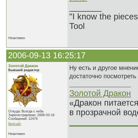
_______
"I know the pieces
Tool
Неактивен
2006-09-13 16:25:17
Золотой Дракон
Ну есть и другое мнени
Бывший редактор
достаточно посмотреть
Золотой Дракон
«Дракон питается
в прозрачной во
Откуда: Всегда с неба
Зарегистрирован: 2006-03-16
Сообщений: 12479
______________
Вебсайт
Неактивен