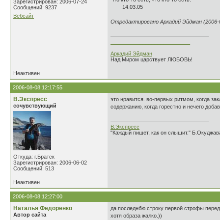
Зарегистрирован: 2006-07-24
14.03.05
Сообщений: 9237
Вебсайт
Отредактировано Аркадий Эйдман (2006-0
___________________________
Аркадий Эйдман
Над Миром царствует ЛЮБОВЬ!
Неактивен
2006-08-08 12:17:55
В.Экспресс
это нравится. во-первых ритмом, когда за
сочувствующий
содержанию, когда горестно и нечего добав
В.Экспресс
"Каждый пишет, как он слышит." Б.Окуджав
Откуда: г.Братск
Зарегистрирован: 2006-06-02
Сообщений: 513
Неактивен
2006-08-08 12:27:00
Наталья Федоренко
да последнбю строку первой строфы переде
Автор сайта
хотя образа жалко.))