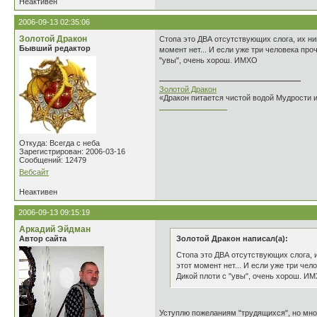
Неактивен
2006-09-13 02:35:06
Золотой Дракон
Стопа это ДВА отсутствующих слога, их ни
Бывший редактор
момент нет... И если уже три человека про
"увы", очень хорош. ИМХО
Золотой Дракон
«Дракон питается чистой водой Мудрости 
________________
Откуда: Всегда с неба
Зарегистрирован: 2006-03-16
Сообщений: 12479
Вебсайт
Неактивен
2006-09-13 09:15:19
Аркадий Эйдман
Автор сайта
Золотой Дракон написал(а):
Стопа это ДВА отсутствующих слога, и
этот момент нет... И если уже три че
Дикой плоти с "увы", очень хорош. И
Уступлю пожеланиям "трудящихся", но много