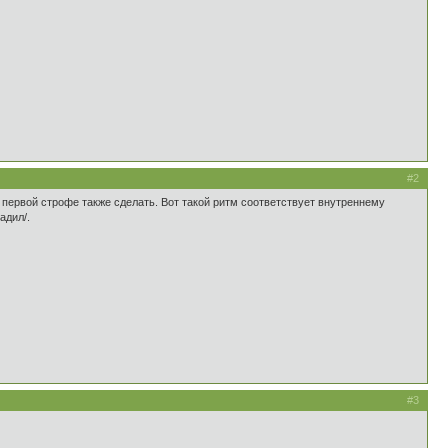
#2
 первой строфе также сделать. Вот такой ритм соответствует внутреннему
адил/.
#3