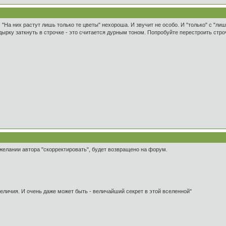
: "На них растут лишь только те цветы" нехороша. И звучит не особо. И "только" с "ли
дырку заткнуть в строчке - это считается дурным тоном. Попробуйте перестроить строч
желании автора "скорректировать", будет возвращено на форум.
 величия. И очень даже может быть - величайший секрет в этой вселенной"