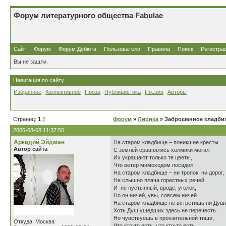
Форум литературного общества Fabulae
Сайт
Форум
Форум Дебюта
Пользователи
Правила
Поиск
Регистра
Вы не зашли.
Навигация по сайту
Избранное
--
Коллективное
--
Проза
--
Публицистика
--
Поэзия
--
Авторы
Страниц:
1
2
Форум
»
Лирика
» Заброшенное кладби
2006-08-08 11:37:50
Аркадий Эйдман
На старом кладбище – поникшие кресты.
Автор сайта
С землей сравнялись холмики могил.
Их украшают только те цветы,
Что ветер мимоходом посадил.
На старом кладбище – ни тропок, ни дорог,
Не слышно плача горестных речей.
И не пустынный, вроде, уголок,
Но он ничей, увы, совсем ничей.
На старом кладбище не встретишь ни Душ
Хоть Душ ушедших здесь не перечесть.
Но чувствуешь в пронзительной тиши,
Откуда: Москва
Что кто-то есть, что кто-то есть.