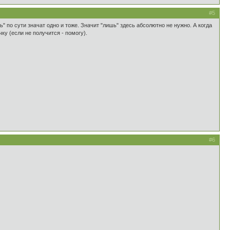
#5
шь" по сути значат одно и тоже. Значит "лишь" здесь абсолютно не нужно. А когда
ку (если не получится - помогу).
#6