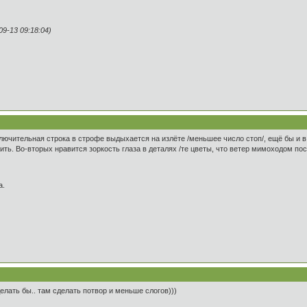
9-13 09:18:04)
ключительная строка в строфе выдыхается на излёте /меньшее число стоп/, ещё бы и в
ить. Во-вторых нравится зоркость глаза в деталях /те цветы, что ветер мимоходом пос
а.
лать бы.. там сделать потвор и меньше слогов)))