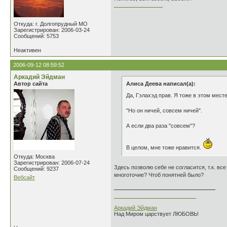
________________
Откуда: г. Долгопрудный МО
Зарегистрирован: 2006-03-24
Сообщений: 5753
Неактивен
2006-09-12 08:59:52
Аркадий Эйдман
Автор сайта
Алиса Деева написал(а):
Да, Гэлахэд прав. Я тоже в этом мест
"Но он ничей, совсем ничей".
А если два раза "совсем"?
В целом, мне тоже нравится.
Откуда: Москва
Зарегистрирован: 2006-07-24
Здесь позволю себе не согласится, т.к. вс
Сообщений: 9237
многоточие? Чтоб понятней было?
Вебсайт
___________________________
Аркадий Эйдман
Над Миром царствует ЛЮБОВЬ!