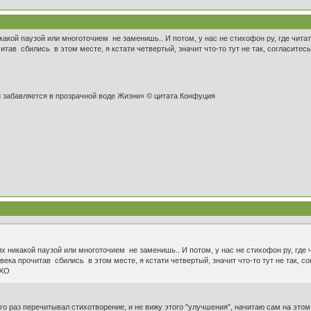
какой паузой или многоточием не заменишь.. И потом, у нас не стихофон ру, где читат
читав сбились в этом месте, я кстати четвертый, значит что-то тут не так, согласите
и забавляется в прозрачной воде Жизни» © цитата Конфуция
х никакой паузой или многоточием не заменишь.. И потом, у нас не стихофон ру, где 
ловека прочитав сбились в этом месте, я кстати четвертый, значит что-то тут не так,
МХО
 раз перечитывал стихотворение, и не вижу этого "улучшения", начитаю сам на этом "