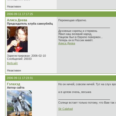
Неактивен
2006-09-11 17:17:25
Алиса Деева
Перемещаю обратно.
Председатель клуба самоубийц
Духовные скрепы и стержень
Явил наш великий народ,
Нацизм был в Европе повержен...
Теперь он в России живёт.
Алиса Деева
Зарегистрирован: 2006-02-10
Сообщений: 20033
Вебсайт
Неактивен
2006-09-11 17:23:31
Гэлахэд
Но он ничей, совсем ничей. Тут на слух вр
Автор сайта
а в целом очень, весьма
Солнце встает только потому, что Вам так 
Sir Calahad