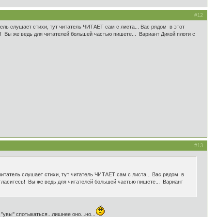
#12
ель слушает стихи, тут читатель ЧИТАЕТ сам с листа... Вас рядом в этот
сь! Вы же ведь для читателей большей частью пишете... Вариант Дикой плоти с
#13
читатель слушает стихи, тут читатель ЧИТАЕТ сам с листа... Вас рядом в
 согласитесь! Вы же ведь для читателей большей частью пишете... Вариант
увы" спотыкаться...лишнее оно...но...