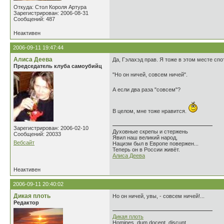
Откуда: Стол Короля Артура
Зарегистрирован: 2006-08-31
Сообщений: 487
Неактивен
2006-09-11 19:47:44
Алиса Деева
Да, Гэлахэд прав. Я тоже в этом месте спо
Председатель клуба самоубийц
"Но он ничей, совсем ничей".
А если два раза "совсем"?
В целом, мне тоже нравится.
Зарегистрирован: 2006-02-10
Духовные скрепы и стержень
Сообщений: 20033
Явил наш великий народ,
Вебсайт
Нацизм был в Европе повержен...
Теперь он в России живёт.
Алиса Деева
Неактивен
2006-09-11 20:40:02
Дикая плоть
Но он ничей, увы, - совсем ничей!...
Редактор
Дикая плоть
Homines, dum docent, discunt .