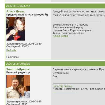
2006-08-10 15:36:42
Алиса Деева
Аркадий, всё бы ничего, но вот эта строчка
Председатель клуба самоубийц
"лишь" используют только для того, чтобы 
Духовные скрепы и стержень
Явил наш великий народ,
Нацизм был в Европе повержен...
Теперь он в России живёт.
Алиса Деева
Зарегистрирован: 2006-02-10
Сообщений: 20033
Вебсайт
Неактивен
2006-08-24 00:06:35
Золотой-Дракон
Перемещается в архив для хранения. При 
Бывший редактор
С уважением,
Лиз
Золотой-Дракон
"Любить, несмотря ни на что, - вот секрет
________________
Зарегистрирован: 2006-08-15
Сообщений: 3936