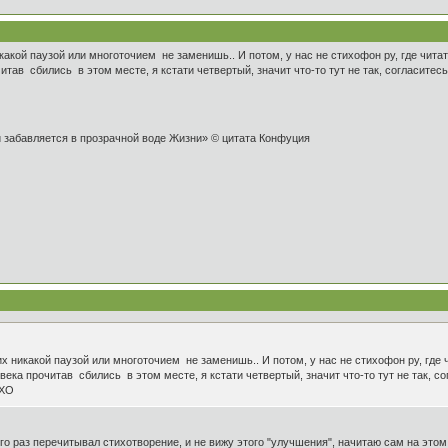
какой паузой или многоточием не заменишь.. И потом, у нас не стихофон ру, где читат
читав сбились в этом месте, я кстати четвертый, значит что-то тут не так, согласите
и забавляется в прозрачной воде Жизни» © цитата Конфуция
х никакой паузой или многоточием не заменишь.. И потом, у нас не стихофон ру, где 
ловека прочитав сбились в этом месте, я кстати четвертый, значит что-то тут не так,
МХО
 раз перечитывал стихотворение, и не вижу этого "улучшения", начитаю сам на этом "