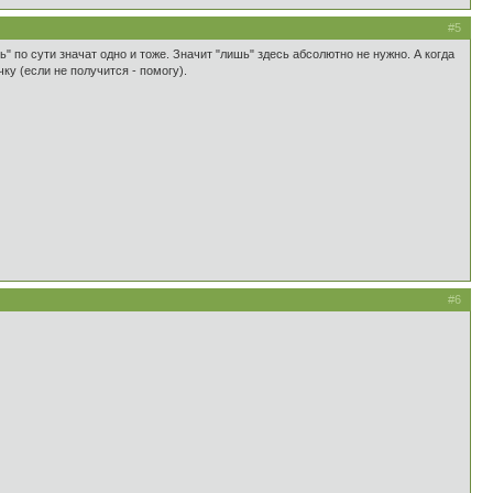
#5
шь" по сути значат одно и тоже. Значит "лишь" здесь абсолютно не нужно. А когда
ку (если не получится - помогу).
#6