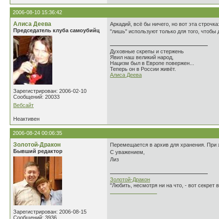
2006-08-10 15:36:42
Алиса Деева
Аркадий, всё бы ничего, но вот эта строчка
Председатель клуба самоубийц
"лишь" используют только для того, чтобы 
Духовные скрепы и стержень
Явил наш великий народ,
Нацизм был в Европе повержен...
Теперь он в России живёт.
Алиса Деева
Зарегистрирован: 2006-02-10
Сообщений: 20033
Вебсайт
Неактивен
2006-08-24 00:06:35
Золотой-Дракон
Перемещается в архив для хранения. При 
Бывший редактор
С уважением,
Лиз
Золотой-Дракон
"Любить, несмотря ни на что, - вот секрет
________________
Зарегистрирован: 2006-08-15
Сообщений: 3936