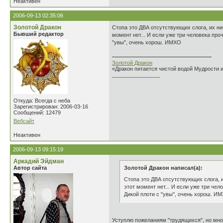
Неактивен
2006-09-13 02:35:06
Золотой Дракон
Стопа это ДВА отсутствующих слога, их ни
Бывший редактор
момент нет... И если уже три человека про
"увы", очень хорош. ИМХО
Золотой Дракон
«Дракон питается чистой водой Мудрости 
________________
Откуда: Всегда с неба
Зарегистрирован: 2006-03-16
Сообщений: 12479
Вебсайт
Неактивен
2006-09-13 09:15:19
Аркадий Эйдман
Автор сайта
Золотой Дракон написал(а):
Стопа это ДВА отсутствующих слога, и
этот момент нет... И если уже три че
Дикой плоти с "увы", очень хорош. И
Уступлю пожеланиям "трудящихся", но много