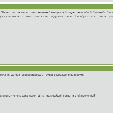
: "На них растут лишь только те цветы" нехороша. И звучит не особо. И "только" с "ли
дырку заткнуть в строчке - это считается дурным тоном. Попробуйте перестроить строч
желании автора "скорректировать", будет возвращено на форум.
 величия. И очень даже может быть - величайший секрет в этой вселенной"