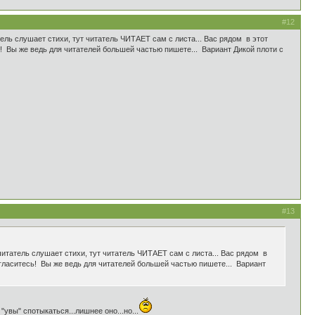
#12
ель слушает стихи, тут читатель ЧИТАЕТ сам с листа... Вас рядом в этот
сь! Вы же ведь для читателей большей частью пишете... Вариант Дикой плоти с
#13
читатель слушает стихи, тут читатель ЧИТАЕТ сам с листа... Вас рядом в
 согласитесь! Вы же ведь для читателей большей частью пишете... Вариант
увы" спотыкаться...лишнее оно...но...