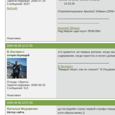
Зарегистрирован: 2006-07-24
14.03.05
Сообщений: 9237
Вебсайт
Отредактировано Аркадий Эйдман (2006-0
___________________________
Аркадий Эйдман
Над Миром царствует ЛЮБОВЬ!
Неактивен
2006-08-08 12:17:55
В.Экспресс
это нравится. во-первых ритмом, когда за
сочувствующий
содержанию, когда горестно и нечего добав
В.Экспресс
"Каждый пишет, как он слышит." Б.Окуджав
Откуда: г.Братск
Зарегистрирован: 2006-06-02
Сообщений: 513
Неактивен
2006-08-08 12:27:00
Наталья Федоренко
да последнбю строку первой строфы переде
Автор сайта
хотя образа жалко.))