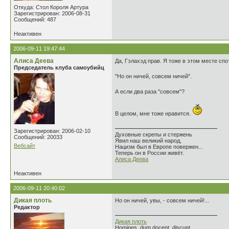
Откуда: Стол Короля Артура
Зарегистрирован: 2006-08-31
Сообщений: 487
Неактивен
2006-09-11 19:47:44
Алиса Деева
Да, Гэлахэд прав. Я тоже в этом месте спо
Председатель клуба самоубийц
"Но он ничей, совсем ничей".
А если два раза "совсем"?
В целом, мне тоже нравится.
Зарегистрирован: 2006-02-10
Духовные скрепы и стержень
Сообщений: 20033
Явил наш великий народ,
Вебсайт
Нацизм был в Европе повержен...
Теперь он в России живёт.
Алиса Деева
Неактивен
2006-09-11 20:40:02
Дикая плоть
Но он ничей, увы, - совсем ничей!...
Редактор
Дикая плоть
Homines, dum docent, discunt .