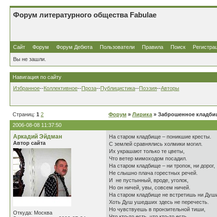
Форум литературного общества Fabulae
Сайт
Форум
Форум Дебюта
Пользователи
Правила
Поиск
Регистра
Вы не зашли.
Навигация по сайту
Избранное
--
Коллективное
--
Проза
--
Публицистика
--
Поэзия
--
Авторы
Страниц:
1
2
Форум
»
Лирика
» Заброшенное кладби
2006-08-08 11:37:50
Аркадий Эйдман
На старом кладбище – поникшие кресты.
Автор сайта
С землей сравнялись холмики могил.
Их украшают только те цветы,
Что ветер мимоходом посадил.
На старом кладбище – ни тропок, ни дорог,
Не слышно плача горестных речей.
И не пустынный, вроде, уголок,
Но он ничей, увы, совсем ничей.
На старом кладбище не встретишь ни Душ
Хоть Душ ушедших здесь не перечесть.
Но чувствуешь в пронзительной тиши,
Откуда: Москва
Что кто-то есть, что кто-то есть.