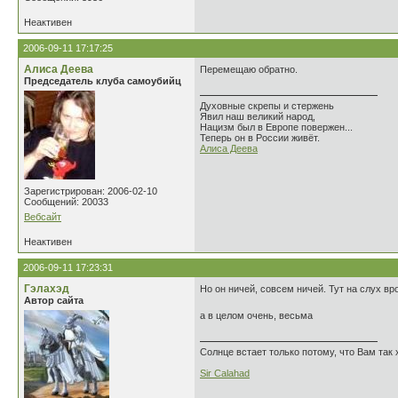
Неактивен
2006-09-11 17:17:25
Алиса Деева
Перемещаю обратно.
Председатель клуба самоубийц
Духовные скрепы и стержень
Явил наш великий народ,
Нацизм был в Европе повержен...
Теперь он в России живёт.
Алиса Деева
Зарегистрирован: 2006-02-10
Сообщений: 20033
Вебсайт
Неактивен
2006-09-11 17:23:31
Гэлахэд
Но он ничей, совсем ничей. Тут на слух вр
Автор сайта
а в целом очень, весьма
Солнце встает только потому, что Вам так 
Sir Calahad