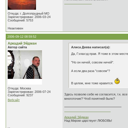
________________
Откуда: г. Долгопрудный МО
Зарегистрирован: 2006-03-24
Сообщений: 5753
Неактивен
2006-09-12 08:59:52
Аркадий Эйдман
Автор сайта
Алиса Деева написал(а):
Да, Гэлахэд прав. Я тоже в этом мест
"Но он ничей, совсем ничей".
А если два раза "совсем"?
В целом, мне тоже нравится.
Откуда: Москва
Зарегистрирован: 2006-07-24
Здесь позволю себе не согласится, т.к. вс
Сообщений: 9237
многоточие? Чтоб понятней было?
Вебсайт
___________________________
Аркадий Эйдман
Над Миром царствует ЛЮБОВЬ!