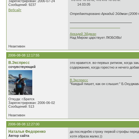
Зарегистрирован: 2006-07-24
14.03.05
Сообщений: 9237
Вебсайт
Отредактировано Аркадий Эйдман (2006-0
___________________________
Аркадий Эйдман
Над Миром царствует ЛЮБОВЬ!
Неактивен
2006-08-08 12:17:55
В.Экспресс
это нравится. во-первых ритмом, когда за
сочувствующий
содержанию, когда горестно и нечего добав
В.Экспресс
"Каждый пишет, как он слышит." Б.Окуджав
Откуда: г.Братск
Зарегистрирован: 2006-06-02
Сообщений: 513
Неактивен
2006-08-08 12:27:00
Наталья Федоренко
да последнбю строку первой строфы переде
Автор сайта
хотя образа жалко.))