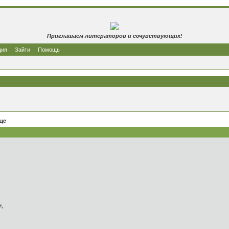
Приглашаем литераторов и сочувствующих!
ция
Зайти
Помощь
ще
и,