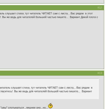
#12
ель слушает стихи, тут читатель ЧИТАЕТ сам с листа... Вас рядом в этот
сь! Вы же ведь для читателей большей частью пишете... Вариант Дикой плоти с
#13
читатель слушает стихи, тут читатель ЧИТАЕТ сам с листа... Вас рядом в
 согласитесь! Вы же ведь для читателей большей частью пишете... Вариант
увы" спотыкаться...лишнее оно...но...