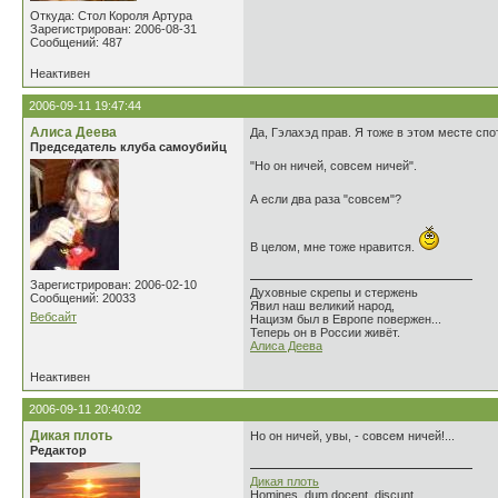
Откуда: Стол Короля Артура
Зарегистрирован: 2006-08-31
Сообщений: 487
Неактивен
2006-09-11 19:47:44
Алиса Деева
Да, Гэлахэд прав. Я тоже в этом месте спо
Председатель клуба самоубийц
"Но он ничей, совсем ничей".
А если два раза "совсем"?
В целом, мне тоже нравится.
Зарегистрирован: 2006-02-10
Духовные скрепы и стержень
Сообщений: 20033
Явил наш великий народ,
Вебсайт
Нацизм был в Европе повержен...
Теперь он в России живёт.
Алиса Деева
Неактивен
2006-09-11 20:40:02
Дикая плоть
Но он ничей, увы, - совсем ничей!...
Редактор
Дикая плоть
Homines, dum docent, discunt .