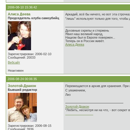
2006-08-10 15:36:42
Алиса Деева
Аркадий, всё бы ничего, но вот эта строчка
Председатель клуба самоубийц
"лишь" используют только для того, чтобы 
Духовные скрепы и стержень
Явил наш великий народ,
Нацизм был в Европе повержен...
Теперь он в России живёт.
Алиса Деева
Зарегистрирован: 2006-02-10
Сообщений: 20033
Вебсайт
Неактивен
2006-08-24 00:06:35
Золотой-Дракон
Перемещается в архив для хранения. При 
Бывший редактор
С уважением,
Лиз
Золотой-Дракон
"Любить, несмотря ни на что, - вот секрет
________________
Зарегистрирован: 2006-08-15
Сообщений: 3936