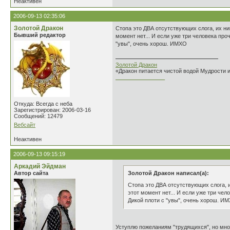
Неактивен
2006-09-13 02:35:06
Золотой Дракон
Стопа это ДВА отсутствующих слога, их ни
Бывший редактор
момент нет... И если уже три человека про
"увы", очень хорош. ИМХО
Золотой Дракон
«Дракон питается чистой водой Мудрости 
________________
Откуда: Всегда с неба
Зарегистрирован: 2006-03-16
Сообщений: 12479
Вебсайт
Неактивен
2006-09-13 09:15:19
Аркадий Эйдман
Автор сайта
Золотой Дракон написал(а):
Стопа это ДВА отсутствующих слога, и
этот момент нет... И если уже три че
Дикой плоти с "увы", очень хорош. И
Уступлю пожеланиям "трудящихся", но много