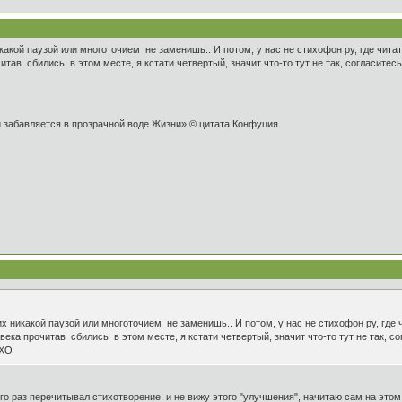
какой паузой или многоточием не заменишь.. И потом, у нас не стихофон ру, где читат
читав сбились в этом месте, я кстати четвертый, значит что-то тут не так, согласите
и забавляется в прозрачной воде Жизни» © цитата Конфуция
х никакой паузой или многоточием не заменишь.. И потом, у нас не стихофон ру, где 
ловека прочитав сбились в этом месте, я кстати четвертый, значит что-то тут не так,
МХО
 раз перечитывал стихотворение, и не вижу этого "улучшения", начитаю сам на этом "