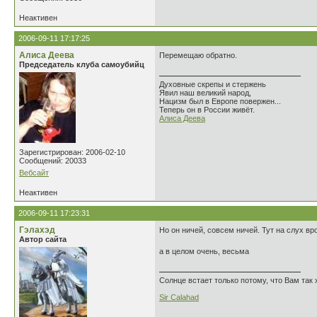
Неактивен
2006-09-11 17:17:25
Алиса Деева
Перемещаю обратно.
Председатель клуба самоубийц
Духовные скрепы и стержень
Явил наш великий народ,
Нацизм был в Европе повержен...
Теперь он в России живёт.
Алиса Деева
Зарегистрирован: 2006-02-10
Сообщений: 20033
Вебсайт
Неактивен
2006-09-11 17:23:31
Гэлахэд
Но он ничей, совсем ничей. Тут на слух вр
Автор сайта
а в целом очень, весьма
Солнце встает только потому, что Вам так 
Sir Calahad