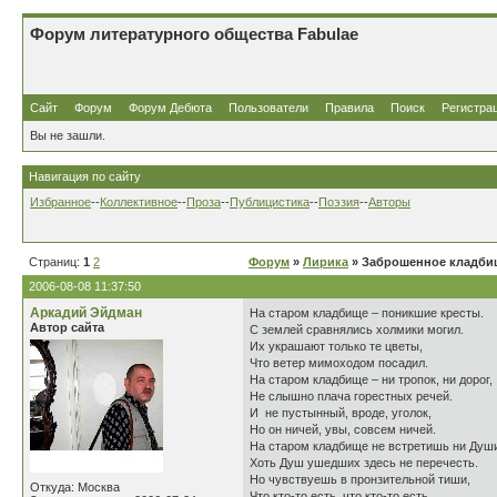
Форум литературного общества Fabulae
Сайт
Форум
Форум Дебюта
Пользователи
Правила
Поиск
Регистра
Вы не зашли.
Навигация по сайту
Избранное
--
Коллективное
--
Проза
--
Публицистика
--
Поэзия
--
Авторы
Страниц:
1
2
Форум
»
Лирика
» Заброшенное кладби
2006-08-08 11:37:50
Аркадий Эйдман
На старом кладбище – поникшие кресты.
Автор сайта
С землей сравнялись холмики могил.
Их украшают только те цветы,
Что ветер мимоходом посадил.
На старом кладбище – ни тропок, ни дорог,
Не слышно плача горестных речей.
И не пустынный, вроде, уголок,
Но он ничей, увы, совсем ничей.
На старом кладбище не встретишь ни Душ
Хоть Душ ушедших здесь не перечесть.
Но чувствуешь в пронзительной тиши,
Откуда: Москва
Что кто-то есть, что кто-то есть.