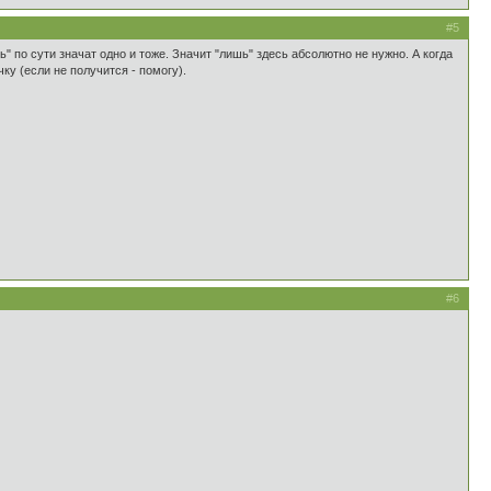
#5
шь" по сути значат одно и тоже. Значит "лишь" здесь абсолютно не нужно. А когда
ку (если не получится - помогу).
#6