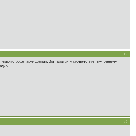
#2
 первой строфе также сделать. Вот такой ритм соответствует внутреннему
адил/.
#3