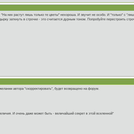
: "На них растут лишь только те цветы" нехороша. И звучит не особо. И "только" с "ли
дырку заткнуть в строчке - это считается дурным тоном. Попробуйте перестроить строч
желании автора "скорректировать", будет возвращено на форум.
 величия. И очень даже может быть - величайший секрет в этой вселенной"