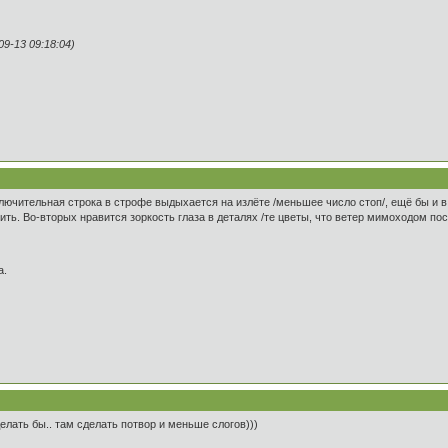
9-13 09:18:04)
ключительная строка в строфе выдыхается на излёте /меньшее число стоп/, ещё бы и в
ить. Во-вторых нравится зоркость глаза в деталях /те цветы, что ветер мимоходом пос
а.
лать бы.. там сделать потвор и меньше слогов)))