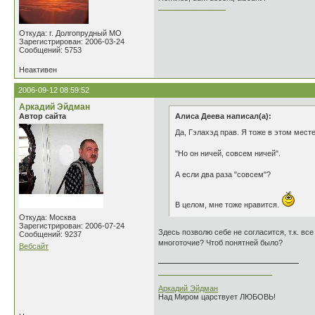
________________
Откуда: г. Долгопрудный МО
Зарегистрирован: 2006-03-24
Сообщений: 5753
Неактивен
2006-09-12 08:59:52
Аркадий Эйдман
Автор сайта
Алиса Деева написал(а):
Да, Гэлахэд прав. Я тоже в этом мест
"Но он ничей, совсем ничей".
А если два раза "совсем"?
В целом, мне тоже нравится.
Откуда: Москва
Зарегистрирован: 2006-07-24
Здесь позволю себе не согласится, т.к. вс
Сообщений: 9237
многоточие? Чтоб понятней было?
Вебсайт
___________________________
Аркадий Эйдман
Над Миром царствует ЛЮБОВЬ!