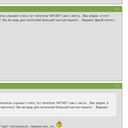
#12
ель слушает стихи, тут читатель ЧИТАЕТ сам с листа... Вас рядом в этот
сь! Вы же ведь для читателей большей частью пишете... Вариант Дикой плоти с
#13
читатель слушает стихи, тут читатель ЧИТАЕТ сам с листа... Вас рядом в
 согласитесь! Вы же ведь для читателей большей частью пишете... Вариант
увы" спотыкаться...лишнее оно...но...