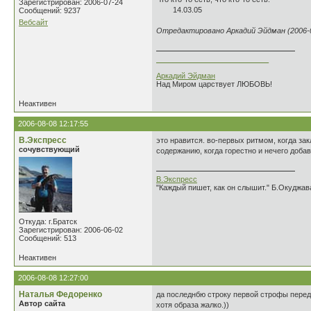
Зарегистрирован: 2006-07-24
14.03.05
Сообщений: 9237
Вебсайт
Отредактировано Аркадий Эйдман (2006-0
___________________________
Аркадий Эйдман
Над Миром царствует ЛЮБОВЬ!
Неактивен
2006-08-08 12:17:55
В.Экспресс
это нравится. во-первых ритмом, когда за
сочувствующий
содержанию, когда горестно и нечего добав
В.Экспресс
"Каждый пишет, как он слышит." Б.Окуджав
Откуда: г.Братск
Зарегистрирован: 2006-06-02
Сообщений: 513
Неактивен
2006-08-08 12:27:00
Наталья Федоренко
да последнбю строку первой строфы переде
Автор сайта
хотя образа жалко.))