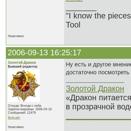
_______
"I know the pieces
Tool
Неактивен
2006-09-13 16:25:17
Золотой Дракон
Ну есть и другое мнени
Бывший редактор
достаточно посмотреть
Золотой Дракон
«Дракон питается
в прозрачной во
Откуда: Всегда с неба
Зарегистрирован: 2006-03-16
Сообщений: 12479
______________
Вебсайт
Неактивен