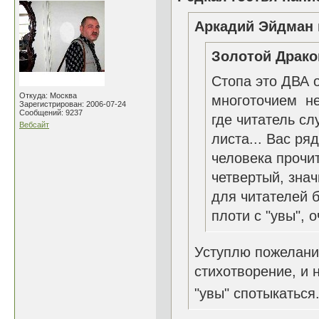
Аркадий Эйдман 
Золотой Драко
Стопа это ДВА о
Откуда: Москва
многоточием не 
Зарегистрирован: 2006-07-24
Сообщений: 9237
где читатель сл
Вебсайт
листа... Вас ря
человека прочи
четвертый, знач
для читателей 
плоти с "увы",
Уступлю пожелани
стихотворение, и 
"увы" спотыкаться.