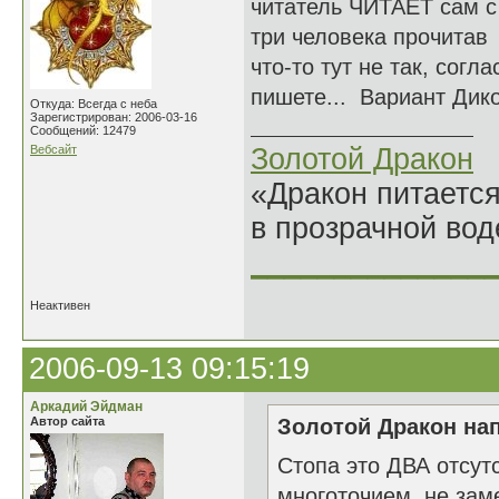
читатель ЧИТАЕТ сам с 
три человека прочитав 
что-то тут не так, сог
пишете... Вариант Дик
Откуда: Всегда с неба
Зарегистрирован: 2006-03-16
Сообщений: 12479
Вебсайт
Золотой Дракон
«Дракон питается
в прозрачной во
______________
Неактивен
2006-09-13 09:15:19
Аркадий Эйдман
Автор сайта
Золотой Дракон нап
Стопа это ДВА отсут
многоточием не замен