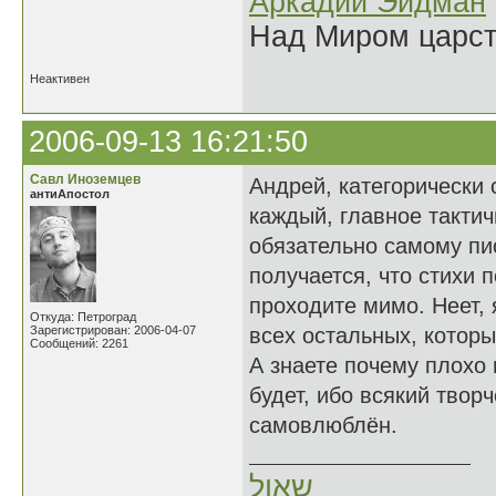
Аркадий Эйдман
Над Миром царс
Неактивен
2006-09-13 16:21:50
Савл Иноземцев
Андрей, категорически
антиАпостол
каждый, главное тактич
обязательно самому пис
получается, что стихи 
проходите мимо. Неет, 
Откуда: Петроград
Зарегистрирован: 2006-04-07
всех остальных, которы
Сообщений: 2261
А знаете почему плохо
будет, ибо всякий твор
самовлюблён.
שאול