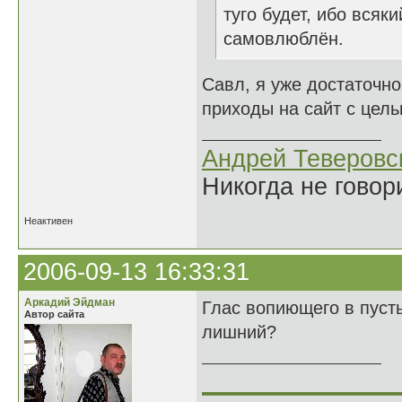
туго будет, ибо всяк
самовлюблён.
Савл, я уже достаточно
приходы на сайт с цель
Андрей Теверовс
Никогда не говор
Неактивен
2006-09-13 16:33:31
Аркадий Эйдман
Глас вопиющего в пусты
Автор сайта
лишний?
______________