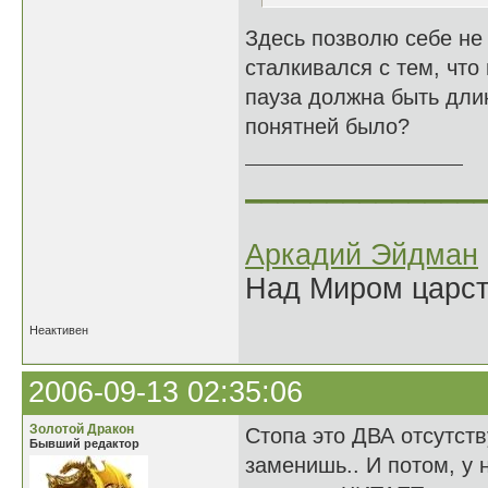
Здесь позволю себе не с
сталкивался с тем, что
пауза должна быть дли
понятней было?
______________
Аркадий Эйдман
Над Миром царс
Неактивен
2006-09-13 02:35:06
Золотой Дракон
Стопа это ДВА отсутст
Бывший редактор
заменишь.. И потом, у н