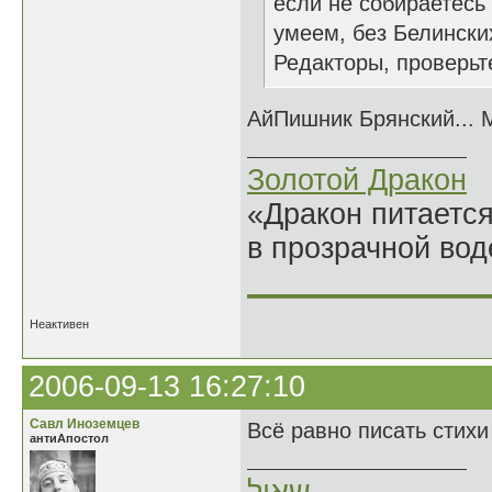
если не собираетесь 
умеем, без Белински
Редакторы, проверьте
АйПишник Брянский... М
Золотой Дракон
«Дракон питается
в прозрачной во
______________
Неактивен
2006-09-13 16:27:10
Савл Иноземцев
Всё равно писать стихи
антиАпостол