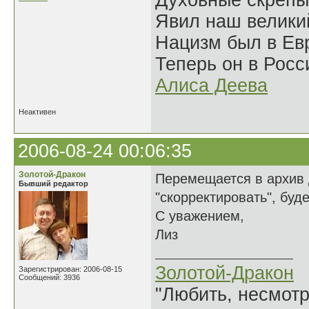
Духовные скрепы
Явил наш велики
Нацизм был в Евр
Теперь он в Росс
Алиса Деева
Неактивен
2006-08-24 00:06:35
Золотой-Дракон
Перемещается в архив 
Бывший редактор
"скорректировать", буд
С уважением,
Лиз
Золотой-Дракон
Зарегистрирован: 2006-08-15
Сообщений: 3936
"Любить, несмотря