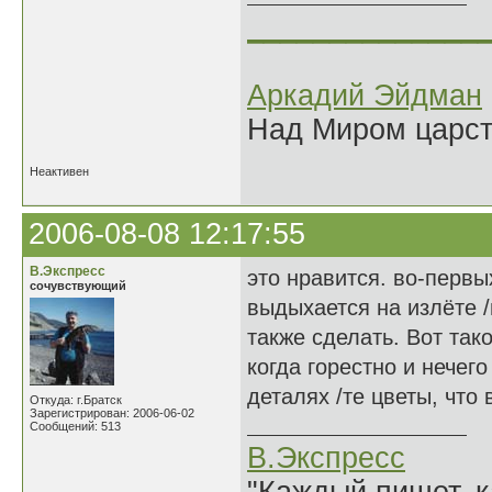
______________
Аркадий Эйдман
Над Миром царс
Неактивен
2006-08-08 12:17:55
В.Экспресс
это нравится. во-первы
сочувствующий
выдыхается на излёте /
также сделать. Вот так
когда горестно и нечег
деталях /те цветы, что
Откуда: г.Братск
Зарегистрирован: 2006-06-02
Сообщений: 513
В.Экспресс