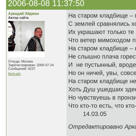
2006-08-08 11:37:50
Аркадий Эйдман
На старом кладбище – 
Автор сайта
С землей сравнялись х
Их украшают только те 
Что ветер мимоходом п
На старом кладбище – н
Не слышно плача горес
Откуда: Москва
И не пустынный, вроде,
Зарегистрирован: 2006-07-24
Сообщений: 9237
Но он ничей, увы, совс
Вебсайт
На старом кладбище не
Хоть Душ ушедших здес
Но чувствуешь в пронз
Что кто-то есть, что кто
14.03.05
Отредактировано Аркад