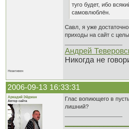
туго будет, ибо всяк
самовлюблён.
Савл, я уже достаточно
приходы на сайт с цель
Андрей Теверовс
Никогда не говор
Неактивен
2006-09-13 16:33:31
Аркадий Эйдман
Глас вопиющего в пусты
Автор сайта
лишний?
______________