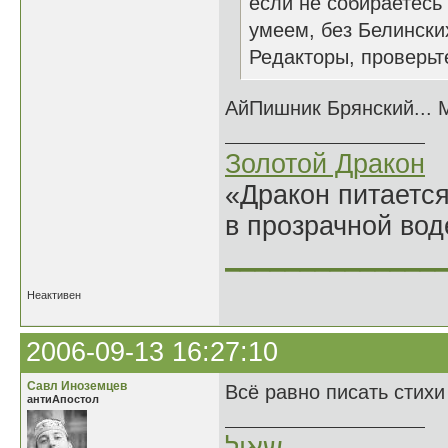
если не собираетесь 
умеем, без Белински
Редакторы, проверьте
АйПишник Брянский... М
Золотой Дракон
«Дракон питается
в прозрачной во
______________
Неактивен
2006-09-13 16:27:10
Савл Иноземцев
Всё равно писать стихи
антиАпостол