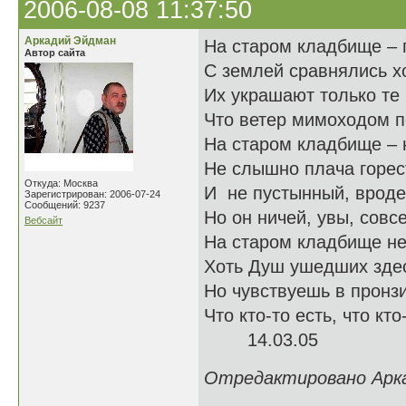
2006-08-08 11:37:50
Аркадий Эйдман
На старом кладбище – 
Автор сайта
С землей сравнялись х
Их украшают только те 
Что ветер мимоходом п
На старом кладбище – н
Не слышно плача горес
Откуда: Москва
И не пустынный, вроде,
Зарегистрирован: 2006-07-24
Сообщений: 9237
Но он ничей, увы, совс
Вебсайт
На старом кладбище не
Хоть Душ ушедших здес
Но чувствуешь в пронз
Что кто-то есть, что кто
14.03.05
Отредактировано Аркад