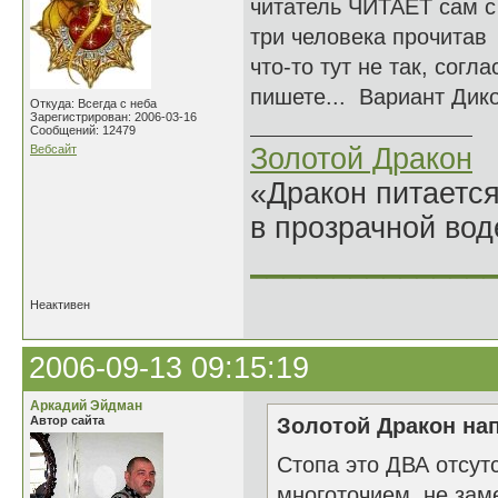
читатель ЧИТАЕТ сам с 
три человека прочитав 
что-то тут не так, сог
пишете... Вариант Дик
Откуда: Всегда с неба
Зарегистрирован: 2006-03-16
Сообщений: 12479
Вебсайт
Золотой Дракон
«Дракон питается
в прозрачной во
______________
Неактивен
2006-09-13 09:15:19
Аркадий Эйдман
Автор сайта
Золотой Дракон нап
Стопа это ДВА отсут
многоточием не замен