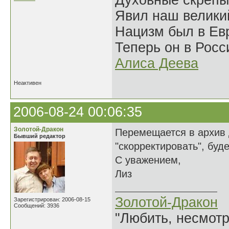
Духовные скрепы
Явил наш велики
Нацизм был в Евр
Теперь он в Росс
Алиса Деева
Неактивен
2006-08-24 00:06:35
Золотой-Дракон
Перемещается в архив 
Бывший редактор
"скорректировать", буд
С уважением,
Лиз
Золотой-Дракон
Зарегистрирован: 2006-08-15
Сообщений: 3936
"Любить, несмотря