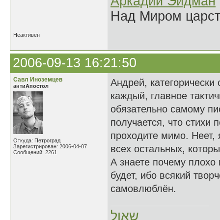
Аркадий Эйдман
Над Миром царс
Неактивен
2006-09-13 16:21:50
Савл Иноземцев
Андрей, категорически
антиАпостол
каждый, главное тактич
обязательно самому пис
получается, что стихи 
проходите мимо. Неет, 
Откуда: Петроград
Зарегистрирован: 2006-04-07
всех остальных, которы
Сообщений: 2261
А знаете почему плохо
будет, ибо всякий твор
самовлюблён.
שאול