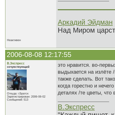
______________
Аркадий Эйдман
Над Миром царс
Неактивен
2006-08-08 12:17:55
В.Экспресс
это нравится. во-первы
сочувствующий
выдыхается на излёте /
также сделать. Вот так
когда горестно и нечег
деталях /те цветы, что
Откуда: г.Братск
Зарегистрирован: 2006-06-02
Сообщений: 513
В.Экспресс