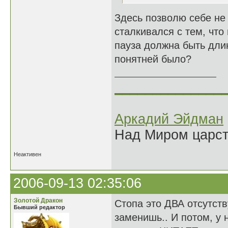
Здесь позволю себе не с
сталкивался с тем, что
пауза должна быть дли
понятней было?
______________
Аркадий Эйдман
Над Миром царс
Неактивен
2006-09-13 02:35:06
Золотой Дракон
Стопа это ДВА отсутст
Бывший редактор
заменишь.. И потом, у н