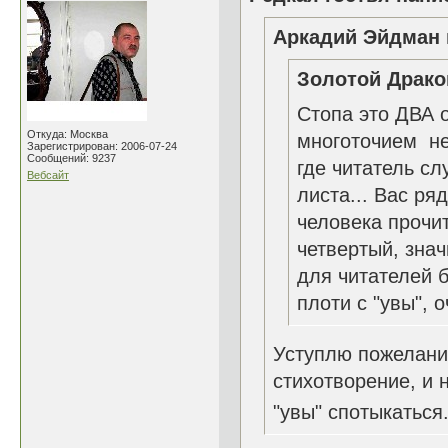
Аркадий Эйдман 
Золотой Драко
Стопа это ДВА о
Откуда: Москва
многоточием не 
Зарегистрирован: 2006-07-24
Сообщений: 9237
где читатель сл
Вебсайт
листа... Вас ря
человека прочи
четвертый, знач
для читателей 
плоти с "увы",
Уступлю пожелани
стихотворение, и 
"увы" спотыкаться.