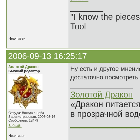
_______
"I know the pieces
Tool
Неактивен
2006-09-13 16:25:17
Золотой Дракон
Ну есть и другое мнени
Бывший редактор
достаточно посмотреть
Золотой Дракон
«Дракон питается
в прозрачной во
Откуда: Всегда с неба
Зарегистрирован: 2006-03-16
Сообщений: 12479
______________
Вебсайт
Неактивен