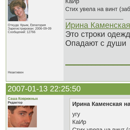
КаИр
Стих увела на винт (за
Ирина Каменска
Откуда: Крым, Евпатория
Зарегистрирован: 2006-09-09
Это строки одеж
Сообщений: 12766
Опадают с души
______________
Неактивен
2007-01-13 22:25:50
Саша Коврижных
Редактор
Ирина Каменская на
угу
КаИр
Стих увела на винт (