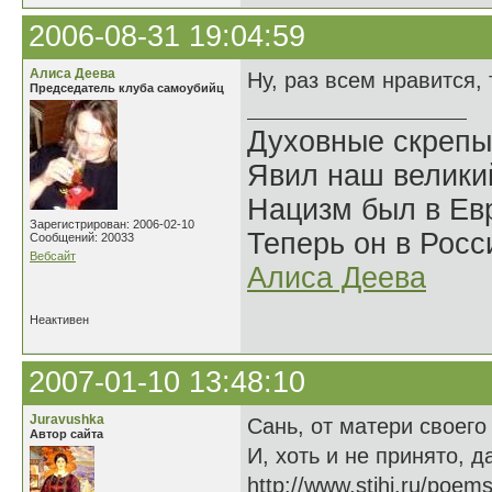
2006-08-31 19:04:59
Алиса Деева
Ну, раз всем нравится, 
Председатель клуба самоубийц
Духовные скрепы
Явил наш велики
Нацизм был в Евр
Зарегистрирован: 2006-02-10
Теперь он в Росс
Сообщений: 20033
Вебсайт
Алиса Деева
Неактивен
2007-01-10 13:48:10
Juravushka
Сань, от матери своего
Автор сайта
И, хоть и не принято, 
http://www.stihi.ru/poem