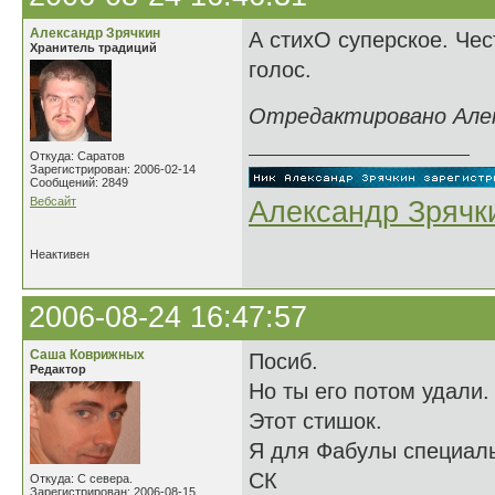
Александр Зрячкин
А стихО суперское. Чест
Хранитель традиций
голос.
Отредактировано Алекс
Откуда: Саратов
Зарегистрирован: 2006-02-14
Сообщений: 2849
Вебсайт
Александр Зрячк
Неактивен
2006-08-24 16:47:57
Саша Коврижных
Посиб.
Редактор
Но ты его потом удали.
Этот стишок.
Я для Фабулы специаль
СК
Откуда: С севера.
Зарегистрирован: 2006-08-15