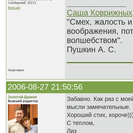
Сообщений: 15171
Вебсайт
Саша Коврижных
"Смех, жалость и
воображения, по
волшебством".
Пушкин А. С.
______________
Неактивен
2006-08-27 21:50:56
Золотой-Дракон
Забавно. Как раз с мое
Бывший редактор
мысли замечательные.
Хороший стих, короче)))
С теплом,
Лиз