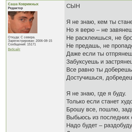
Саша Коврижных
СЫН
Редактор
Я не знаю, кем ты стан
Но я верю – не завянеш
Не расклеишься, не бр
Откуда: С севера.
Зарегистрирован: 2006-08-15
Сообщений: 15171
Не предашь, не пропад
Вебсайт
Даже если ты отпрянеш
Забуксуешь и застряне
Все равно ты доберешь
Достучишься, добреде
Я не знаю, где я буду.
Только если станет худ
Брошу все, пошлю, зад
Выбьюсь из последних 
Надо будет – раздобуд