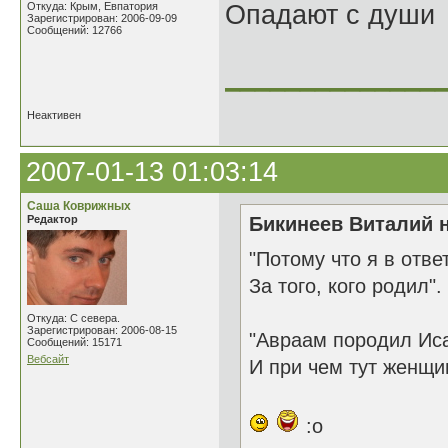
Откуда: Крым, Евпатория
Опадают с души
Зарегистрирован: 2006-09-09
Сообщений: 12766
______________
Неактивен
2007-01-13 01:03:14
Саша Коврижных
Редактор
Бикинеев Виталий н
"Потому что я в отве
За того, кого родил".
Откуда: С севера.
Зарегистрирован: 2006-08-15
"Авраам породил Иса
Сообщений: 15171
Вебсайт
И при чем тут женщ
:o