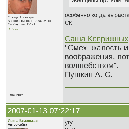
Женщины при ком, В
особенно когда выраста
Откуда: С севера.
Зарегистрирован: 2006-08-15
СК
Сообщений: 15171
Вебсайт
Саша Коврижных
"Смех, жалость и
воображения, по
волшебством".
Пушкин А. С.
______________
Неактивен
2007-01-13 07:22:17
Ирина Каменская
угу
Автор сайта