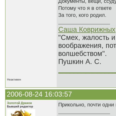
Документы, вещи, ссуду
Потому что я в ответе
За того, кого родил.
Саша Коврижных
"Смех, жалость и
воображения, по
волшебством".
Пушкин А. С.
______________
Неактивен
2006-08-24 16:03:57
Золотой Дракон
Прикольно, почти одни 
Бывший редактор