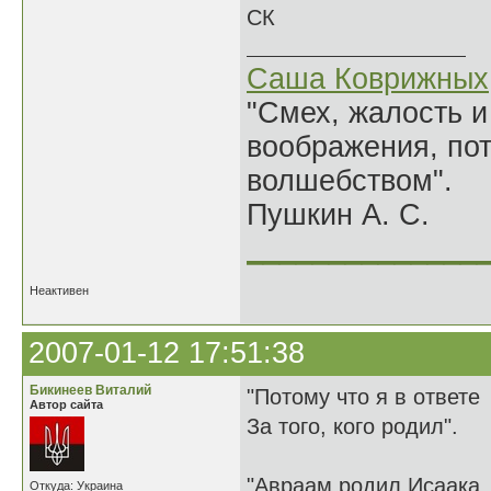
СК
Саша Коврижных
"Смех, жалость и
воображения, по
волшебством".
Пушкин А. С.
______________
Неактивен
2007-01-12 17:51:38
Бикинеев Виталий
"Потому что я в ответе
Автор сайта
За того, кого родил".
"Авраам родил Исаака. 
Откуда: Украина