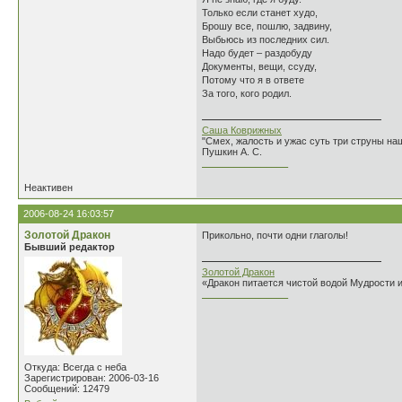
Только если станет худо,
Брошу все, пошлю, задвину,
Выбьюсь из последних сил.
Надо будет – раздобуду
Документы, вещи, ссуду,
Потому что я в ответе
За того, кого родил.
Саша Коврижных
"Смех, жалость и ужас суть три струны н
Пушкин А. С.
________________
Неактивен
2006-08-24 16:03:57
Золотой Дракон
Прикольно, почти одни глаголы!
Бывший редактор
Золотой Дракон
«Дракон питается чистой водой Мудрости 
________________
Откуда: Всегда с неба
Зарегистрирован: 2006-03-16
Сообщений: 12479