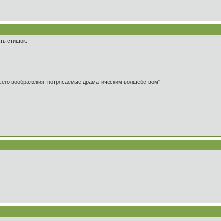
ть стишок.
ашего воображения, потрясаемые драматическим волшебством".