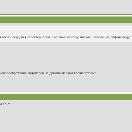
т образ, передаёт характер героя, в отличие от когда плохие глагольные рифмы ведут
ашего воображения, потрясаемые драматическим волшебством".
а сайт.