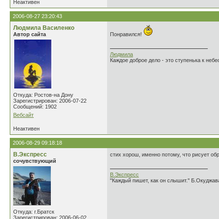
Неактивен
2006-08-27 23:20:43
Людмила Василенко
Автор сайта
Понравился!
Людмила
Каждое доброе дело - это ступенька к небе
Откуда: Ростов-на Дону
Зарегистрирован: 2006-07-22
Сообщений: 1902
Вебсайт
Неактивен
2006-08-29 09:18:18
В.Экспресс
стих хорош, именно потому, что рисует об
сочувствующий
В.Экспресс
"Каждый пишет, как он слышит." Б.Окуджав
Откуда: г.Братск
Зарегистрирован: 2006-06-02