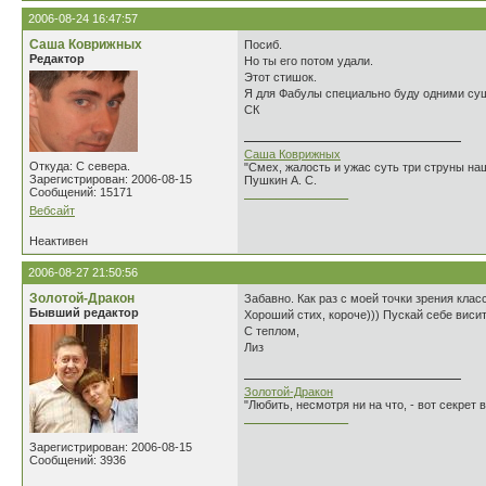
2006-08-24 16:47:57
Саша Коврижных
Посиб.
Редактор
Но ты его потом удали.
Этот стишок.
Я для Фабулы специально буду одними су
СК
Саша Коврижных
Откуда: С севера.
"Смех, жалость и ужас суть три струны н
Зарегистрирован: 2006-08-15
Пушкин А. С.
Сообщений: 15171
________________
Вебсайт
Неактивен
2006-08-27 21:50:56
Золотой-Дракон
Забавно. Как раз с моей точки зрения кла
Бывший редактор
Хороший стих, короче))) Пускай себе висит
С теплом,
Лиз
Золотой-Дракон
"Любить, несмотря ни на что, - вот секрет
________________
Зарегистрирован: 2006-08-15
Сообщений: 3936