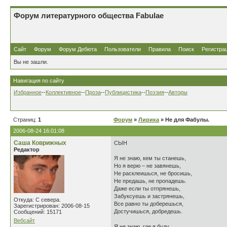
Форум литературного общества Fabulae
Сайт
Форум
Форум Дебюта
Пользователи
Правила
Поиск
Регистра
Вы не зашли.
Навигация по сайту
Избранное
--
Коллективное
--
Проза
--
Публицистика
--
Поэзия
--
Авторы
Страниц:
1
Форум
»
Лирика
» Не для Фабулы.
2006-08-24 16:01:08
Саша Коврижных
СЫН
Редактор
Я не знаю, кем ты станешь,
Но я верю – не завянешь,
Не расклеишься, не бросишь,
Не предашь, не пропадешь.
Даже если ты отпрянешь,
Забуксуешь и застрянешь,
Откуда: С севера.
Все равно ты доберешься,
Зарегистрирован: 2006-08-15
Достучишься, добредешь.
Сообщений: 15171
Вебсайт
Я не знаю, где я буду.