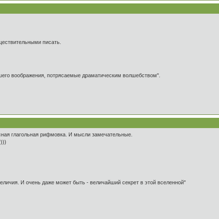
ществительными писать.
ашего воображения, потрясаемые драматическим волшебством".
ссная глагольная рифмовка. И мысли замечательные.
)))
 величия. И очень даже может быть - величайший секрет в этой вселенной"