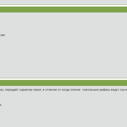
сам.
раз, передаёт характер героя, в отличие от когда плохие глагольные рифмы ведут ску
а.