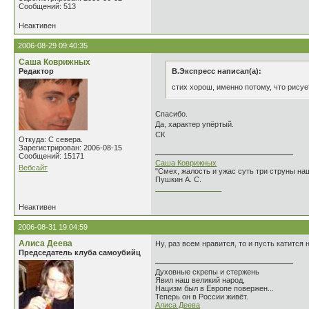
Сообщений: 513
Неактивен
2006-08-29 09:40:35
Саша Коврижных
Редактор
В.Экспресс написал(а):
стих хорош, именно потому, что рисуе
Спасибо.
Да, характер упёртый.
СК
Откуда: С севера.
Зарегистрирован: 2006-08-15
Сообщений: 15171
Саша Коврижных
Вебсайт
"Смех, жалость и ужас суть три струны н
Пушкин А. С.
________________
Неактивен
2006-08-31 19:04:59
Алиса Деева
Ну, раз всем нравится, то и пусть катится н
Председатель клуба самоубийц
Духовные скрепы и стержень
Явил наш великий народ,
Нацизм был в Европе повержен...
Теперь он в России живёт.
Алиса Деева