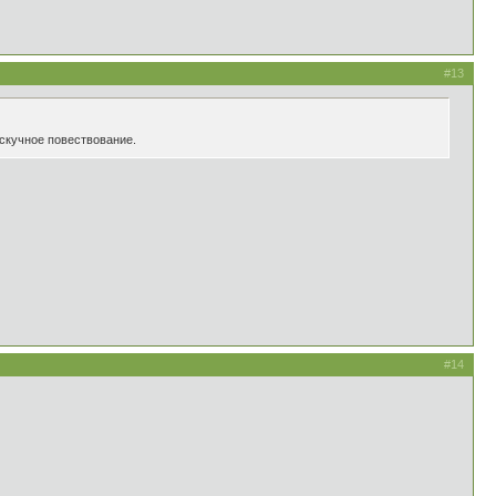
#13
 скучное повествование.
#14