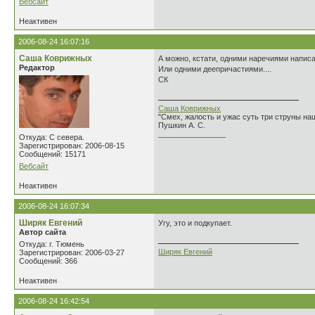
Вебсайт
Неактивен
2006-08-24 16:07:16
Саша Коврижных
А можно, кстати, одними наречиями написа
Редактор
Или одними деепричастиями....
СК
Саша Коврижных
"Смех, жалость и ужас суть три струны н
Пушкин А. С.
________________
Откуда: С севера.
Зарегистрирован: 2006-08-15
Сообщений: 15171
Вебсайт
Неактивен
2006-08-24 16:07:34
Ширяк Евгений
Угу, это и подкупает.
Автор сайта
Откуда: г. Тюмень
Ширяк Евгений
Зарегистрирован: 2006-03-27
Сообщений: 366
Неактивен
2006-08-24 16:42:54