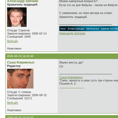
Александр Зрячкин
Можно каверзный вопросЪ?
Хранитель традиций
Если это не для Фабулы - засем на Фабул
С уважением, но ловя автора на слове,
Хранитель традиций.
Откуда: Саратов
Александр Зрячкин
Зарегистрирован: 2006-02-14
Сообщений: 2849
Вебсайт
Неактивен
2006-08-24 16:43:46
Саша Коврижных
Жалко места, да?
Редактор
СК
Саша Коврижных
"Смех, жалость и ужас суть три струны н
Пушкин А. С.
________________
Откуда: С севера.
Зарегистрирован: 2006-08-15
Сообщений: 15171
Вебсайт
Неактивен
2006-08-24 16:44:55