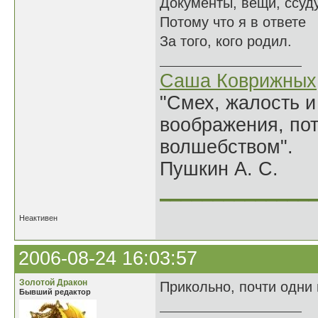
Документы, вещи, ссуду
Потому что я в ответе
За того, кого родил.
Саша Коврижных
"Смех, жалость и
воображения, по
волшебством".
Пушкин А. С.
______________
Неактивен
2006-08-24 16:03:57
Золотой Дракон
Прикольно, почти одни 
Бывший редактор