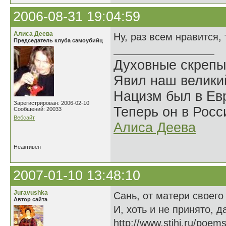
2006-08-31 19:04:59
Алиса Деева
Ну, раз всем нравится, 
Председатель клуба самоубийц
Духовные скрепы
Явил наш велики
Нацизм был в Евр
Зарегистрирован: 2006-02-10
Теперь он в Росс
Сообщений: 20033
Вебсайт
Алиса Деева
Неактивен
2007-01-10 13:48:10
Juravushka
Сань, от матери своего
Автор сайта
И, хоть и не принято, 
http://www.stihi.ru/poem