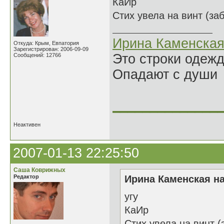
КаИр
Стих увела на винт (за
Ирина Каменска
Откуда: Крым, Евпатория
Зарегистрирован: 2006-09-09
Это строки одеж
Сообщений: 12766
Опадают с души
______________
Неактивен
2007-01-13 22:25:50
Саша Коврижных
Редактор
Ирина Каменская на
угу
КаИр
Стих увела на винт (