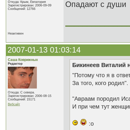
Откуда: Крым, Евпатория
Опадают с души
Зарегистрирован: 2006-09-09
Сообщений: 12766
______________
Неактивен
2007-01-13 01:03:14
Саша Коврижных
Редактор
Бикинеев Виталий н
"Потому что я в отве
За того, кого родил".
Откуда: С севера.
Зарегистрирован: 2006-08-15
"Авраам породил Иса
Сообщений: 15171
Вебсайт
И при чем тут женщ
:o