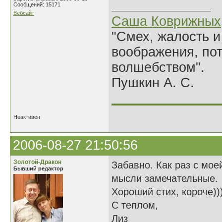
Сообщений: 15171
Вебсайт
Саша Коврижных
"Смех, жалость и
воображения, по
волшебством".
Пушкин А. С.
______________
Неактивен
2006-08-27 21:50:56
Золотой-Дракон
Забавно. Как раз с мое
Бывший редактор
мысли замечательные.
Хороший стих, короче)))
С теплом,
Лиз