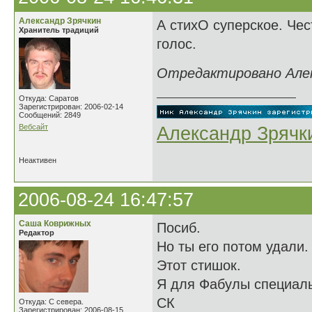
Александр Зрячкин
А стихО суперское. Чест
Хранитель традиций
голос.
Отредактировано Алекс
Откуда: Саратов
Зарегистрирован: 2006-02-14
Сообщений: 2849
Вебсайт
Александр Зрячк
Неактивен
2006-08-24 16:47:57
Саша Коврижных
Посиб.
Редактор
Но ты его потом удали.
Этот стишок.
Я для Фабулы специаль
СК
Откуда: С севера.
Зарегистрирован: 2006-08-15