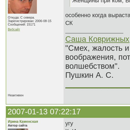
Женщины при ком, В
особенно когда выраста
Откуда: С севера.
Зарегистрирован: 2006-08-15
СК
Сообщений: 15171
Вебсайт
Саша Коврижных
"Смех, жалость и
воображения, по
волшебством".
Пушкин А. С.
______________
Неактивен
2007-01-13 07:22:17
Ирина Каменская
угу
Автор сайта