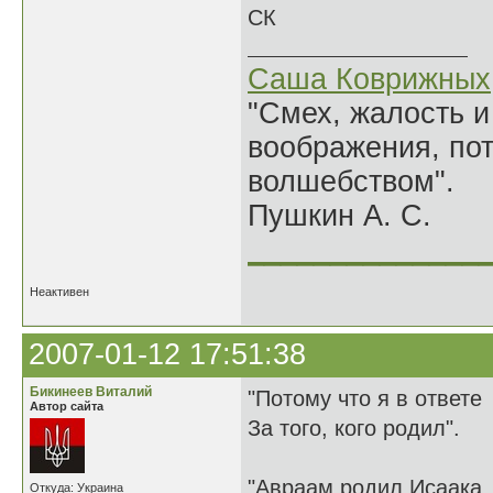
СК
Саша Коврижных
"Смех, жалость и
воображения, по
волшебством".
Пушкин А. С.
______________
Неактивен
2007-01-12 17:51:38
Бикинеев Виталий
"Потому что я в ответе
Автор сайта
За того, кого родил".
"Авраам родил Исаака. 
Откуда: Украина