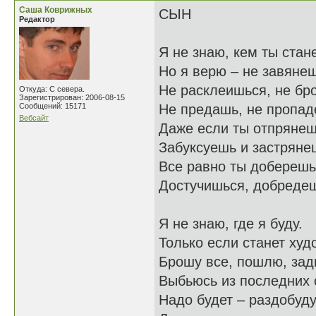
Саша Коврижных
СЫН
Редактор
Я не знаю, кем ты стан
Но я верю – не завянеш
Не расклеишься, не бр
Откуда: С севера.
Зарегистрирован: 2006-08-15
Сообщений: 15171
Не предашь, не пропад
Вебсайт
Даже если ты отпрянеш
Забуксуешь и застряне
Все равно ты доберешь
Достучишься, добреде
Я не знаю, где я буду.
Только если станет худ
Брошу все, пошлю, зад
Выбьюсь из последних 
Надо будет – раздобуд