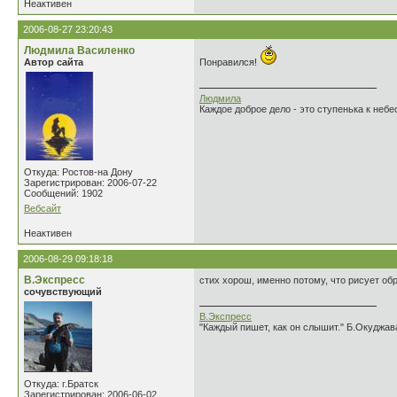
Неактивен
2006-08-27 23:20:43
Людмила Василенко
Автор сайта
Понравился!
Людмила
Каждое доброе дело - это ступенька к небе
Откуда: Ростов-на Дону
Зарегистрирован: 2006-07-22
Сообщений: 1902
Вебсайт
Неактивен
2006-08-29 09:18:18
В.Экспресс
стих хорош, именно потому, что рисует об
сочувствующий
В.Экспресс
"Каждый пишет, как он слышит." Б.Окуджав
Откуда: г.Братск
Зарегистрирован: 2006-06-02