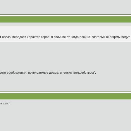
т образ, передаёт характер героя, в отличие от когда плохие глагольные рифмы ведут
ашего воображения, потрясаемые драматическим волшебством".
а сайт.