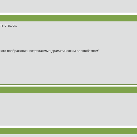
ть стишок.
ашего воображения, потрясаемые драматическим волшебством".