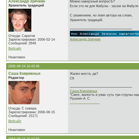
Александр Зрячкин
Можно каверзный вопросЪ?
Хранитель традиций
Если это не для Фабулы - засем на Фабул
С уважением, но ловя автора на слове,
Хранитель традиций.
Откуда: Саратов
Александр Зрячкин
Зарегистрирован: 2006-02-14
Сообщений: 2849
Вебсайт
Неактивен
2006-08-24 16:43:46
Саша Коврижных
Жалко места, да?
Редактор
СК
Саша Коврижных
"Смех, жалость и ужас суть три струны н
Пушкин А. С.
________________
Откуда: С севера.
Зарегистрирован: 2006-08-15
Сообщений: 15171
Вебсайт
Неактивен
2006-08-24 16:44:55