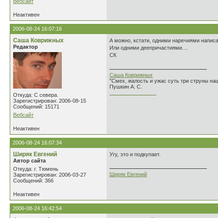
Вебсайт
Неактивен
2006-08-24 16:07:16
Саша Коврижных
А можно, кстати, одними наречиями написа
Редактор
Или одними деепричастиями....
СК
Саша Коврижных
"Смех, жалость и ужас суть три струны н
Пушкин А. С.
________________
Откуда: С севера.
Зарегистрирован: 2006-08-15
Сообщений: 15171
Вебсайт
Неактивен
2006-08-24 16:07:34
Ширяк Евгений
Угу, это и подкупает.
Автор сайта
Откуда: г. Тюмень
Ширяк Евгений
Зарегистрирован: 2006-03-27
Сообщений: 366
Неактивен
2006-08-24 16:42:54