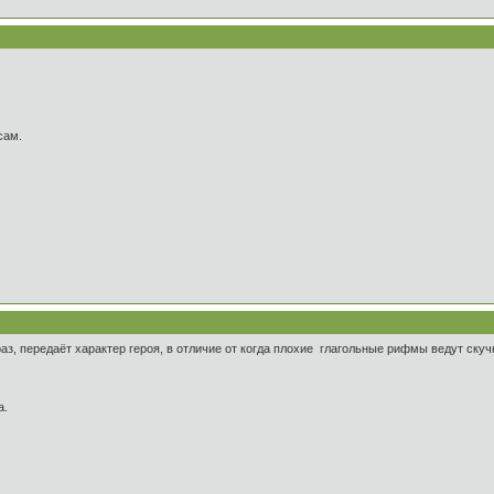
сам.
раз, передаёт характер героя, в отличие от когда плохие глагольные рифмы ведут ску
а.