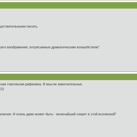
ществительными писать.
ашего воображения, потрясаемые драматическим волшебством".
ссная глагольная рифмовка. И мысли замечательные.
)))
 величия. И очень даже может быть - величайший секрет в этой вселенной"