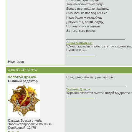
Только если станет худо,
Брошу все, пошлю, задвину,
Выбьюсь из последних сил.
Надо будет – раздобуду
Документы, вещи, ссуду,
Потому что я в ответе
За того, кого родил.
Саша Коврижных
"Смех, жалость и ужас суть три струны н
Пушкин А. С.
________________
Неактивен
2006-08-24 16:03:57
Золотой Дракон
Прикольно, почти одни глаголы!
Бывший редактор
Золотой Дракон
«Дракон питается чистой водой Мудрости 
________________
Откуда: Всегда с неба
Зарегистрирован: 2006-03-16
Сообщений: 12479