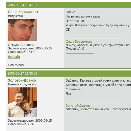
2006-08-24 16:47:57
Саша Коврижных
Посиб.
Редактор
Но ты его потом удали.
Этот стишок.
Я для Фабулы специально буду одними су
СК
Саша Коврижных
Откуда: С севера.
"Смех, жалость и ужас суть три струны н
Зарегистрирован: 2006-08-15
Пушкин А. С.
Сообщений: 15171
________________
Вебсайт
Неактивен
2006-08-27 21:50:56
Золотой-Дракон
Забавно. Как раз с моей точки зрения кла
Бывший редактор
Хороший стих, короче))) Пускай себе висит
С теплом,
Лиз
Золотой-Дракон
"Любить, несмотря ни на что, - вот секрет
________________
Зарегистрирован: 2006-08-15
Сообщений: 3936