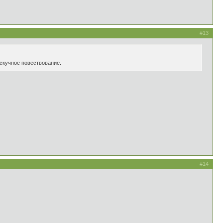
#13
 скучное повествование.
#14