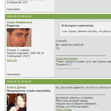
Сообщений: 513
Неактивен
2006-08-29 09:40:35
Саша Коврижных
Редактор
В.Экспресс написал(а):
стих хорош, именно потому, что рисуе
Спасибо.
Да, характер упёртый.
СК
Откуда: С севера.
Зарегистрирован: 2006-08-15
Сообщений: 15171
Саша Коврижных
Вебсайт
"Смех, жалость и ужас суть три струны н
Пушкин А. С.
________________
Неактивен
2006-08-31 19:04:59
Алиса Деева
Ну, раз всем нравится, то и пусть катится н
Председатель клуба самоубийц
Духовные скрепы и стержень
Явил наш великий народ,
Нацизм был в Европе повержен...
Теперь он в России живёт.
Алиса Деева