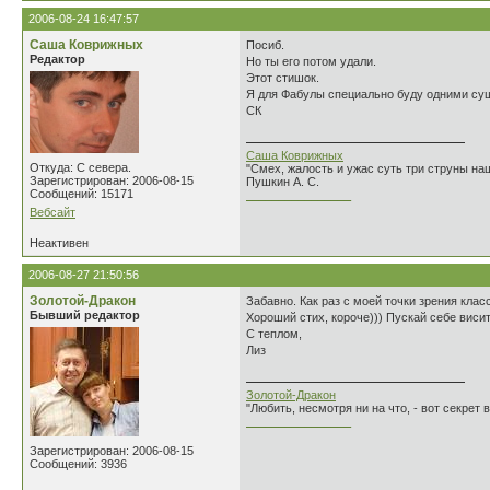
2006-08-24 16:47:57
Саша Коврижных
Посиб.
Редактор
Но ты его потом удали.
Этот стишок.
Я для Фабулы специально буду одними су
СК
Саша Коврижных
Откуда: С севера.
"Смех, жалость и ужас суть три струны н
Зарегистрирован: 2006-08-15
Пушкин А. С.
Сообщений: 15171
________________
Вебсайт
Неактивен
2006-08-27 21:50:56
Золотой-Дракон
Забавно. Как раз с моей точки зрения кла
Бывший редактор
Хороший стих, короче))) Пускай себе висит
С теплом,
Лиз
Золотой-Дракон
"Любить, несмотря ни на что, - вот секрет
________________
Зарегистрирован: 2006-08-15
Сообщений: 3936