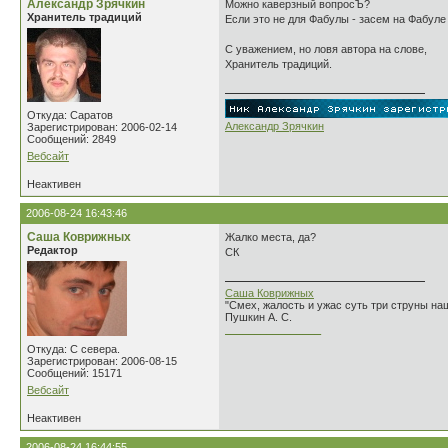
Александр Зрячкин
Можно каверзный вопросЪ?
Хранитель традиций
Если это не для Фабулы - засем на Фабул
С уважением, но ловя автора на слове,
Хранитель традиций.
Откуда: Саратов
Александр Зрячкин
Зарегистрирован: 2006-02-14
Сообщений: 2849
Вебсайт
Неактивен
2006-08-24 16:43:46
Саша Коврижных
Жалко места, да?
Редактор
СК
Саша Коврижных
"Смех, жалость и ужас суть три струны н
Пушкин А. С.
________________
Откуда: С севера.
Зарегистрирован: 2006-08-15
Сообщений: 15171
Вебсайт
Неактивен
2006-08-24 16:44:55