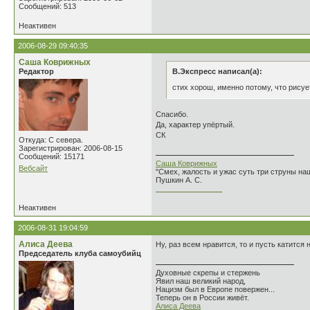
Сообщений: 513
Неактивен
2006-08-29 09:40:35
Саша Коврижных
Редактор
В.Экспресс написал(а):
стих хорош, именно потому, что рисуе
Спасибо.
Да, характер упёртый.
СК
Откуда: С севера.
Зарегистрирован: 2006-08-15
Сообщений: 15171
Саша Коврижных
Вебсайт
"Смех, жалость и ужас суть три струны н
Пушкин А. С.
________________
Неактивен
2006-08-31 19:04:59
Алиса Деева
Ну, раз всем нравится, то и пусть катится н
Председатель клуба самоубийц
Духовные скрепы и стержень
Явил наш великий народ,
Нацизм был в Европе повержен...
Теперь он в России живёт.
Алиса Деева