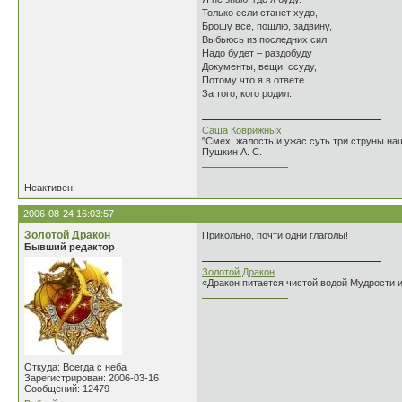
Только если станет худо,
Брошу все, пошлю, задвину,
Выбьюсь из последних сил.
Надо будет – раздобуду
Документы, вещи, ссуду,
Потому что я в ответе
За того, кого родил.
Саша Коврижных
"Смех, жалость и ужас суть три струны н
Пушкин А. С.
________________
Неактивен
2006-08-24 16:03:57
Золотой Дракон
Прикольно, почти одни глаголы!
Бывший редактор
Золотой Дракон
«Дракон питается чистой водой Мудрости 
________________
Откуда: Всегда с неба
Зарегистрирован: 2006-03-16
Сообщений: 12479