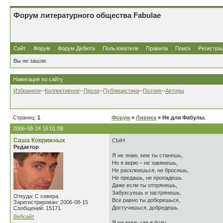
Форум литературного общества Fabulae
Сайт
Форум
Форум Дебюта
Пользователи
Правила
Поиск
Регистра
Вы не зашли.
Навигация по сайту
Избранное
--
Коллективное
--
Проза
--
Публицистика
--
Поэзия
--
Авторы
Страниц:
1
Форум
»
Лирика
» Не для Фабулы.
2006-08-24 16:01:08
Саша Коврижных
СЫН
Редактор
Я не знаю, кем ты станешь,
Но я верю – не завянешь,
Не расклеишься, не бросишь,
Не предашь, не пропадешь.
Даже если ты отпрянешь,
Забуксуешь и застрянешь,
Откуда: С севера.
Все равно ты доберешься,
Зарегистрирован: 2006-08-15
Достучишься, добредешь.
Сообщений: 15171
Вебсайт
Я не знаю, где я буду.