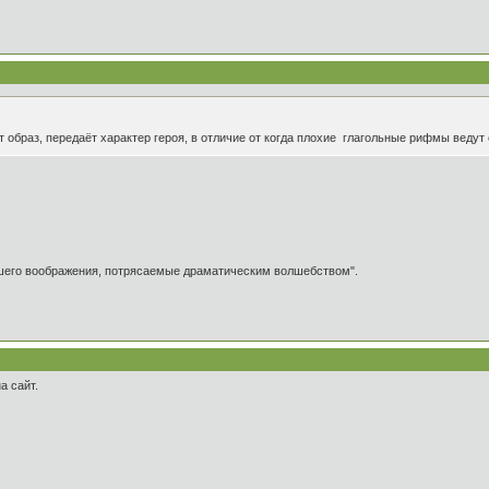
т образ, передаёт характер героя, в отличие от когда плохие глагольные рифмы ведут
ашего воображения, потрясаемые драматическим волшебством".
а сайт.