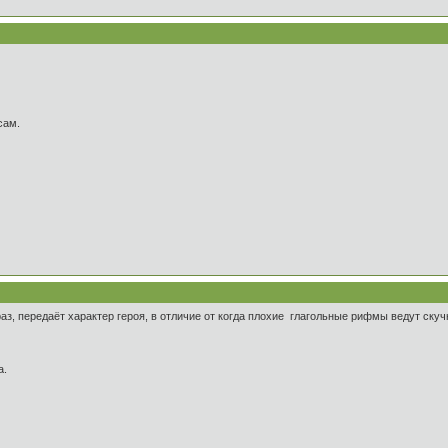
сам.
раз, передаёт характер героя, в отличие от когда плохие глагольные рифмы ведут ску
а.