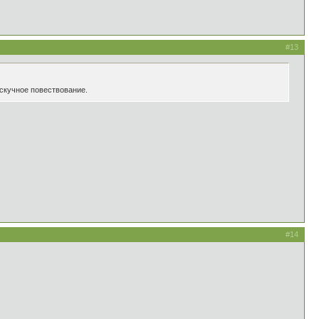
#13
 скучное повествование.
#14