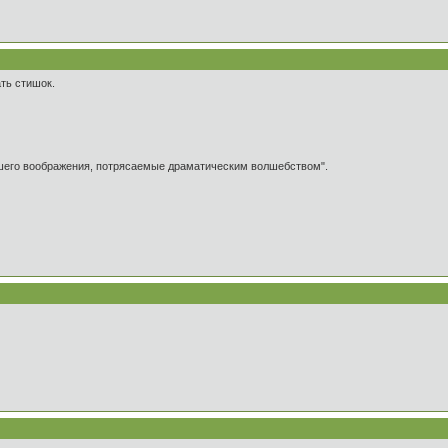
ть стишок.
ашего воображения, потрясаемые драматическим волшебством".