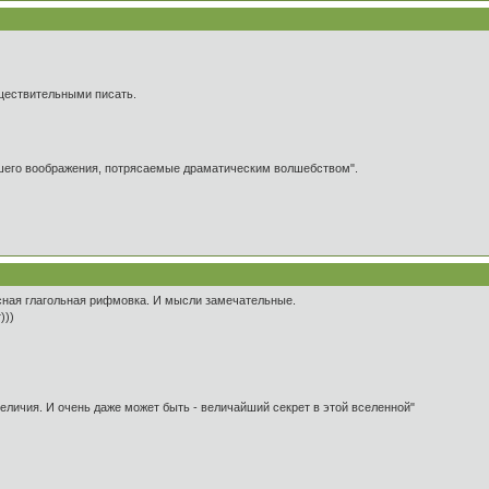
ществительными писать.
ашего воображения, потрясаемые драматическим волшебством".
ссная глагольная рифмовка. И мысли замечательные.
)))
 величия. И очень даже может быть - величайший секрет в этой вселенной"