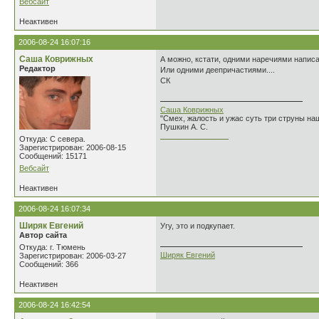
Вебсайт
Неактивен
2006-08-24 16:07:16
Саша Коврижных
А можно, кстати, одними наречиями написа
Редактор
Или одними деепричастиями....
СК
Саша Коврижных
"Смех, жалость и ужас суть три струны н
Пушкин А. С.
________________
Откуда: С севера.
Зарегистрирован: 2006-08-15
Сообщений: 15171
Вебсайт
Неактивен
2006-08-24 16:07:34
Ширяк Евгений
Угу, это и подкупает.
Автор сайта
Откуда: г. Тюмень
Ширяк Евгений
Зарегистрирован: 2006-03-27
Сообщений: 366
Неактивен
2006-08-24 16:42:54