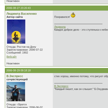
Неактивен
2006-08-27 23:20:43
Людмила Василенко
Автор сайта
Понравился!
Людмила
Каждое доброе дело - это ступенька к небе
Откуда: Ростов-на Дону
Зарегистрирован: 2006-07-22
Сообщений: 1902
Вебсайт
Неактивен
2006-08-29 09:18:18
В.Экспресс
стих хорош, именно потому, что рисует об
сочувствующий
В.Экспресс
"Каждый пишет, как он слышит." Б.Окуджав
Откуда: г.Братск
Зарегистрирован: 2006-06-02