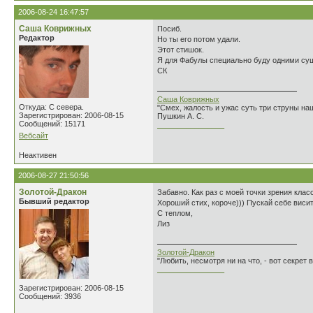
2006-08-24 16:47:57
Саша Коврижных
Посиб.
Редактор
Но ты его потом удали.
Этот стишок.
Я для Фабулы специально буду одними су
СК
Саша Коврижных
Откуда: С севера.
"Смех, жалость и ужас суть три струны н
Зарегистрирован: 2006-08-15
Пушкин А. С.
Сообщений: 15171
________________
Вебсайт
Неактивен
2006-08-27 21:50:56
Золотой-Дракон
Забавно. Как раз с моей точки зрения кла
Бывший редактор
Хороший стих, короче))) Пускай себе висит
С теплом,
Лиз
Золотой-Дракон
"Любить, несмотря ни на что, - вот секрет
________________
Зарегистрирован: 2006-08-15
Сообщений: 3936