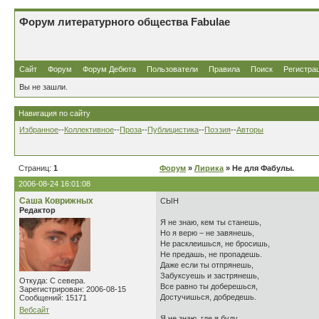
Форум литературного общества Fabulae
Сайт
Форум
Форум Дебюта
Пользователи
Правила
Поиск
Регистра
Вы не зашли.
Навигация по сайту
Избранное
--
Коллективное
--
Проза
--
Публицистика
--
Поэзия
--
Авторы
Страниц:
1
Форум
»
Лирика
» Не для Фабулы.
2006-08-24 16:01:08
Саша Коврижных
СЫН
Редактор
Я не знаю, кем ты станешь,
Но я верю – не завянешь,
Не расклеишься, не бросишь,
Не предашь, не пропадешь.
Даже если ты отпрянешь,
Забуксуешь и застрянешь,
Откуда: С севера.
Все равно ты доберешься,
Зарегистрирован: 2006-08-15
Достучишься, добредешь.
Сообщений: 15171
Вебсайт
Я не знаю, где я буду.