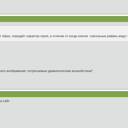
т образ, передаёт характер героя, в отличие от когда плохие глагольные рифмы ведут
ашего воображения, потрясаемые драматическим волшебством".
а сайт.