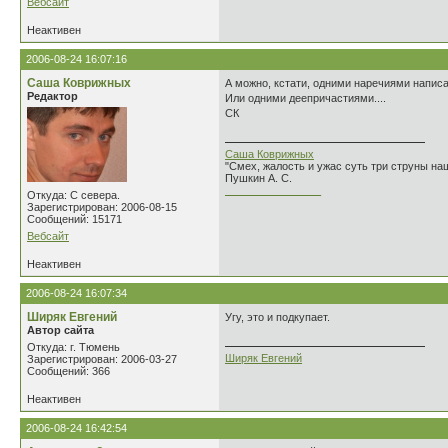
Вебсайт
Неактивен
2006-08-24 16:07:16
Саша Коврижных
А можно, кстати, одними наречиями написа
Редактор
Или одними деепричастиями....
СК
Саша Коврижных
"Смех, жалость и ужас суть три струны н
Пушкин А. С.
________________
Откуда: С севера.
Зарегистрирован: 2006-08-15
Сообщений: 15171
Вебсайт
Неактивен
2006-08-24 16:07:34
Ширяк Евгений
Угу, это и подкупает.
Автор сайта
Откуда: г. Тюмень
Ширяк Евгений
Зарегистрирован: 2006-03-27
Сообщений: 366
Неактивен
2006-08-24 16:42:54