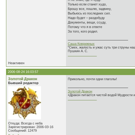
Только если станет худо,
Брошу все, пошлю, задвину,
Выбьюсь из последних сил.
Надо будет – раздобуду
Документы, вещи, ссуду,
Потому что я в ответе
За того, кого родил.
Саша Коврижных
"Смех, жалость и ужас суть три струны н
Пушкин А. С.
________________
Неактивен
2006-08-24 16:03:57
Золотой Дракон
Прикольно, почти одни глаголы!
Бывший редактор
Золотой Дракон
«Дракон питается чистой водой Мудрости 
________________
Откуда: Всегда с неба
Зарегистрирован: 2006-03-16
Сообщений: 12479