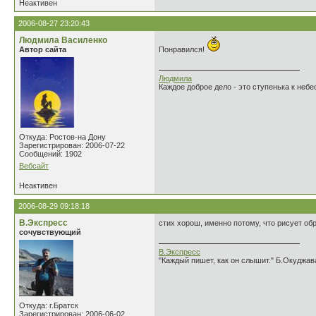
Неактивен
2006-08-27 23:20:43
Людмила Василенко
Автор сайта
Понравился!
Людмила
Каждое доброе дело - это ступенька к небе
Откуда: Ростов-на Дону
Зарегистрирован: 2006-07-22
Сообщений: 1902
Вебсайт
Неактивен
2006-08-29 09:18:18
В.Экспресс
стих хорош, именно потому, что рисует об
сочувствующий
В.Экспресс
"Каждый пишет, как он слышит." Б.Окуджав
Откуда: г.Братск
Зарегистрирован: 2006-06-02