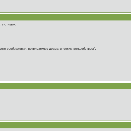
ть стишок.
ашего воображения, потрясаемые драматическим волшебством".