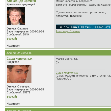
Александр Зрячкин
Можно каверзный вопросЪ?
Хранитель традиций
Если это не для Фабулы - засем на Фабул
С уважением, но ловя автора на слове,
Хранитель традиций.
Откуда: Саратов
Александр Зрячкин
Зарегистрирован: 2006-02-14
Сообщений: 2849
Вебсайт
Неактивен
2006-08-24 16:43:46
Саша Коврижных
Жалко места, да?
Редактор
СК
Саша Коврижных
"Смех, жалость и ужас суть три струны н
Пушкин А. С.
________________
Откуда: С севера.
Зарегистрирован: 2006-08-15
Сообщений: 15171
Вебсайт
Неактивен
2006-08-24 16:44:55