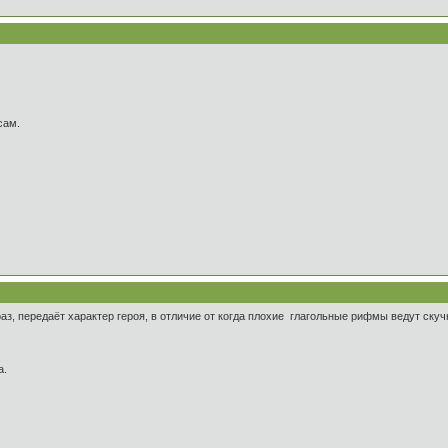
сам.
раз, передаёт характер героя, в отличие от когда плохие глагольные рифмы ведут ску
а.