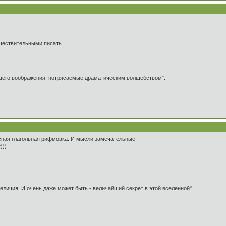
ществительными писать.
ашего воображения, потрясаемые драматическим волшебством".
ссная глагольная рифмовка. И мысли замечательные.
)))
 величия. И очень даже может быть - величайший секрет в этой вселенной"