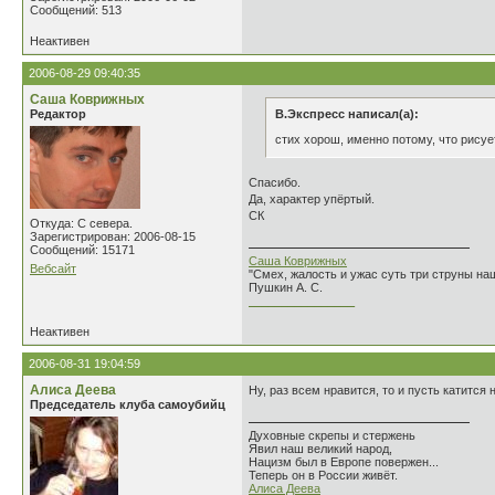
Сообщений: 513
Неактивен
2006-08-29 09:40:35
Саша Коврижных
Редактор
В.Экспресс написал(а):
стих хорош, именно потому, что рисуе
Спасибо.
Да, характер упёртый.
СК
Откуда: С севера.
Зарегистрирован: 2006-08-15
Сообщений: 15171
Саша Коврижных
Вебсайт
"Смех, жалость и ужас суть три струны н
Пушкин А. С.
________________
Неактивен
2006-08-31 19:04:59
Алиса Деева
Ну, раз всем нравится, то и пусть катится н
Председатель клуба самоубийц
Духовные скрепы и стержень
Явил наш великий народ,
Нацизм был в Европе повержен...
Теперь он в России живёт.
Алиса Деева