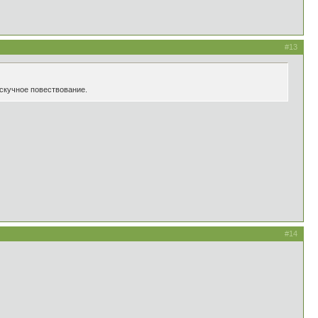
#13
 скучное повествование.
#14