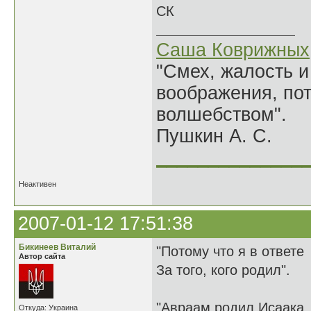
СК
Саша Коврижных
"Смех, жалость и
воображения, по
волшебством".
Пушкин А. С.
______________
Неактивен
2007-01-12 17:51:38
Бикинеев Виталий
"Потому что я в ответе
Автор сайта
За того, кого родил".
"Авраам родил Исаака. 
Откуда: Украина