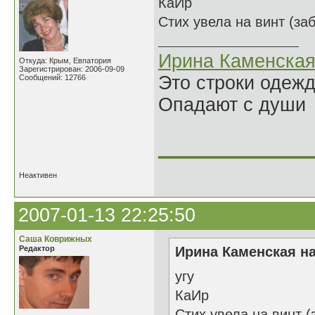
КаИр
Стих увела на винт (за
Ирина Каменска
Откуда: Крым, Евпатория
Зарегистрирован: 2006-09-09
Это строки одеж
Сообщений: 12766
Опадают с души
______________
Неактивен
2007-01-13 22:25:50
Саша Коврижных
Редактор
Ирина Каменская на
угу
КаИр
Стих увела на винт (