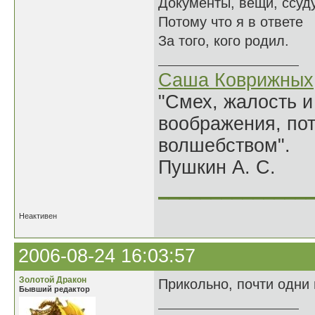
Документы, вещи, ссуду
Потому что я в ответе
За того, кого родил.
Саша Коврижных
"Смех, жалость и
воображения, по
волшебством".
Пушкин А. С.
______________
Неактивен
2006-08-24 16:03:57
Золотой Дракон
Прикольно, почти одни 
Бывший редактор