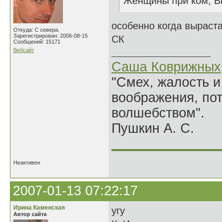
Женщины при ком, В
особенно когда выраста
Откуда: С севера.
Зарегистрирован: 2006-08-15
СК
Сообщений: 15171
Вебсайт
Саша Коврижных
"Смех, жалость и
воображения, по
волшебством".
Пушкин А. С.
______________
Неактивен
2007-01-13 07:22:17
Ирина Каменская
угу
Автор сайта