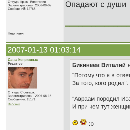
Откуда: Крым, Евпатория
Опадают с души
Зарегистрирован: 2006-09-09
Сообщений: 12766
______________
Неактивен
2007-01-13 01:03:14
Саша Коврижных
Редактор
Бикинеев Виталий н
"Потому что я в отве
За того, кого родил".
Откуда: С севера.
Зарегистрирован: 2006-08-15
"Авраам породил Иса
Сообщений: 15171
Вебсайт
И при чем тут женщ
:o