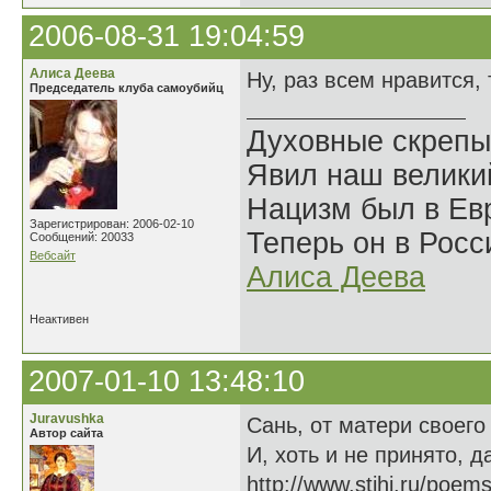
2006-08-31 19:04:59
Алиса Деева
Ну, раз всем нравится, 
Председатель клуба самоубийц
Духовные скрепы
Явил наш велики
Нацизм был в Евр
Зарегистрирован: 2006-02-10
Теперь он в Росс
Сообщений: 20033
Вебсайт
Алиса Деева
Неактивен
2007-01-10 13:48:10
Juravushka
Сань, от матери своего
Автор сайта
И, хоть и не принято, 
http://www.stihi.ru/poem