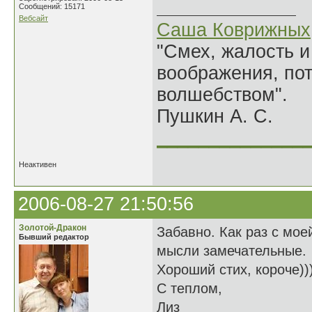
Сообщений: 15171
Вебсайт
Саша Коврижных
"Смех, жалость и
воображения, по
волшебством".
Пушкин А. С.
______________
Неактивен
2006-08-27 21:50:56
Золотой-Дракон
Забавно. Как раз с мое
Бывший редактор
мысли замечательные.
Хороший стих, короче)))
С теплом,
Лиз