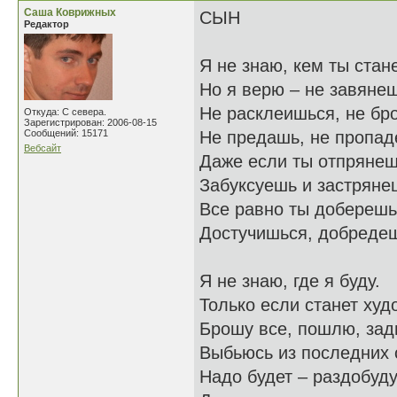
Саша Коврижных
СЫН
Редактор
Я не знаю, кем ты стан
Но я верю – не завянеш
Не расклеишься, не бр
Откуда: С севера.
Зарегистрирован: 2006-08-15
Сообщений: 15171
Не предашь, не пропад
Вебсайт
Даже если ты отпрянеш
Забуксуешь и застряне
Все равно ты доберешь
Достучишься, добреде
Я не знаю, где я буду.
Только если станет худ
Брошу все, пошлю, зад
Выбьюсь из последних 
Надо будет – раздобуд