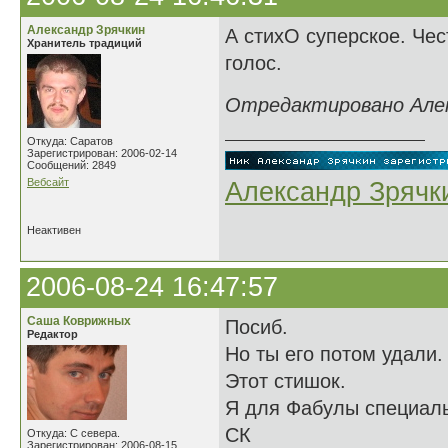
Александр Зрячкин
А стихО суперское. Чест
Хранитель традиций
голос.
Отредактировано Алекс
Откуда: Саратов
Зарегистрирован: 2006-02-14
Сообщений: 2849
Вебсайт
Александр Зрячк
Неактивен
2006-08-24 16:47:57
Саша Коврижных
Посиб.
Редактор
Но ты его потом удали.
Этот стишок.
Я для Фабулы специаль
СК
Откуда: С севера.
Зарегистрирован: 2006-08-15