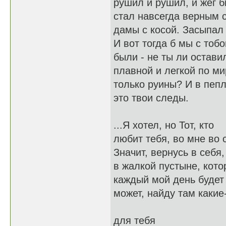
рушил и рушил, и жёг б
стал навсегда верным 
дамы с косой. Засыпал 
И вот тогда б мы с тоб
были - не ты ли остави
плавной и легкой по ми
только руины? И в пепл
это твои следы.
...Я хотел, но Тот, кто
любит тебя, во мне во 
Значит, вернусь в себя,
в жалкой пустыне, кото
каждый мой день будет
может, найду там какие
для тебя