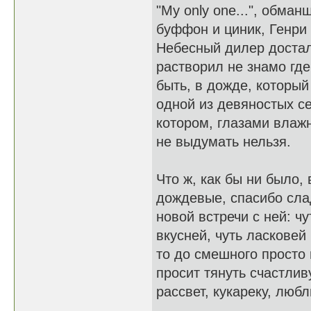
"My only one...", обма
буффон и циник, Генри
Небесный дилер достал
растворил не знамо где
быть, в дожде, который
одной из девяностых с
котором, глазами влаж
не выдумать нельзя.
Что ж, как бы ни было,
дождевые, спасибо сла
новой встречи с ней: ч
вкусней, чуть ласковей 
то до смешного просто
просит тянуть счастливу
рассвет, кукареку, любл