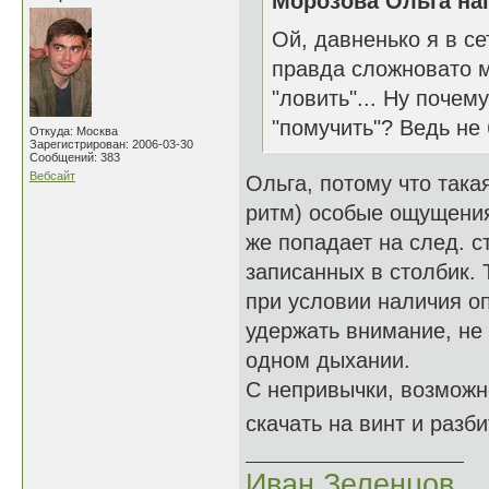
Морозова Ольга нап
Ой, давненько я в сет
правда сложновато м
"ловить"... Ну почем
"помучить"? Ведь не 
Откуда: Москва
Зарегистрирован: 2006-03-30
Сообщений: 383
Вебсайт
Ольга, потому что така
ритм) особые ощущения 
же попадает на след. ст
записанных в столбик.
при условии наличия о
удержать внимание, не 
одном дыхании.
С непривычки, возможно
скачать на винт и разб
Иван Зеленцов