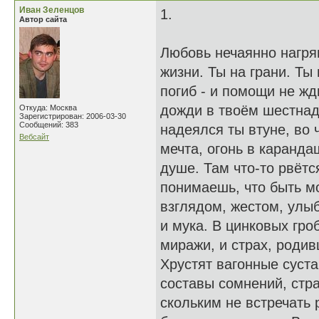
Иван Зеленцов
1.
Автор сайта
Любовь нечаянно нагрян
жизни. Ты на грани. Ты
погиб - и помощи не жд
дожди в твоём шестнад
Откуда: Москва
Зарегистрирован: 2006-03-30
Сообщений: 383
надеялся ты втуне, во 
Вебсайт
мечта, огонь в каранда
душе. Там что-то рвётся
понимаешь, что быть м
взглядом, жестом, улыб
и мука. В цинковых гро
миражи, и страх, родив
Хрустят вагонные суст
составы сомнений, стра
скольким не встречать 