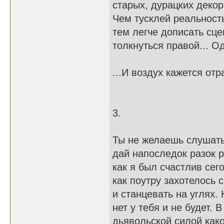
старых, дурацких декор
Чем тусклей реальность
тем легче дописать сцен
толкнуться правой... О
...И воздух кажется отр
3.
Ты не желаешь слушать
дай напоследок разок р
как я был счастлив сего
как поутру захотелось 
и станцевать на углях.
нет у тебя и не будет. 
дьявольской силой как