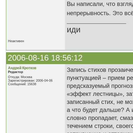
Вы написали, что взгля
непрерывность. Это вс
иди
Неактивен
2006-08-16 18:56:12
Андрей Кротков
Запись стихов прозаиче
Редактор
пунктуацией – прием р
Откуда: Москва
Зарегистрирован: 2006-04-06
Сообщений: 15638
предсказуемый прогноз
«эффект лестницы», зат
записанный стих, не м
а что будет дальше? А
словно пропадает, сма
течением строки, своег