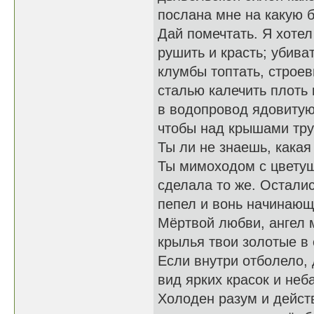
послана мне на какую 
Дай помечтать. Я хоте
рушить и красть; убива
клумбы топтать, строе
сталью калечить плоть 
в водопровод ядовитую
чтобы над крышами тру
Ты ли не знаешь, какая
Ты мимоходом с цвету
сделала то же. Осталис
пепел и вонь начинающ
Мёртвой любви, ангел 
крылья твои золотые в 
Если внутри отболело, 
вид ярких красок и неб
Холоден разум и дейст