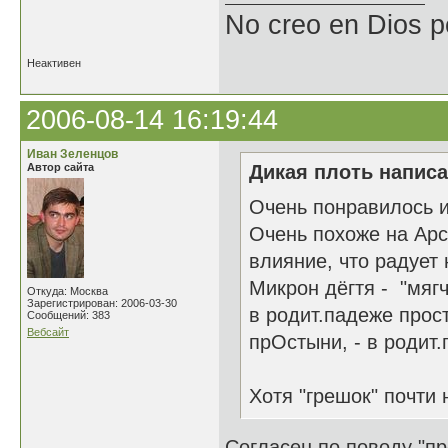
No creo en Dios p
Неактивен
2006-08-14 16:19:44
Иван Зеленцов
Автор сайта
Дикая плоть написа
Очень понравилось и
Очень похоже на Арс
влияние, что радует 
Микрон дёгтя - "мяг
Откуда: Москва
Зарегистрирован: 2006-03-30
в родит.падеже прос
Сообщений: 383
Вебсайт
прОстыни, - в родит.
Хотя "грешок" почти 
Согласен по поводу "пр