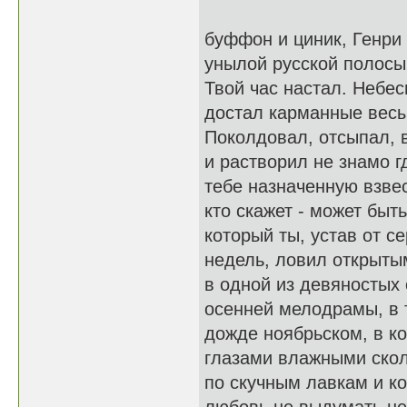
буффон и циник, Генри
унылой русской полосы
Твой час настал. Небе
достал карманные весы
Поколдовал, отсыпал, 
и растворил не знамо г
тебе назначенную взвес
кто скажет - может быть
который ты, устав от с
недель, ловил открыты
в одной из девяностых
осенней мелодрамы, в 
дожде ноябрьском, в к
глазами влажными ско
по скучным лавкам и к