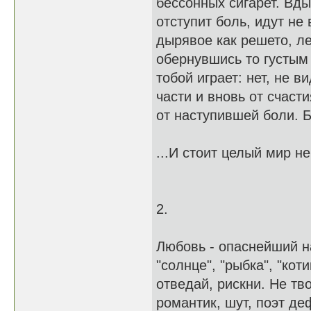
бессонных сигарет. Вды
отступит боль, идут не
дырявое как решето, ле
обернувшись то густым 
тобой играет: нет, не в
части и вновь от счаст
от наступившей боли. Б
...И стоит целый мир н
2.
Любовь - опаснейший на
"солнце", "рыбка", "кот
отведай, рискни. Не тв
романтик, шут, поэт де