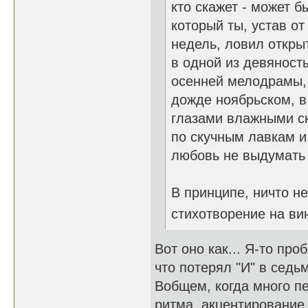
кто скажет - может б
который ты, устав от
недель, ловил откр
в одной из девяност
осенней мелодрамы,
дожде ноябрьском, в
глазами влажными с
по скучным лавкам и
любовь не выдумать 
В принципе, ничто н
стихотворение на вин
Вот оно как... Я-то про
что потерял "И" в седь
Вобщем, когда много пе
ритма, акцентирование