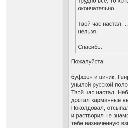
трудно все, то хот
окончательно.
Твой час настал. ...
нельзя.
Спасибо.
Пожалуйста:
буффон и циник, Ге
унылой русской поло
Твой час настал. Не
достал карманные в
Поколдовал, отсыпал
и растворил не знам
тебе назначенную взв