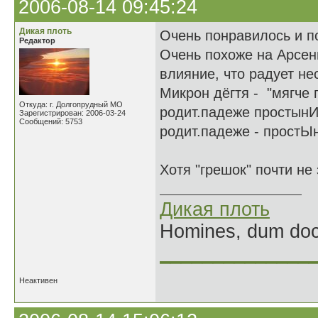
2006-08-14 09:45:24
Дикая плоть
Очень понравилось и п
Редактор
Очень похоже на Арсени
влияние, что радует нес
Микрон дёгтя - "мягче 
Откуда: г. Долгопрудный МО
родит.падеже простынИ,
Зарегистрирован: 2006-03-24
Сообщений: 5753
родит.падеже - простЫн
Хотя "грешок" почти не 
Дикая плоть
Homines, dum doce
______________
Неактивен