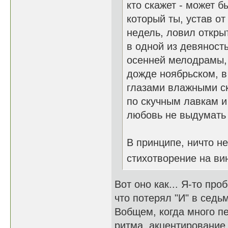
кто скажет - может б
который ты, устав от
недель, ловил откр
в одной из девяност
осенней мелодрамы,
дожде ноябрьском, в
глазами влажными с
по скучным лавкам и
любовь не выдумать 
В принципе, ничто н
стихотворение на вин
Вот оно как... Я-то про
что потерял "И" в седь
Вобщем, когда много пе
ритма, акцентирование