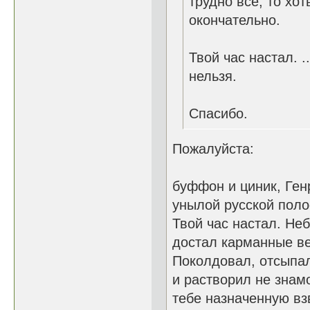
трудно все, то хот
окончательно.
Твой час настал. ...
нельзя.
Спасибо.
Пожалуйста:
буффон и циник, Ге
унылой русской поло
Твой час настал. Не
достал карманные в
Поколдовал, отсыпал
и растворил не знам
тебе назначенную взв