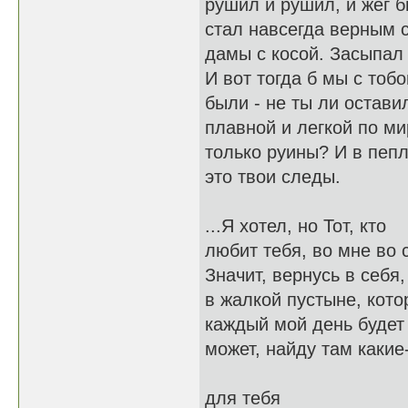
рушил и рушил, и жёг б
стал навсегда верным 
дамы с косой. Засыпал 
И вот тогда б мы с тоб
были - не ты ли остави
плавной и легкой по ми
только руины? И в пепл
это твои следы.
...Я хотел, но Тот, кто
любит тебя, во мне во 
Значит, вернусь в себя,
в жалкой пустыне, кото
каждый мой день будет
может, найду там какие
для тебя