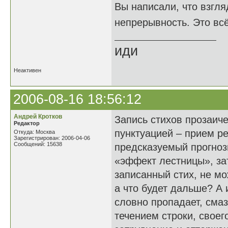
Вы написали, что взгля
непрерывность. Это вс
иди
Неактивен
2006-08-16 18:56:12
Андрей Кротков
Запись стихов прозаиче
Редактор
пунктуацией – прием р
Откуда: Москва
Зарегистрирован: 2006-04-06
Сообщений: 15638
предсказуемый прогноз
«эффект лестницы», зат
записанный стих, не м
а что будет дальше? А
словно пропадает, сма
течением строки, своег