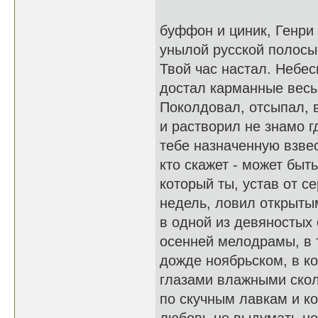
буффон и циник, Генри
унылой русской полосы
Твой час настал. Небе
достал карманные весы
Поколдовал, отсыпал, 
и растворил не знамо г
тебе назначенную взвес
кто скажет - может быть
который ты, устав от с
недель, ловил открыты
в одной из девяностых
осенней мелодрамы, в 
дожде ноябрьском, в к
глазами влажными ско
по скучным лавкам и к