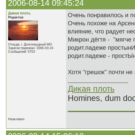
2006-08-14 09:45:24
Дикая плоть
Очень понравилось и п
Редактор
Очень похоже на Арсени
влияние, что радует нес
Микрон дёгтя - "мягче 
Откуда: г. Долгопрудный МО
родит.падеже простынИ,
Зарегистрирован: 2006-03-24
Сообщений: 5753
родит.падеже - простЫн
Хотя "грешок" почти не 
Дикая плоть
Homines, dum doce
______________
Неактивен