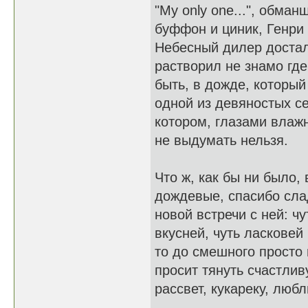
"My only one...", обма
буффон и циник, Генри
Небесный дилер достал
растворил не знамо где
быть, в дожде, который
одной из девяностых с
котором, глазами влаж
не выдумать нельзя.
Что ж, как бы ни было,
дождевые, спасибо сла
новой встречи с ней: ч
вкусней, чуть ласковей 
то до смешного просто
просит тянуть счастливу
рассвет, кукареку, любл