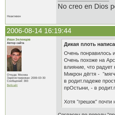
No creo en Dios p
Неактивен
2006-08-14 16:19:44
Иван Зеленцов
Автор сайта
Дикая плоть написа
Очень понравилось и
Очень похоже на Арс
влияние, что радует 
Микрон дёгтя - "мяг
Откуда: Москва
Зарегистрирован: 2006-03-30
в родит.падеже прос
Сообщений: 383
Вебсайт
прОстыни, - в родит.
Хотя "грешок" почти 
Согласен по поводу "пр