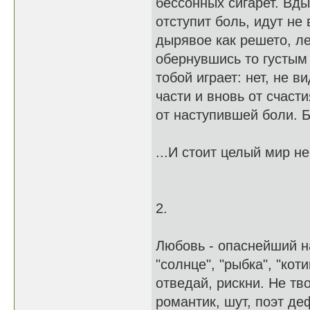
бессонных сигарет. Вды
отступит боль, идут не
дырявое как решето, ле
обернувшись то густым 
тобой играет: нет, не в
части и вновь от счаст
от наступившей боли. Б
...И стоит целый мир н
2.
Любовь - опаснейший на
"солнце", "рыбка", "кот
отведай, рискни. Не тв
романтик, шут, поэт де