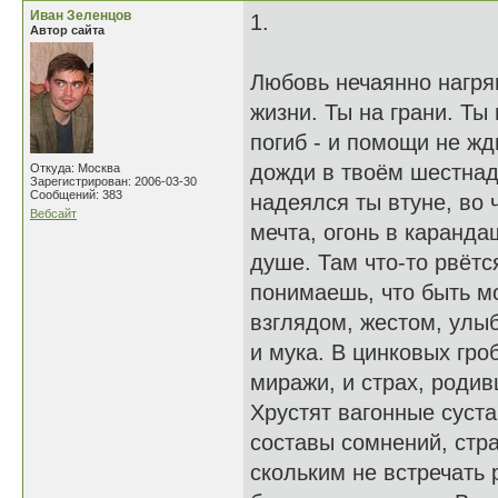
Иван Зеленцов
1.
Автор сайта
Любовь нечаянно нагрян
жизни. Ты на грани. Ты
погиб - и помощи не жд
дожди в твоём шестнад
Откуда: Москва
Зарегистрирован: 2006-03-30
Сообщений: 383
надеялся ты втуне, во 
Вебсайт
мечта, огонь в каранда
душе. Там что-то рвётся
понимаешь, что быть м
взглядом, жестом, улыб
и мука. В цинковых гро
миражи, и страх, родив
Хрустят вагонные суст
составы сомнений, стра
скольким не встречать 