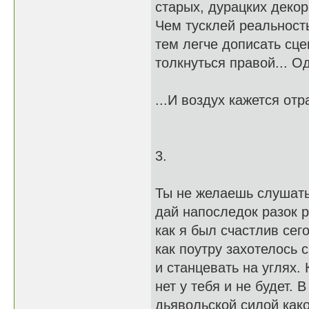
старых, дурацких декор
Чем тусклей реальность
тем легче дописать сцен
толкнуться правой... О
...И воздух кажется отр
3.
Ты не желаешь слушать
дай напоследок разок р
как я был счастлив сего
как поутру захотелось 
и станцевать на углях.
нет у тебя и не будет. 
дьявольской силой как