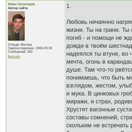
Иван Зеленцов
1.
Автор сайта
Любовь нечаянно нагрян
жизни. Ты на грани. Ты
погиб - и помощи не жд
дожди в твоём шестнад
Откуда: Москва
Зарегистрирован: 2006-03-30
Сообщений: 383
надеялся ты втуне, во 
Вебсайт
мечта, огонь в каранда
душе. Там что-то рвётся
понимаешь, что быть м
взглядом, жестом, улыб
и мука. В цинковых гро
миражи, и страх, родив
Хрустят вагонные суст
составы сомнений, стра
скольким не встречать 