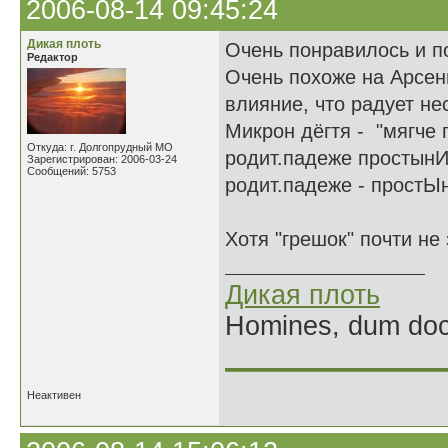
2006-08-14 09:45:24
Дикая плоть
Очень понравилось и п
Редактор
Очень похоже на Арсени
влияние, что радует нес
Микрон дёгтя - "мягче 
Откуда: г. Долгопрудный МО
родит.падеже простынИ,
Зарегистрирован: 2006-03-24
Сообщений: 5753
родит.падеже - простЫн
Хотя "грешок" почти не 
Дикая плоть
Homines, dum doce
______________
Неактивен