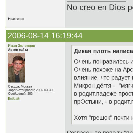
No creo en Dios p
Неактивен
2006-08-14 16:19:44
Иван Зеленцов
Автор сайта
Дикая плоть написа
Очень понравилось и
Очень похоже на Арс
влияние, что радует 
Микрон дёгтя - "мяг
Откуда: Москва
Зарегистрирован: 2006-03-30
в родит.падеже прос
Сообщений: 383
Вебсайт
прОстыни, - в родит.
Хотя "грешок" почти 
Согласен по поводу "пр