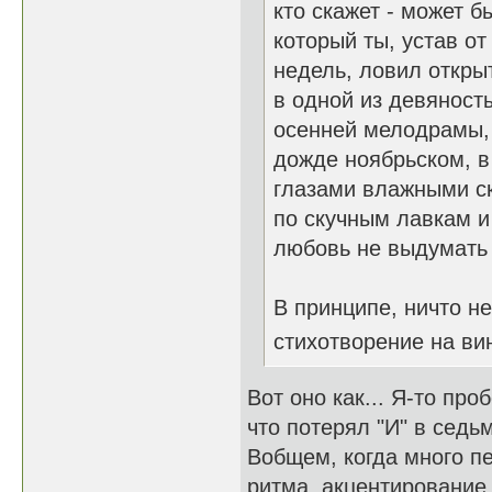
кто скажет - может б
который ты, устав от
недель, ловил откр
в одной из девяност
осенней мелодрамы,
дожде ноябрьском, в
глазами влажными с
по скучным лавкам и
любовь не выдумать 
В принципе, ничто н
стихотворение на вин
Вот оно как... Я-то про
что потерял "И" в седь
Вобщем, когда много пе
ритма, акцентирование