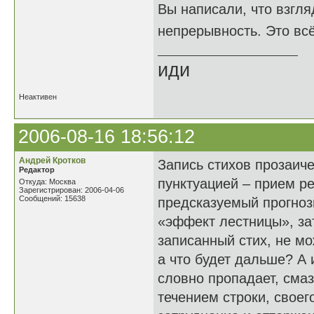
Вы написали, что взгля
непрерывность. Это вс
иди
Неактивен
2006-08-16 18:56:12
Андрей Кротков
Запись стихов прозаиче
Редактор
пунктуацией – прием р
Откуда: Москва
Зарегистрирован: 2006-04-06
Сообщений: 15638
предсказуемый прогноз
«эффект лестницы», зат
записанный стих, не м
а что будет дальше? А
словно пропадает, сма
течением строки, своег