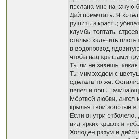
послана мне на какую 
Дай помечтать. Я хоте
рушить и красть; убива
клумбы топтать, строе
сталью калечить плоть 
в водопровод ядовитую
чтобы над крышами тру
Ты ли не знаешь, какая
Ты мимоходом с цвету
сделала то же. Осталис
пепел и вонь начинающ
Мёртвой любви, ангел 
крылья твои золотые в 
Если внутри отболело, 
вид ярких красок и неб
Холоден разум и дейст