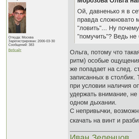
Морозова Ольга нап
Ой, давненько я в сет
правда сложновато м
"ловить"... Ну почем
"помучить"? Ведь не 
Откуда: Москва
Зарегистрирован: 2006-03-30
Сообщений: 383
Вебсайт
Ольга, потому что така
ритм) особые ощущения 
же попадает на след. ст
записанных в столбик.
при условии наличия о
удержать внимание, не 
одном дыхании.
С непривычки, возможно
скачать на винт и разб
Иван Зеленцов