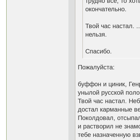
трудно все, то хот
окончательно.
Твой час настал. ...
нельзя.
Спасибо.
Пожалуйста:
буффон и циник, Ге
унылой русской поло
Твой час настал. Не
достал карманные в
Поколдовал, отсыпал
и растворил не знам
тебе назначенную взв