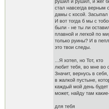
рушил и рушил, и жёг б
стал навсегда верным 
дамы с косой. Засыпал 
И вот тогда б мы с тоб
были - не ты ли остави
плавной и легкой по ми
только руины? И в пепл
это твои следы.
...Я хотел, но Тот, кто
любит тебя, во мне во 
Значит, вернусь в себя,
в жалкой пустыне, кото
каждый мой день будет
может, найду там какие
для тебя