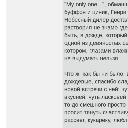
"My only one...", обма
буффон и циник, Генри
Небесный дилер достал
растворил не знамо где
быть, в дожде, который
одной из девяностых с
котором, глазами влаж
не выдумать нельзя.
Что ж, как бы ни было,
дождевые, спасибо сла
новой встречи с ней: ч
вкусней, чуть ласковей 
то до смешного просто
просит тянуть счастливу
рассвет, кукареку, любл