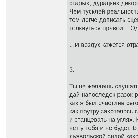
старых, дурацких декор
Чем тусклей реальность
тем легче дописать сцен
толкнуться правой... О
...И воздух кажется отр
3.
Ты не желаешь слушать
дай напоследок разок р
как я был счастлив сего
как поутру захотелось 
и станцевать на углях.
нет у тебя и не будет. 
дьявольской силой как