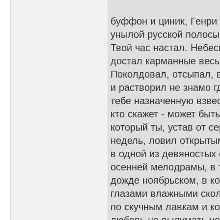
буффон и циник, Генри
унылой русской полосы
Твой час настал. Небе
достал карманные весы
Поколдовал, отсыпал, 
и растворил не знамо г
тебе назначенную взвес
кто скажет - может быть
который ты, устав от с
недель, ловил открыты
в одной из девяностых
осенней мелодрамы, в 
дожде ноябрьском, в к
глазами влажными ско
по скучным лавкам и к