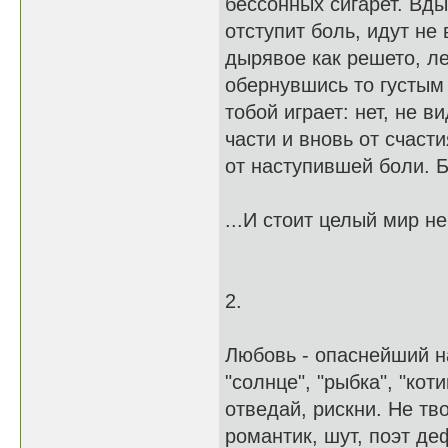
бессонных сигарет. Вды
отступит боль, идут не
дырявое как решето, ле
обернувшись то густым 
тобой играет: нет, не в
части и вновь от счаст
от наступившей боли. Б
...И стоит целый мир н
2.
Любовь - опаснейший на
"солнце", "рыбка", "кот
отведай, рискни. Не тв
романтик, шут, поэт де