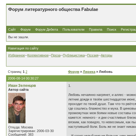
Форум литературного общества Fabulae
Сайт
Форум
Форум Дебюта
Пользователи
Правила
Поиск
Регистра
Вы не зашли.
Навигация по сайту
Избранное
--
Коллективное
--
Проза
--
Публицистика
--
Поэзия
--
Авторы
Страниц:
1
2
Форум
»
Лирика
» Любовь
2006-08-14 00:30:27
Иван Зеленцов
1.
Автор сайта
Любовь нечаянно нагрянет, и аллес - можно
летние дожди в твоём шестнадцатом июне, 
проходит по твоей душе. Там что-то рвётся
где сошлись блаженство и мука. В цинковы
промежутках меж боями новые составы сомн
кажется: немного - и дни счастливые близк
вязким, как повидло, то невесомым, как пы
наступившей боли. Боль же не знает никаки
Откуда: Москва
Зарегистрирован: 2006-03-30
Сообщений: 383
...И стоит целый мир не больше, чем легки