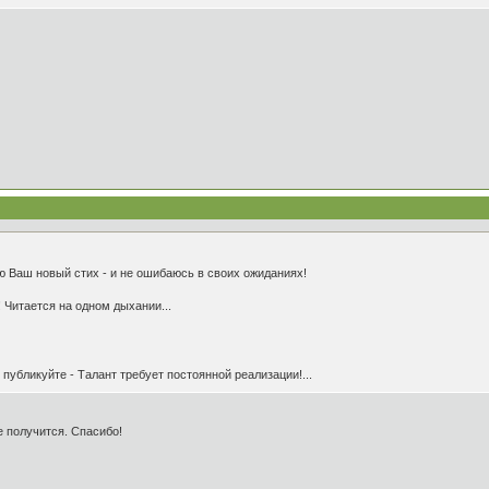
ю Ваш новый стих - и не ошибаюсь в своих ожиданиях!
! Читается на одном дыхании...
 публикуйте - Талант требует постоянной реализации!...
 получится. Спасибо!