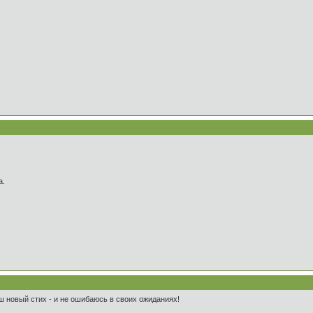
а.
ш новый стих - и не ошибаюсь в своих ожиданиях!