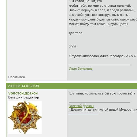
...Я хотел, но Тот, кто
любит тебя, во мне во стократ сильней.
Значит, вернусь в себя, и среди развалин,
в жалкой пустыне, которую выжгла ты,
каждый мой день будет мыслью одной разб
может, найду там какие-нибудь цветы
для тебя
2006
Отредактировано Иван Зеленцов (2009-07-
Иван Зеленцов
Неактивен
2006-08-14 01:27:39
Золотой Дракон
Крутизна, но хотелось бы всю прочесть)))
Бывший редактор
Золотой Дракон
«Дракон питается чистой водой Мудрости 
________________