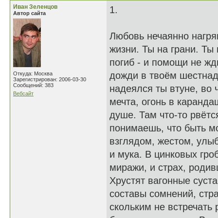
Иван Зеленцов
1.
Автор сайта
Любовь нечаянно нагрян
жизни. Ты на грани. Ты
погиб - и помощи не жд
дожди в твоём шестнад
Откуда: Москва
Зарегистрирован: 2006-03-30
Сообщений: 383
надеялся ты втуне, во 
Вебсайт
мечта, огонь в каранда
душе. Там что-то рвётся
понимаешь, что быть м
взглядом, жестом, улыб
и мука. В цинковых гро
миражи, и страх, родив
Хрустят вагонные суст
составы сомнений, стра
скольким не встречать 