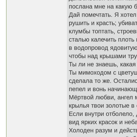
послана мне на какую 
Дай помечтать. Я хоте
рушить и красть; убива
клумбы топтать, строе
сталью калечить плоть 
в водопровод ядовитую
чтобы над крышами тру
Ты ли не знаешь, какая
Ты мимоходом с цвету
сделала то же. Осталис
пепел и вонь начинающ
Мёртвой любви, ангел 
крылья твои золотые в 
Если внутри отболело, 
вид ярких красок и неб
Холоден разум и дейст