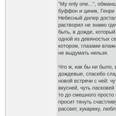
"My only one...", обма
буффон и циник, Генри
Небесный дилер достал
растворил не знамо где
быть, в дожде, который
одной из девяностых с
котором, глазами влаж
не выдумать нельзя.
Что ж, как бы ни было,
дождевые, спасибо сла
новой встречи с ней: ч
вкусней, чуть ласковей 
то до смешного просто
просит тянуть счастливу
рассвет, кукареку, любл