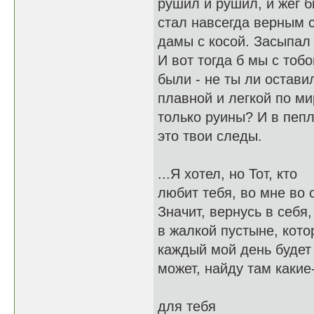
рушил и рушил, и жёг б
стал навсегда верным 
дамы с косой. Засыпал 
И вот тогда б мы с тоб
были - не ты ли остави
плавной и легкой по ми
только руины? И в пепл
это твои следы.
...Я хотел, но Тот, кто
любит тебя, во мне во 
Значит, вернусь в себя,
в жалкой пустыне, кото
каждый мой день будет
может, найду там какие
для тебя