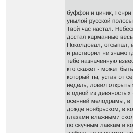
буффон и циник, Генри
унылой русской полосы
Твой час настал. Небе
достал карманные весы
Поколдовал, отсыпал, 
и растворил не знамо г
тебе назначенную взвес
кто скажет - может быть
который ты, устав от с
недель, ловил открыты
в одной из девяностых
осенней мелодрамы, в 
дожде ноябрьском, в к
глазами влажными ско
по скучным лавкам и к