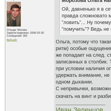
Морозова Ольга нап
Ой, давненько я в сет
правда сложновато м
"ловить"... Ну почем
"помучить"? Ведь не 
Откуда: Москва
Зарегистрирован: 2006-03-30
Сообщений: 383
Вебсайт
Ольга, потому что така
ритм) особые ощущения 
же попадает на след. ст
записанных в столбик.
при условии наличия о
удержать внимание, не 
одном дыхании.
С непривычки, возможно
скачать на винт и разб
Иван Зеленцов