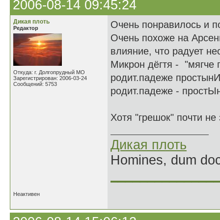
2006-08-14 09:45:24
Дикая плоть
Очень понравилось и п
Редактор
Очень похоже на Арсени
влияние, что радует нес
Микрон дёгтя - "мягче 
Откуда: г. Долгопрудный МО
родит.падеже простынИ,
Зарегистрирован: 2006-03-24
Сообщений: 5753
родит.падеже - простЫн
Хотя "грешок" почти не 
Дикая плоть
Homines, dum doce
______________
Неактивен