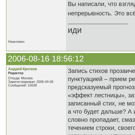
Вы написали, что взгля
непрерывность. Это вс
иди
Неактивен
2006-08-16 18:56:12
Андрей Кротков
Запись стихов прозаиче
Редактор
пунктуацией – прием р
Откуда: Москва
Зарегистрирован: 2006-04-06
Сообщений: 15638
предсказуемый прогноз
«эффект лестницы», зат
записанный стих, не м
а что будет дальше? А
словно пропадает, сма
течением строки, своег