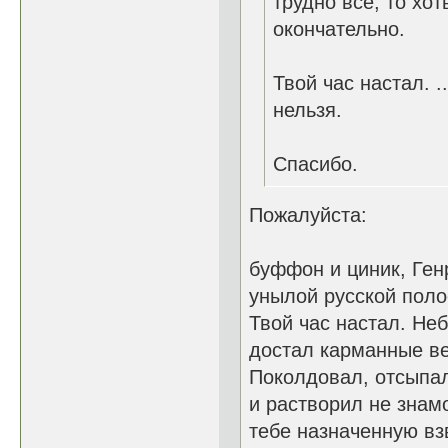
трудно все, то хот
окончательно.
Твой час настал. ...
нельзя.
Спасибо.
Пожалуйста:
буффон и циник, Ге
унылой русской поло
Твой час настал. Не
достал карманные в
Поколдовал, отсыпал
и растворил не знам
тебе назначенную взв