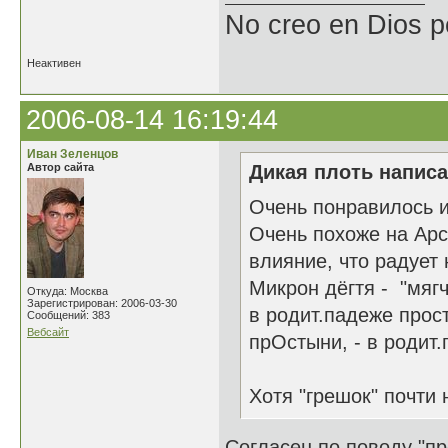
No creo en Dios p
Неактивен
2006-08-14 16:19:44
Иван Зеленцов
Автор сайта
Дикая плоть написа
Очень понравилось и
Очень похоже на Арс
влияние, что радует 
Микрон дёгтя - "мяг
Откуда: Москва
Зарегистрирован: 2006-03-30
в родит.падеже прос
Сообщений: 383
Вебсайт
прОстыни, - в родит.
Хотя "грешок" почти 
Согласен по поводу "пр