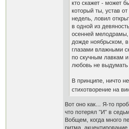
кто скажет - может б
который ты, устав от
недель, ловил откр
в одной из девяност
осенней мелодрамы,
дожде ноябрьском, в
глазами влажными с
по скучным лавкам и
любовь не выдумать 
В принципе, ничто н
стихотворение на вин
Вот оно как... Я-то про
что потерял "И" в седь
Вобщем, когда много пе
ритма, акцентирование