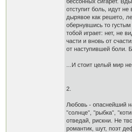
бессонных сигарет. Вды
отступит боль, идут не
дырявое как решето, ле
обернувшись то густым 
тобой играет: нет, не в
части и вновь от счаст
от наступившей боли. Б
...И стоит целый мир н
2.
Любовь - опаснейший на
"солнце", "рыбка", "кот
отведай, рискни. Не тв
романтик, шут, поэт де