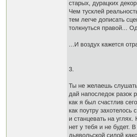
старых, дурацких декор
Чем тусклей реальность
тем легче дописать сцен
толкнуться правой... О
...И воздух кажется отр
3.
Ты не желаешь слушать
дай напоследок разок р
как я был счастлив сего
как поутру захотелось 
и станцевать на углях.
нет у тебя и не будет. 
дьявольской силой как