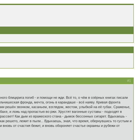
#1
ного блицкрига погиб - и помощи не жди. Всё то, о чём в озёрных книгах писали
альчишеская фронда, мечта, огонь в карандаше - всё наяву. Кривая фронта
ании решён звонком, касаньем, взглядом, жестом, улыбкой на её губах. Сраженье,
бахе, и ложь над пропастью во ржи. Хрустят вагонные суставы - подходят в
рассвет! Как дым из вражеского стана - дымок бессонных сигарет. Вдыхаешь -
 как решето, лежит в пыли... Вдыхаешь, зная, что время, обернувшись то густым и
 и вновь от счастия бежит, и вновь обороняет счастье окраины и рубежи от