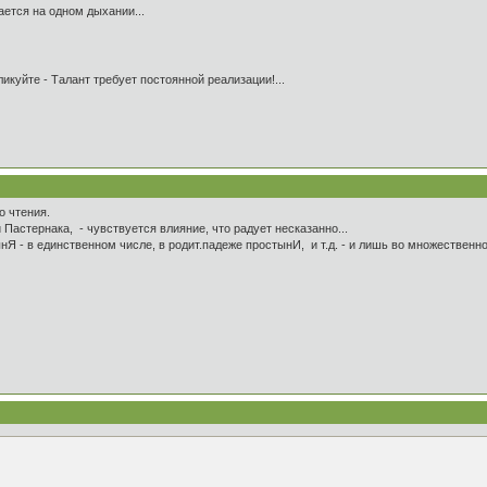
ается на одном дыхании...
икуйте - Талант требует постоянной реализации!...
о чтения.
Пастернака, - чувствуется влияние, что радует несказанно...
Я - в единственном числе, в родит.падеже простынИ, и т.д. - и лишь во множественно