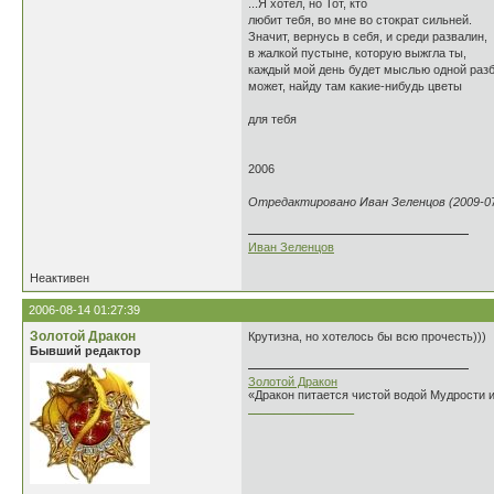
...Я хотел, но Тот, кто
любит тебя, во мне во стократ сильней.
Значит, вернусь в себя, и среди развалин,
в жалкой пустыне, которую выжгла ты,
каждый мой день будет мыслью одной разб
может, найду там какие-нибудь цветы
для тебя
2006
Отредактировано Иван Зеленцов (2009-07-
Иван Зеленцов
Неактивен
2006-08-14 01:27:39
Золотой Дракон
Крутизна, но хотелось бы всю прочесть)))
Бывший редактор
Золотой Дракон
«Дракон питается чистой водой Мудрости 
________________