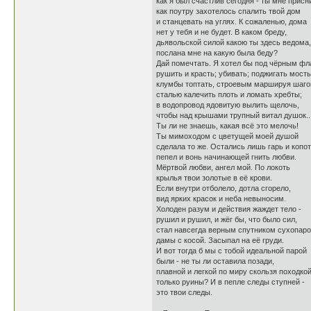
как я был счастлив сегодня - ты мне присни
как поутру захотелось спалить твой дом
и станцевать на углях. К сожаленью, дома
нет у тебя и не будет. В каком бреду,
дьявольской силой какою ты здесь ведома,
послана мне на какую была беду?
Дай помечтать. Я хотел бы под чёрным фл
рушить и красть; убивать; поджигать мосты
клумбы топтать, строевым маршируя шаго
сталью калечить плоть и ломать хребты;
в водопровод ядовитую вылить щелочь,
чтобы над крышами трупный витал душок..
Ты ли не знаешь, какая всё это мелочь!
Ты мимоходом с цветущей моей душой
сделала то же. Остались лишь гарь и копот
пепел и вонь начинающей гнить любви.
Мёртвой любви, ангел мой. По локоть
крылья твои золотые в её крови.
Если внутри отболело, дотла сгорело,
вид ярких красок и неба невыносим.
Холоден разум и действия жаждет тело -
рушил и рушил, и жёг бы, что было сил,
стал навсегда верным спутником сухопар
дамы с косой. Засыпал на её груди.
И вот тогда б мы с тобой идеальной парой
были - не ты ли оставила позади,
плавной и легкой по миру скользя походкой
только руины? И в пепле следы ступней -
это твои следы.