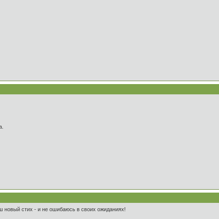
а.
ш новый стих - и не ошибаюсь в своих ожиданиях!