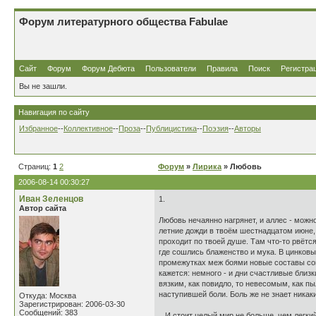
Форум литературного общества Fabulae
Сайт
Форум
Форум Дебюта
Пользователи
Правила
Поиск
Регистра
Вы не зашли.
Навигация по сайту
Избранное
--
Коллективное
--
Проза
--
Публицистика
--
Поэзия
--
Авторы
Страниц:
1
2
Форум
»
Лирика
» Любовь
2006-08-14 00:30:27
Иван Зеленцов
1.
Автор сайта
Любовь нечаянно нагрянет, и аллес - можно
летние дожди в твоём шестнадцатом июне, 
проходит по твоей душе. Там что-то рвётся
где сошлись блаженство и мука. В цинковы
промежутках меж боями новые составы сомн
кажется: немного - и дни счастливые близк
вязким, как повидло, то невесомым, как пы
наступившей боли. Боль же не знает никаки
Откуда: Москва
Зарегистрирован: 2006-03-30
Сообщений: 383
...И стоит целый мир не больше, чем легки