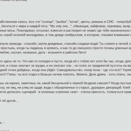
йственная смесь: все эти "солнце", "рыбка", "котик", цветы, романы в СМС - попробуй
 беситься с жира и каждой петь: "My only one...", обманщик, кайфожор, транжира, жуи
ые весы. Поколдовал, отсыпал, взвесил и растворил не знамо где тебе назначенную вз
ых серий осенней мелодрамы, в том дожде ноябрьском, в котором, глазами влажными 
кнуло провода - спасибо, капли дождевые, спасибо сладкая вода! Ты словно в легкой 
 простынь, когда ты падаешь в кровать, и как-то до смешного просто поэмы длинные к
 люблю, скучал, названье, дата - возьмите в райское Лито!
то здесь не то. Что как-то холодно и пусто, когда её с тобою нет хотя бы час, когда, д
о, и страх хватает за грудки, и не хватает зла... но голос из тридевятой пустоты на 
дней точки дойдёшь, когда она уйдёт. Самодовольство, гонор позы - где это всё? Теря
го? Глянь: ты всё отдал и больше нечем платить. Финита. Дело дрянь - хоть плачь, з
шь на карниз, заметишь ли, какой бесцельной и чёрной бездною сквозит? Когда пустым
ску, ни лиц, ни улиц не щадя, вода с обшарпанных и старых, дурацких декораций. Кле
егче дописать сценарий - в колонках утренних газет - слегка присесть, толкнуться прав
т её духов...
ь -