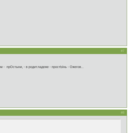
#7
м - прОстыни, - в родит.падеже - простЫнь - Ожегов...
#8