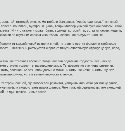
, испытай, отведай, рискни. Не твой ли был девиз: "живём единожды", отпетый
р, повеса, бонвиван, буффон и циник, Генри Миллер унылой русской полосы. Твой
весь. И - кто скажет - может быть, в дожде, который ты, устав от серых недель,
скользя по скучным лавкам и конторам, любовь не выдумать нельзя.
эйфории от каждой новой встречи с ней: чуть ярче светят фонари и твой кофе
ропать - вся жизнь рифмуется и просит тянуть счастливую строку: целую, небо,
опустим, не отвечает абонент. Когда, послав подальше гордость, весь вечер
время утоляет голод - ты на вершине мира. Ты подсел, но это лишь цветочки,
я нить, осознаёшь: без новой дозы не можешь жить. Не хочешь жить. Ну, что,
аламывая ручки, хоть в вечной верности клянись.
 театром, сценой, где побросали реквизит, увидишь мир: откинув маску, ушла,
й уже потёк, и скоро станет видна фанера. Чем тусклей реальность, тем смешней
ой... Один шажок - и был таков.