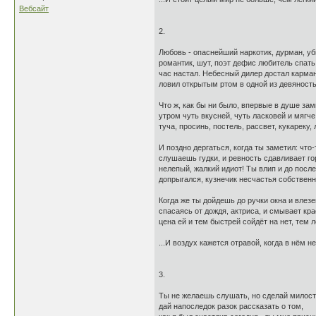
Вебсайт
2.
Любовь - опаснейший наркотик, дурман, уби
романтик, шут, поэт дефис любитель спать,
час настал. Небесный дилер достал карманн
ловил открытым ртом в одной из девяност
Что ж, как бы ни было, впервые в душе зам
утром чуть вкусней, чуть ласковей и мягче
туча, просинь, постель, рассвет, кукареку,
И поздно дергаться, когда ты заметил: что-
слушаешь гудки, и ревность сдавливает горл
нелепый, жалкий идиот! Ты влип и до после
допрыгался, кузнечик несчастья собственно
Когда же ты дойдешь до ручки окна и влезе
спасаясь от дождя, актриса, и смывает кра
цена ей и тем быстрей сойдёт на нет, тем л
...И воздух кажется отравой, когда в нём не
3.
Ты не желаешь слушать, но сделай милост
дай напоследок разок рассказать о том,