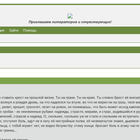
Приглашаем литераторов и сочувствующих!
ция
Зайти
Помощь
 ставить крест на прошлой жизни. Ты на грани. Ты на краю. Ты словно Брест её внезап
волнуя и рождая дрожь, на что надеялся ты втуне, во что не верил ни на грош, твоя м
, режет, крошит, грохочет, лезет на рожон, но понимаешь, что быть может исход камп
х гробах - их неизменные рубаки: надежды, страсти, миражи, и страх, родившийся в ру
ений, страхов и надежд. О, скольких, скольких уж не стало и скольким не встречать 
и, отступит боль, идут не в ногу её нестройные полки, её низвергнутое знамя, дырявое
льца, с тобой играет: нет, не видно безумству этому конца: бросает боль в атаку части
х границ...
й взмах её ресниц.