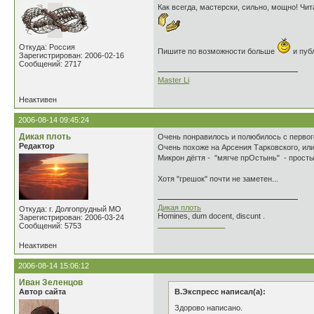
Как всегда, мастерски, сильно, мощно! Чит
Откуда: Россия
Пишите по возможности больше
и публ
Зарегистрирован: 2006-02-16
Сообщений: 2717
Master Li
Неактивен
2006-08-14 09:45:24
Дикая плоть
Очень понравилось и полюбилось с первог
Редактор
Очень похоже на Арсения Тарковского, или 
Микрон дёгтя - "мягче прОстынь" - простын
Хотя "грешок" почти не заметен...
Дикая плоть
Откуда: г. Долгопрудный МО
Homines, dum docent, discunt .
Зарегистрирован: 2006-03-24
________________
Сообщений: 5753
Неактивен
2006-08-14 15:06:12
Иван Зеленцов
Автор сайта
В.Экспресс написал(а):
Здорово написано.