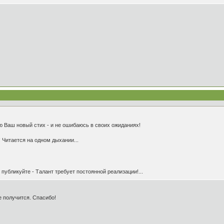
ю Ваш новый стих - и не ошибаюсь в своих ожиданиях!
! Читается на одном дыхании...
 публикуйте - Талант требует постоянной реализации!...
 получится. Спасибо!