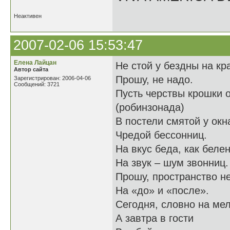
Неактивен
2007-02-06 15:53:47
Елена Лайцан
Не стой у бездны на кр
Автор сайта
Прошу, не надо.
Зарегистрирован: 2006-04-06
Сообщений: 3721
Пусть черствы крошки 
(робинзонада)
В постели смятой у окн
Чредой бессонниц.
На вкус беда, как белен
На звук – шум звонниц.
Прошу, пространство н
На «до» и «после».
Сегодня, словно на мел
А завтра в гости