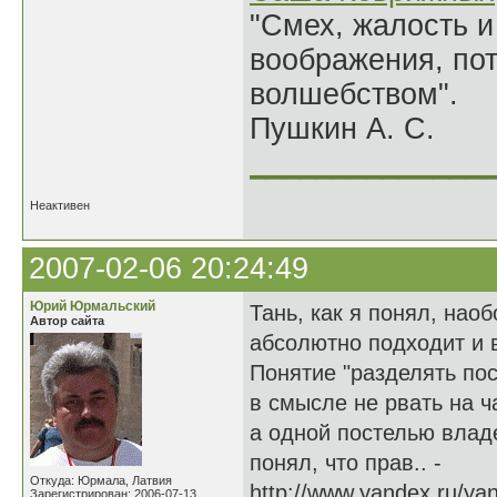
"Смех, жалость и
воображения, по
волшебством".
Пушкин А. С.
______________
Неактивен
2007-02-06 20:24:49
Юрий Юрмальский
Тань, как я понял, нао
Автор сайта
абсолютно подходит и 
Понятие "разделять пос
в смысле не рвать на ч
а одной постелью владе
понял, что прав.. -
Откуда: Юрмала, Латвия
http://www.yandex.ru/ya
Зарегистрирован: 2006-07-13