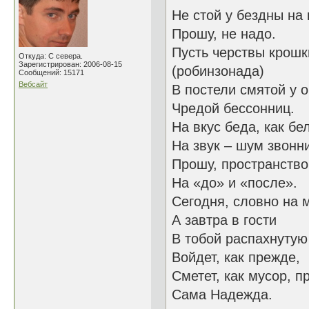
Не стой у бездны на 
Прошу, не надо.
Пусть черствы крошк
Откуда: С севера.
Зарегистрирован: 2006-08-15
(робинзонада)
Сообщений: 15171
Вебсайт
В постели смятой у 
Чредой бессонниц.
На вкус беда, как бе
На звук – шум звонн
Прошу, пространство
На «до» и «после».
Сегодня, словно на 
А завтра в гости
В тобой распахнутую
Войдет, как прежде,
Сметет, как мусор, п
Сама Надежда.