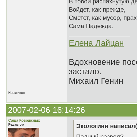
В тобой распахнутую д
Войдет, как прежде,
Сметет, как мусор, пра
Сама Надежда.
Елена Лайцан
Вдохновение посе
застало.
Михаил Генин
Неактивен
2007-02-06 16:14:26
Саша Коврижных
Редактор
Экологиня написал(
Полный развод?