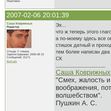
Неактивен
2007-02-06 20:01:39
Саша Коврижных
Эх...
Редактор
что ж теперь этого гла
а по-моему здесь все о
стишок датный и проход
тем более написан два
Откуда: С севера.
Зарегистрирован: 2006-08-15
Сообщений: 15171
СК
Вебсайт
Саша Коврижных
"Смех, жалость и
воображения, по
волшебством".
Пушкин А. С.
______________