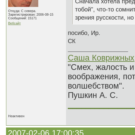
Сначала хотела пред
тобой", что-то сомни
Откуда: С севера.
Зарегистрирован: 2006-08-15
зрения русскости, но
Сообщений: 15171
Вебсайт
посибо, Ир.
СК
Саша Коврижных
"Смех, жалость и
воображения, по
волшебством".
Пушкин А. С.
______________
Неактивен
2007-02-06 17:00:35