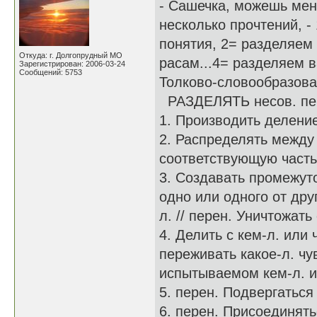
- Сашечка, можешь меня
несколько прочтений, -
понятия, 2= разделяем
Откуда: г. Долгопрудный МО
расам...4= разделяем в
Зарегистрирован: 2006-03-24
Сообщений: 5753
Толково-словообразов
РАЗДЕЛЯТЬ несов. пе
1. Производить деление
2. Распределять между 
соответствующую часть
3. Создавать промежуто
одно или одного от дру
л. // перен. Уничтожат
4. Делить с кем-л. или 
переживать какое-л. чу
испытываемом кем-л. 
5. перен. Подвергаться 
6. перен. Присоединять