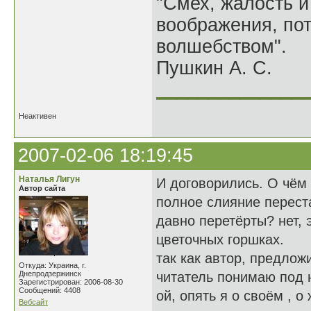
"Смех, жалость и
воображения, по
волшебством".
Пушкин А. С.
______________
Неактивен
2007-02-06 18:19:45
Наталья Лигун
И договорились. О чём 
Автор сайта
полное слияние перест
давно перетёрты? нет, 
цветочных горшках.
так как автор, предлож
Откуда: Украина, г.
Днепродзержинск
читатель понимаю под н
Зарегистрирован: 2006-08-30
Сообщений: 4408
ой, опять я о своём , о
Вебсайт