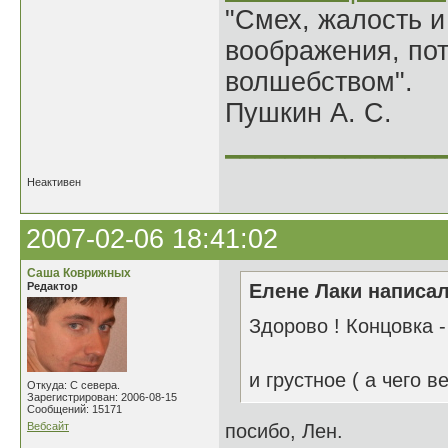
"Смех, жалость и
воображения, по
волшебством".
Пушкин А. С.
______________
Неактивен
2007-02-06 18:41:02
Саша Коврижных
Редактор
Елене Лаки написал
Здорово ! Концовка -
и грустное ( а чего в
Откуда: С севера.
Зарегистрирован: 2006-08-15
Сообщений: 15171
Вебсайт
посибо, Лен.