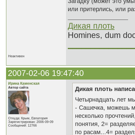
Загадку (может это умы
или притерлись, или ра
Дикая плоть
Homines, dum doce
______________
Неактивен
2007-02-06 19:47:40
Ирина Каменская
Автор сайта
Дикая плоть написа
Четырнадцать лет м
- Сашечка, можешь ме
несколько прочтений
Откуда: Крым, Евпатория
Зарегистрирован: 2006-09-09
понятия, 2= разделя
Сообщений: 12766
по расам...4= разде