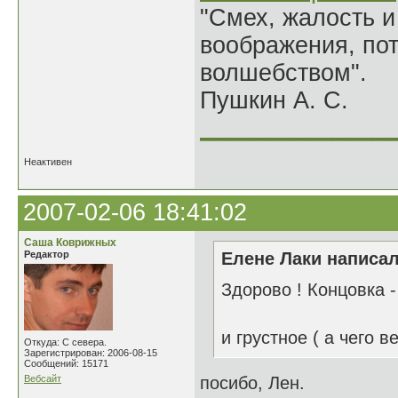
"Смех, жалость и
воображения, по
волшебством".
Пушкин А. С.
______________
Неактивен
2007-02-06 18:41:02
Саша Коврижных
Редактор
Елене Лаки написал
Здорово ! Концовка -
и грустное ( а чего в
Откуда: С севера.
Зарегистрирован: 2006-08-15
Сообщений: 15171
Вебсайт
посибо, Лен.