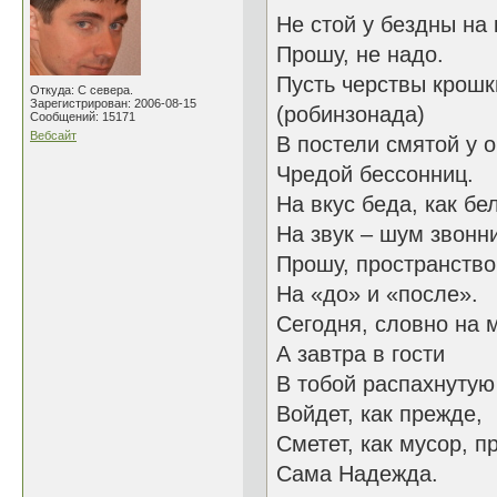
Не стой у бездны на 
Прошу, не надо.
Пусть черствы крошк
Откуда: С севера.
Зарегистрирован: 2006-08-15
(робинзонада)
Сообщений: 15171
Вебсайт
В постели смятой у 
Чредой бессонниц.
На вкус беда, как бе
На звук – шум звонн
Прошу, пространство
На «до» и «после».
Сегодня, словно на 
А завтра в гости
В тобой распахнутую
Войдет, как прежде,
Сметет, как мусор, п
Сама Надежда.