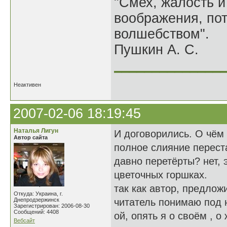
"Смех, жалость и
воображения, по
волшебством".
Пушкин А. С.
______________
Неактивен
2007-02-06 18:19:45
Наталья Лигун
И договорились. О чём 
Автор сайта
полное слияние перест
давно перетёрты? нет, 
цветочных горшках.
так как автор, предлож
Откуда: Украина, г.
Днепродзержинск
читатель понимаю под н
Зарегистрирован: 2006-08-30
Сообщений: 4408
ой, опять я о своём , о
Вебсайт