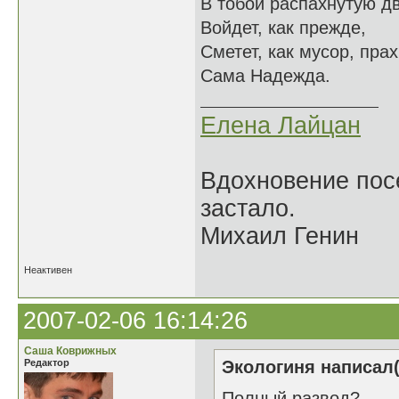
В тобой распахнутую д
Войдет, как прежде,
Сметет, как мусор, пра
Сама Надежда.
Елена Лайцан
Вдохновение посе
застало.
Михаил Генин
Неактивен
2007-02-06 16:14:26
Саша Коврижных
Редактор
Экологиня написал(
Полный развод?