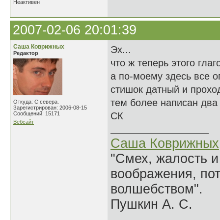
Неактивен
2007-02-06 20:01:39
Саша Коврижных
Эх...
Редактор
что ж теперь этого гла
а по-моему здесь все о
стишок датный и проход
тем более написан два
Откуда: С севера.
Зарегистрирован: 2006-08-15
Сообщений: 15171
СК
Вебсайт
Саша Коврижных
"Смех, жалость и
воображения, по
волшебством".
Пушкин А. С.
______________