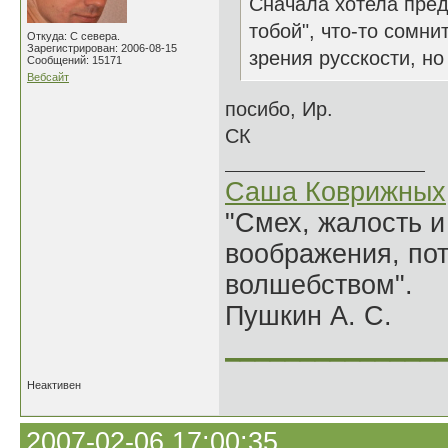
Сначала хотела пред
тобой", что-то сомни
Откуда: С севера.
Зарегистрирован: 2006-08-15
зрения русскости, но
Сообщений: 15171
Вебсайт
посибо, Ир.
СК
Саша Коврижных
"Смех, жалость и
воображения, по
волшебством".
Пушкин А. С.
______________
Неактивен
2007-02-06 17:00:35