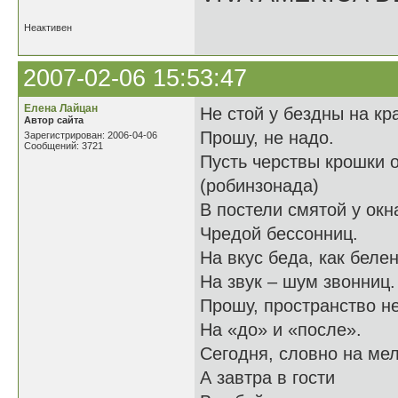
Неактивен
2007-02-06 15:53:47
Елена Лайцан
Не стой у бездны на кр
Автор сайта
Прошу, не надо.
Зарегистрирован: 2006-04-06
Сообщений: 3721
Пусть черствы крошки 
(робинзонада)
В постели смятой у окн
Чредой бессонниц.
На вкус беда, как белен
На звук – шум звонниц.
Прошу, пространство н
На «до» и «после».
Сегодня, словно на мел
А завтра в гости