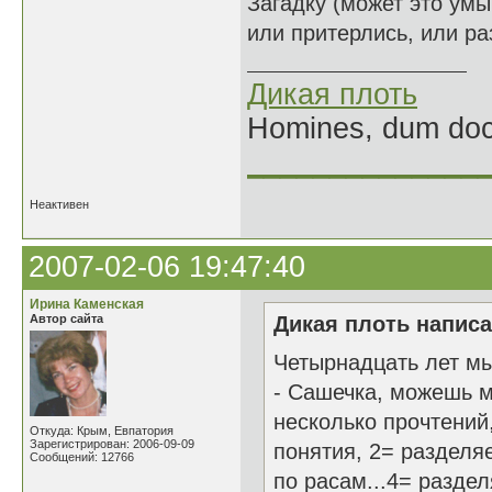
Загадку (может это умы
или притерлись, или ра
Дикая плоть
Homines, dum doce
______________
Неактивен
2007-02-06 19:47:40
Ирина Каменская
Автор сайта
Дикая плоть написа
Четырнадцать лет м
- Сашечка, можешь ме
несколько прочтений
Откуда: Крым, Евпатория
Зарегистрирован: 2006-09-09
понятия, 2= разделя
Сообщений: 12766
по расам...4= разде