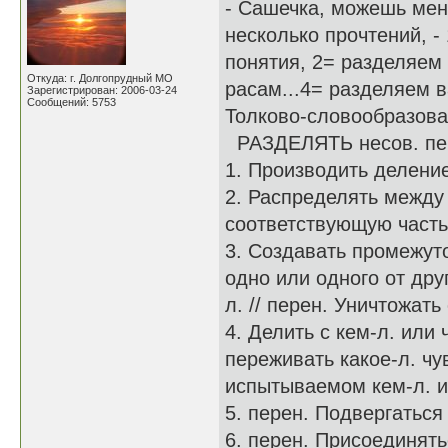
- Сашечка, можешь меня
несколько прочтений, -
понятия, 2= разделяем
Откуда: г. Долгопрудный МО
расам...4= разделяем в
Зарегистрирован: 2006-03-24
Сообщений: 5753
Толково-словообразов
РАЗДЕЛЯТЬ несов. пе
1. Производить деление
2. Распределять между 
соответствующую часть
3. Создавать промежуто
одно или одного от дру
л. // перен. Уничтожат
4. Делить с кем-л. или 
переживать какое-л. чу
испытываемом кем-л. 
5. перен. Подвергаться 
6. перен. Присоединять