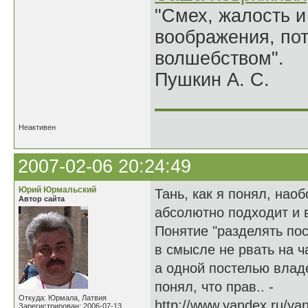
"Смех, жалость и
воображения, по
волшебством".
Пушкин А. С.
______________
Неактивен
2007-02-06 20:24:49
Юрий Юрмальский
Тань, как я понял, нао
Автор сайта
абсолютно подходит и 
Понятие "разделять пос
в смысле не рвать на ч
а одной постелью владе
понял, что прав.. -
Откуда: Юрмала, Латвия
http://www.yandex.ru/ya
Зарегистрирован: 2006-07-13