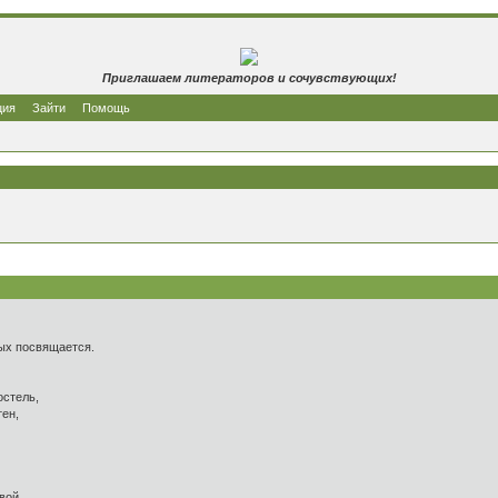
Приглашаем литераторов и сочувствующих!
ция
Зайти
Помощь
посвящается.
остель,
тен,
овой