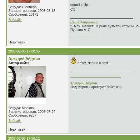
посибо, Ир.
Откуда: С севера.
СК
Зарегистрирован: 2006-08-15
Сообщений: 15171
Вебсайт
Саша Коврижных
"Смех, жалость и ужас суть три струны н
Пушкин А. С.
________________
Неактивен
2007-02-06 17:00:35
Аркадий Эйдман
Автор сайта
о том, что не о чем..
___________________________
Аркадий Эйдман
Над Миром царствует ЛЮБОВЬ!
Откуда: Москва
Зарегистрирован: 2006-07-24
Сообщений: 9237
Вебсайт
Неактивен
2007-02-06 17:56:12