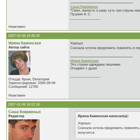
Саша Коврижных
"Смех, жалость и ужас суть три струны н
Пушкин А. С.
________________
Неактивен
2007-02-06 16:45:30
Ирина Каменская
Хорошо.
Автор сайта
Сначала хотела предложить поменять в перв
Ирина Каменская
Это строки одеждами лишними
Опадают с души
________________
Откуда: Крым, Евпатория
Зарегистрирован: 2006-09-09
Сообщений: 12766
Неактивен
2007-02-06 16:52:28
Саша Коврижных
Редактор
Ирина Каменская написал(а):
Хорошо.
Сначала хотела предложить поменять в
получится.