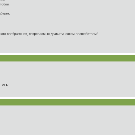
тобой.
абарит.
ашего воображения, потрясаемые драматическим волшебством".
REVER