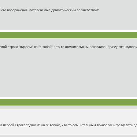
ашего воображения, потрясаемые драматическим волшебством".
ой строке "вдвоем" на "с тобой", что-то сомнительным показалось "разделять вдвоем"
 первой строке "вдвоем" на "с тобой", что-то сомнительным показалось "разделять вдв