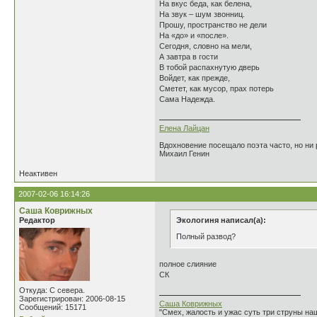
На вкус беда, как белена,
На звук – шум звонниц.
Прошу, пространство не дели
На «до» и «после».
Сегодня, словно на мели,
А завтра в гости
В тобой распахнутую дверь
Войдет, как прежде,
Сметет, как мусор, прах потерь
Сама Надежда.
Елена Лайцан
Вдохновение посещало поэта часто, но ни р
Михаил Генин
Неактивен
2007-02-06 16:14:26
Саша Коврижных
Редактор
Экологиня написал(а):
Полный развод?
полное слияние
СК
Откуда: С севера.
Зарегистрирован: 2006-08-15
Саша Коврижных
Сообщений: 15171
"Смех, жалость и ужас суть три струны н