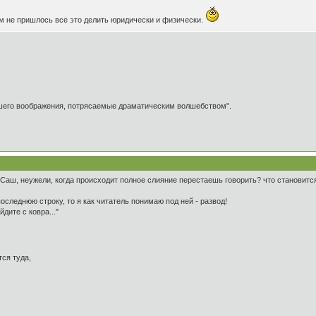
м не пришлось все это делить юридически и физически.
ашего воображения, потрясаемые драматическим волшебством".
 Саш, неужели, когда происходит полное слияние перестаешь говорить? что становится
оследнюю строку, то я как читатель понимаю под ней - развод!
йдите с ковра..."
ся туда,