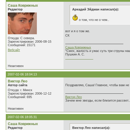
Саша Коврижных
Редактор
Аркадий Эйдман написал(а):
о том, что не о чем..
вот и я о том же.
СК
Откуда: С севера.
Зарегистрирован: 2006-08-15
Сообщений: 15171
Саша Коврижных
Вебсайт
"Смех, жалость и ужас суть три струны н
Пушкин А. С.
________________
Неактивен
2007-02-06 18:04:13
Виктор Лео
Автор сайта
Поздравляю, Саша! Главное, чтобы вам не
Откуда: г. Минск
Зарегистрирован: 2006-12-12
Сообщений: 695
Виктор Лео
Зачем мне звезды, если близится рассвет..
Неактивен
2007-02-06 18:05:31
Саша Коврижных
Редактор
Виктор Лео написал(а):