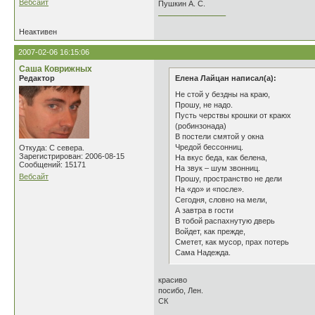
Вебсайт
Пушкин А. С.
________________
Неактивен
2007-02-06 16:15:06
Саша Коврижных
Редактор
Елена Лайцан написал(а):
Не стой у бездны на краю,
Прошу, не надо.
Пусть черствы крошки от краюх
(робинзонада)
В постели смятой у окна
Чредой бессонниц.
Откуда: С севера.
Зарегистрирован: 2006-08-15
На вкус беда, как белена,
Сообщений: 15171
На звук – шум звонниц.
Вебсайт
Прошу, пространство не дели
На «до» и «после».
Сегодня, словно на мели,
А завтра в гости
В тобой распахнутую дверь
Войдет, как прежде,
Сметет, как мусор, прах потерь
Сама Надежда.
красиво
посибо, Лен.
СК