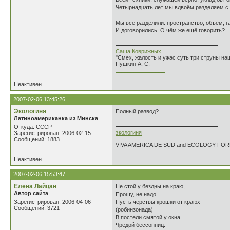
Четырнадцать лет мы вдвоём разделяем с 
Мы всё разделили: пространство, объём, г
И договорились. О чём же ещё говорить?
Саша Коврижных
"Смех, жалость и ужас суть три струны н
Пушкин А. С.
________________
Неактивен
2007-02-06 13:45:26
Экологиня
Полный развод?
Латиноамериканка из Минска
Откуда: СССР
экологиня
Зарегистрирован: 2006-02-15
Сообщений: 1883
VIVA AMERICA DE SUD and ECOLOGY FO
Неактивен
2007-02-06 15:53:47
Елена Лайцан
Не стой у бездны на краю,
Автор сайта
Прошу, не надо.
Зарегистрирован: 2006-04-06
Пусть черствы крошки от краюх
Сообщений: 3721
(робинзонада)
В постели смятой у окна
Чредой бессонниц.