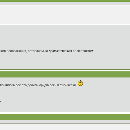
ашего воображения, потрясаемые драматическим волшебством".
 пришлось все это делить юридически и физически.
.