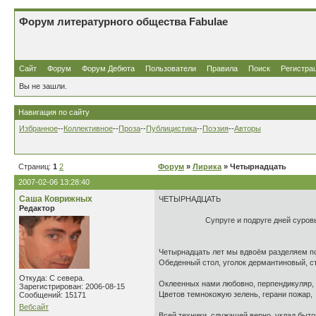
Форум литературного общества Fabulae
Сайт
Форум
Форум Дебюта
Пользователи
Правила
Поиск
Регистра
Вы не зашли.
Навигация по сайту
Избранное
--
Коллективное
--
Проза
--
Публицистика
--
Поэзия
--
Авторы
Страниц:
1
2
Форум
»
Лирика
» Четырнадцать
2007-02-06 13:28:40
Саша Коврижных
ЧЕТЫРНАДЦАТЬ
Редактор
Супруге и подруге дней суровых 
Четырнадцать лет мы вдвоём разделяем п
Обеденный стол, уголок дермантиновый, с
Откуда: С севера.
Оклеенных нами любовно, перпендикуляр,
Зарегистрирован: 2006-08-15
Цветов темнокожую зелень, герани пожар,
Сообщений: 15171
Вебсайт
Всей техники, служащей верно, уклад быт