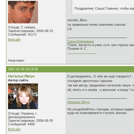
Поздравляю, Саша! Главное, чтобы ва
посибо, Вить
ты правильно понял значение глагола
Откуда: С севера.
СК
Зарегистрирован: 2006-08-15
Сообщений: 15171
Вебсайт
Саша Коврижных
"Смех, жалость и ужас суть три струны н
Пушкин А. С.
________________
Неактивен
2007-02-06 18:19:45
Наталья Лигун
И договорились. О чём же ещё говорить? -
Автор сайта
соседних цветочных горшках.
так как автор, предложил читателю такую п
ой, опять я о своём , о женском. и ваще "со
Наталья Лигун
Не уподобляйтесь глупцам, которые кидают
куда не осмеливаются ступать ангелы
Откуда: Украина, г.
Днепродзержинск
Зарегистрирован: 2006-08-30
Сообщений: 4408
Вебсайт