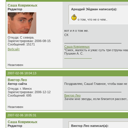
Саша Коврижных
Редактор
Аркадий Эйдман написал(а):
о том, что не о чем..
вот и я о том же.
СК
Откуда: С севера.
Зарегистрирован: 2006-08-15
Сообщений: 15171
Саша Коврижных
Вебсайт
"Смех, жалость и ужас суть три струны н
Пушкин А. С.
________________
Неактивен
2007-02-06 18:04:13
Виктор Лео
Автор сайта
Поздравляю, Саша! Главное, чтобы вам не
Откуда: г. Минск
Зарегистрирован: 2006-12-12
Сообщений: 695
Виктор Лео
Зачем мне звезды, если близится рассвет..
Неактивен
2007-02-06 18:05:31
Саша Коврижных
Редактор
Виктор Лео написал(а):