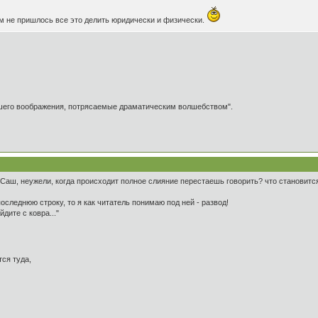
м не пришлось все это делить юридически и физически.
ашего воображения, потрясаемые драматическим волшебством".
 Саш, неужели, когда происходит полное слияние перестаешь говорить? что становится
оследнюю строку, то я как читатель понимаю под ней - развод!
йдите с ковра..."
ся туда,