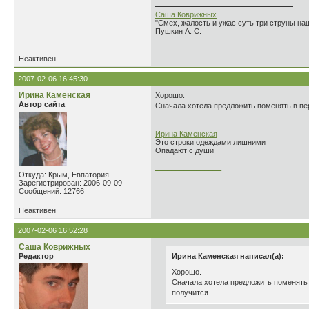
Саша Коврижных
"Смех, жалость и ужас суть три струны н
Пушкин А. С.
________________
Неактивен
2007-02-06 16:45:30
Ирина Каменская
Хорошо.
Автор сайта
Сначала хотела предложить поменять в перв
Ирина Каменская
Это строки одеждами лишними
Опадают с души
________________
Откуда: Крым, Евпатория
Зарегистрирован: 2006-09-09
Сообщений: 12766
Неактивен
2007-02-06 16:52:28
Саша Коврижных
Редактор
Ирина Каменская написал(а):
Хорошо.
Сначала хотела предложить поменять в
получится.