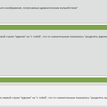
ашего воображения, потрясаемые драматическим волшебством".
ой строке "вдвоем" на "с тобой", что-то сомнительным показалось "разделять вдвоем"
 первой строке "вдвоем" на "с тобой", что-то сомнительным показалось "разделять вдв