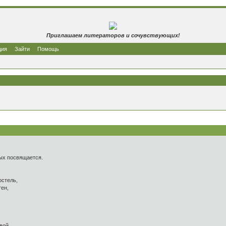
Приглашаем литераторов и сочувствующих!
ция
Зайти
Помощь
посвящается.
остель,
тен,
овой