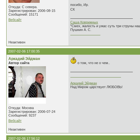
посибо, Ир.
Откуда: С севера.
СК
Зарегистрирован: 2006-08-15
Сообщений: 15171
Вебсайт
Саша Коврижных
"Смех, жалость и ужас суть три струны н
Пушкин А. С.
________________
Неактивен
2007-02-06 17:00:35
Аркадий Эйдман
Автор сайта
о том, что не о чем..
___________________________
Аркадий Эйдман
Над Миром царствует ЛЮБОВЬ!
Откуда: Москва
Зарегистрирован: 2006-07-24
Сообщений: 9237
Вебсайт
Неактивен
2007-02-06 17:56:12