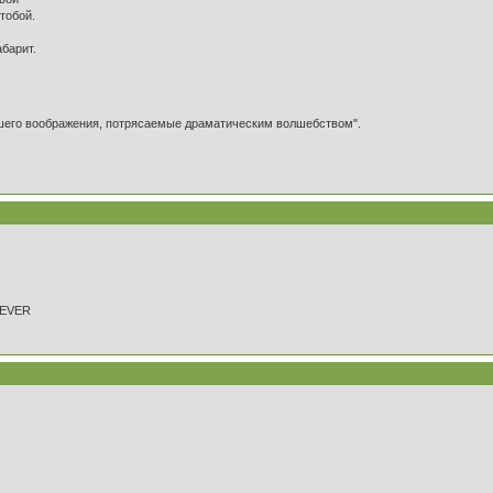
тобой.
абарит.
ашего воображения, потрясаемые драматическим волшебством".
REVER