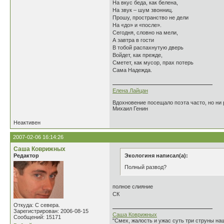
На вкус беда, как белена,
На звук – шум звонниц.
Прошу, пространство не дели
На «до» и «после».
Сегодня, словно на мели,
А завтра в гости
В тобой распахнутую дверь
Войдет, как прежде,
Сметет, как мусор, прах потерь
Сама Надежда.
Елена Лайцан
Вдохновение посещало поэта часто, но ни р
Михаил Генин
Неактивен
2007-02-06 16:14:26
Саша Коврижных
Редактор
Экологиня написал(а):
Полный развод?
полное слияние
СК
Откуда: С севера.
Зарегистрирован: 2006-08-15
Саша Коврижных
Сообщений: 15171
"Смех, жалость и ужас суть три струны н