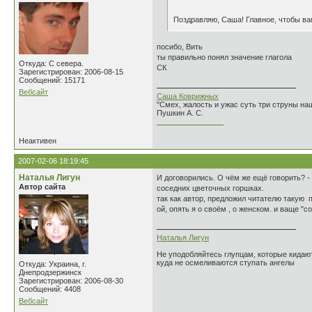
Поздравляю, Саша! Главное, чтобы ва
посибо, Вить
ты правильно понял значение глагола
Откуда: С севера.
СК
Зарегистрирован: 2006-08-15
Сообщений: 15171
Вебсайт
Саша Коврижных
"Смех, жалость и ужас суть три струны н
Пушкин А. С.
________________
Неактивен
2007-02-06 18:19:45
Наталья Лигун
И договорились. О чём же ещё говорить? -
Автор сайта
соседних цветочных горшках.
так как автор, предложил читателю такую п
ой, опять я о своём , о женском. и ваще "со
Наталья Лигун
Не уподобляйтесь глупцам, которые кидают
куда не осмеливаются ступать ангелы
Откуда: Украина, г.
Днепродзержинск
Зарегистрирован: 2006-08-30
Сообщений: 4408
Вебсайт