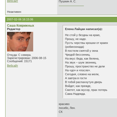
Вебсайт
Пушкин А. С.
________________
Неактивен
2007-02-06 16:15:06
Саша Коврижных
Редактор
Елена Лайцан написал(а):
Не стой у бездны на краю,
Прошу, не надо.
Пусть черствы крошки от краюх
(робинзонада)
В постели смятой у окна
Чредой бессонниц.
Откуда: С севера.
Зарегистрирован: 2006-08-15
На вкус беда, как белена,
Сообщений: 15171
На звук – шум звонниц.
Вебсайт
Прошу, пространство не дели
На «до» и «после».
Сегодня, словно на мели,
А завтра в гости
В тобой распахнутую дверь
Войдет, как прежде,
Сметет, как мусор, прах потерь
Сама Надежда.
красиво
посибо, Лен.
СК