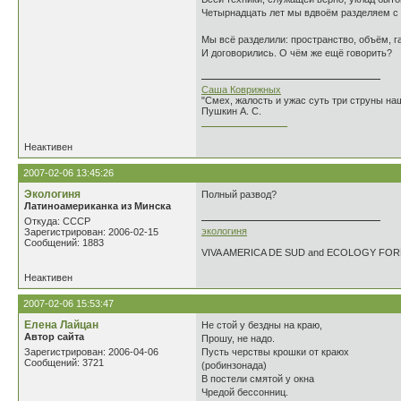
Четырнадцать лет мы вдвоём разделяем с 
Мы всё разделили: пространство, объём, г
И договорились. О чём же ещё говорить?
Саша Коврижных
"Смех, жалость и ужас суть три струны н
Пушкин А. С.
________________
Неактивен
2007-02-06 13:45:26
Экологиня
Полный развод?
Латиноамериканка из Минска
Откуда: СССР
экологиня
Зарегистрирован: 2006-02-15
Сообщений: 1883
VIVA AMERICA DE SUD and ECOLOGY FO
Неактивен
2007-02-06 15:53:47
Елена Лайцан
Не стой у бездны на краю,
Автор сайта
Прошу, не надо.
Зарегистрирован: 2006-04-06
Пусть черствы крошки от краюх
Сообщений: 3721
(робинзонада)
В постели смятой у окна
Чредой бессонниц.