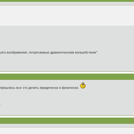
ашего воображения, потрясаемые драматическим волшебством".
 пришлось все это делить юридически и физически.
.