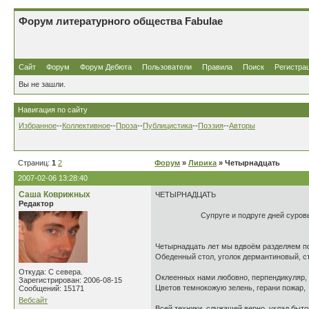
Форум литературного общества Fabulae
Сайт
Форум
Форум Дебюта
Пользователи
Правила
Поиск
Регистра
Вы не зашли.
Навигация по сайту
Избранное
--
Коллективное
--
Проза
--
Публицистика
--
Поэзия
--
Авторы
Страниц:
1
2
Форум
»
Лирика
» Четырнадцать
2007-02-06 13:28:40
Саша Коврижных
ЧЕТЫРНАДЦАТЬ
Редактор
Супруге и подруге дней суровых 
Четырнадцать лет мы вдвоём разделяем п
Обеденный стол, уголок дермантиновый, с
Откуда: С севера.
Оклеенных нами любовно, перпендикуляр,
Зарегистрирован: 2006-08-15
Цветов темнокожую зелень, герани пожар,
Сообщений: 15171
Вебсайт
Всей техники, служащей верно, уклад быт