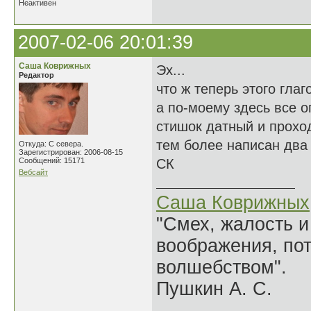
Неактивен
2007-02-06 20:01:39
Саша Коврижных
Эх...
Редактор
что ж теперь этого гла
а по-моему здесь все о
стишок датный и проход
тем более написан два
Откуда: С севера.
Зарегистрирован: 2006-08-15
Сообщений: 15171
СК
Вебсайт
Саша Коврижных
"Смех, жалость и
воображения, по
волшебством".
Пушкин А. С.
______________