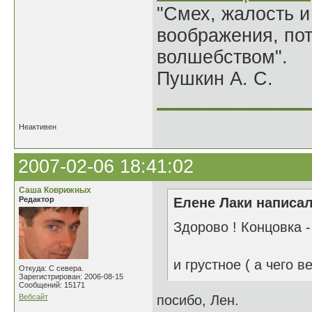
"Смех, жалость и
воображения, по
волшебством".
Пушкин А. С.
______________
Неактивен
2007-02-06 18:41:02
Саша Коврижных
Редактор
Елене Лаки написал
Здорово ! Концовка -
и грустное ( а чего в
Откуда: С севера.
Зарегистрирован: 2006-08-15
Сообщений: 15171
Вебсайт
посибо, Лен.