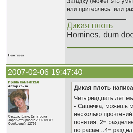
Загадку (может это умы
или притерлись, или ра
Дикая плоть
Homines, dum doce
______________
Неактивен
2007-02-06 19:47:40
Ирина Каменская
Автор сайта
Дикая плоть написа
Четырнадцать лет м
- Сашечка, можешь ме
несколько прочтений
Откуда: Крым, Евпатория
Зарегистрирован: 2006-09-09
понятия, 2= разделя
Сообщений: 12766
по расам...4= разде