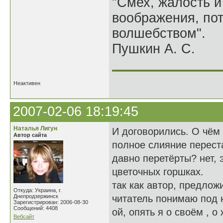
"Смех, жалость и
воображения, по
волшебством".
Пушкин А. С.
______________
Неактивен
2007-02-06 18:19:45
Наталья Лигун
И договорились. О чём 
Автор сайта
полное слияние перест
давно перетёрты? нет, 
цветочных горшках.
так как автор, предлож
Откуда: Украина, г.
Днепродзержинск
читатель понимаю под н
Зарегистрирован: 2006-08-30
Сообщений: 4408
ой, опять я о своём , о
Вебсайт