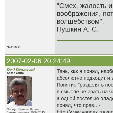
"Смех, жалость и
воображения, по
волшебством".
Пушкин А. С.
______________
Неактивен
2007-02-06 20:24:49
Юрий Юрмальский
Тань, как я понял, нао
Автор сайта
абсолютно подходит и 
Понятие "разделять пос
в смысле не рвать на ч
а одной постелью владе
понял, что прав.. -
Откуда: Юрмала, Латвия
http://www.yandex.ru/ya
Зарегистрирован: 2006-07-13