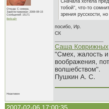
Сначала хотела пред
тобой", что-то сомни
Откуда: С севера.
Зарегистрирован: 2006-08-15
зрения русскости, но
Сообщений: 15171
Вебсайт
посибо, Ир.
СК
Саша Коврижных
"Смех, жалость и
воображения, по
волшебством".
Пушкин А. С.
______________
Неактивен
2007-02-06 17:00:35