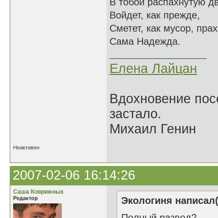
В тобой распахнутую д
Войдет, как прежде,
Сметет, как мусор, пра
Сама Надежда.
Елена Лайцан
Вдохновение посе
застало.
Михаил Генин
Неактивен
2007-02-06 16:14:26
Саша Коврижных
Редактор
Экологиня написал(
Полный развод?