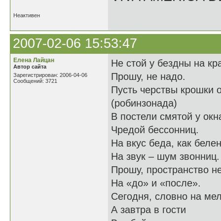
Неактивен
2007-02-06 15:53:47
Елена Лайцан
Не стой у бездны на кр
Автор сайта
Прошу, не надо.
Зарегистрирован: 2006-04-06
Сообщений: 3721
Пусть черствы крошки 
(робинзонада)
В постели смятой у окн
Чредой бессонниц.
На вкус беда, как белен
На звук – шум звонниц.
Прошу, пространство н
На «до» и «после».
Сегодня, словно на мел
А завтра в гости