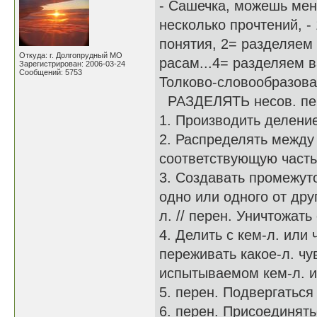
- Сашечка, можешь меня
несколько прочтений, -
понятия, 2= разделяем
Откуда: г. Долгопрудный МО
расам...4= разделяем в
Зарегистрирован: 2006-03-24
Сообщений: 5753
Толково-словообразов
РАЗДЕЛЯТЬ несов. пе
1. Производить деление
2. Распределять между 
соответствующую часть
3. Создавать промежуто
одно или одного от дру
л. // перен. Уничтожат
4. Делить с кем-л. или 
переживать какое-л. чу
испытываемом кем-л. 
5. перен. Подвергаться 
6. перен. Присоединять