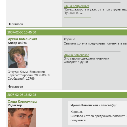
Саша Коврижных
"Смех, жалость и ужас суть три струны н
Пушкин А. С.
________________
Неактивен
2007-02-06 16:45:30
Ирина Каменская
Хорошо.
Автор сайта
Сначала хотела предложить поменять в перв
Ирина Каменская
Это строки одеждами лишними
Опадают с души
________________
Откуда: Крым, Евпатория
Зарегистрирован: 2006-09-09
Сообщений: 12766
Неактивен
2007-02-06 16:52:28
Саша Коврижных
Редактор
Ирина Каменская написал(а):
Хорошо.
Сначала хотела предложить поменять в
получится.