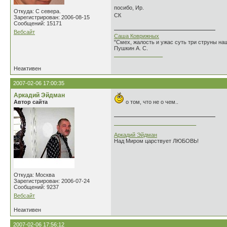
посибо, Ир.
Откуда: С севера.
СК
Зарегистрирован: 2006-08-15
Сообщений: 15171
Вебсайт
Саша Коврижных
"Смех, жалость и ужас суть три струны н
Пушкин А. С.
________________
Неактивен
2007-02-06 17:00:35
Аркадий Эйдман
Автор сайта
о том, что не о чем..
___________________________
Аркадий Эйдман
Над Миром царствует ЛЮБОВЬ!
Откуда: Москва
Зарегистрирован: 2006-07-24
Сообщений: 9237
Вебсайт
Неактивен
2007-02-06 17:56:12