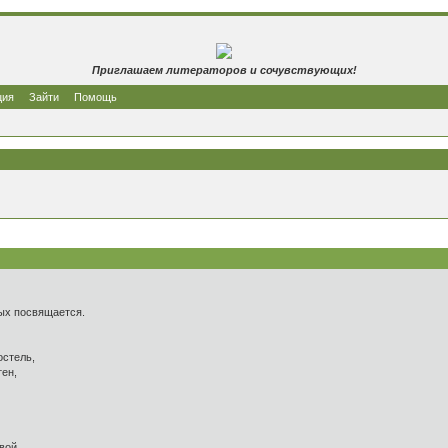
Приглашаем литераторов и сочувствующих!
ция
Зайти
Помощь
посвящается.
остель,
тен,
овой