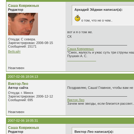
Саша Коврижных
Редактор
Аркадий Эйдман написал(а):
о том, что не о чем..
вот и я о том же.
СК
Откуда: С севера.
Зарегистрирован: 2006-08-15
Сообщений: 15171
Саша Коврижных
Вебсайт
"Смех, жалость и ужас суть три струны н
Пушкин А. С.
________________
Неактивен
2007-02-06 18:04:13
Виктор Лео
Автор сайта
Поздравляю, Саша! Главное, чтобы вам не
Откуда: г. Минск
Зарегистрирован: 2006-12-12
Сообщений: 695
Виктор Лео
Зачем мне звезды, если близится рассвет..
Неактивен
2007-02-06 18:05:31
Саша Коврижных
Редактор
Виктор Лео написал(а):