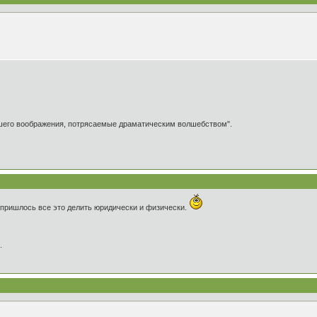
ашего воображения, потрясаемые драматическим волшебством".
 пришлось все это делить юридически и физически.
.