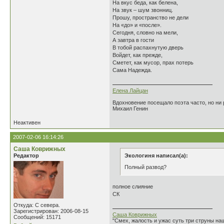
На вкус беда, как белена,
На звук – шум звонниц.
Прошу, пространство не дели
На «до» и «после».
Сегодня, словно на мели,
А завтра в гости
В тобой распахнутую дверь
Войдет, как прежде,
Сметет, как мусор, прах потерь
Сама Надежда.
Елена Лайцан
Вдохновение посещало поэта часто, но ни р
Михаил Генин
Неактивен
2007-02-06 16:14:26
Саша Коврижных
Редактор
Экологиня написал(а):
Полный развод?
полное слияние
СК
Откуда: С севера.
Зарегистрирован: 2006-08-15
Саша Коврижных
Сообщений: 15171
"Смех, жалость и ужас суть три струны н