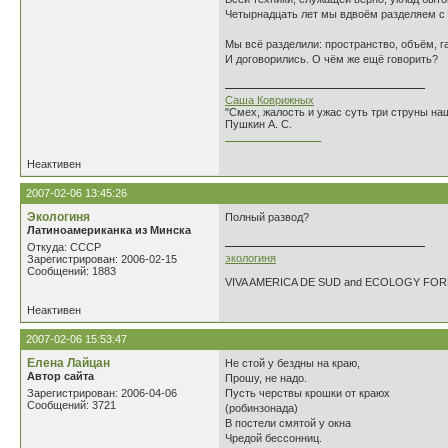
Четырнадцать лет мы вдвоём разделяем с 
Мы всё разделили: пространство, объём, г
И договорились. О чём же ещё говорить?
Саша Коврижных
"Смех, жалость и ужас суть три струны н
Пушкин А. С.
________________
Неактивен
2007-02-06 13:45:26
Экологиня
Полный развод?
Латиноамериканка из Минска
Откуда: СССР
экологиня
Зарегистрирован: 2006-02-15
Сообщений: 1883
VIVA AMERICA DE SUD and ECOLOGY FO
Неактивен
2007-02-06 15:53:47
Елена Лайцан
Не стой у бездны на краю,
Автор сайта
Прошу, не надо.
Зарегистрирован: 2006-04-06
Пусть черствы крошки от краюх
Сообщений: 3721
(робинзонада)
В постели смятой у окна
Чредой бессонниц.