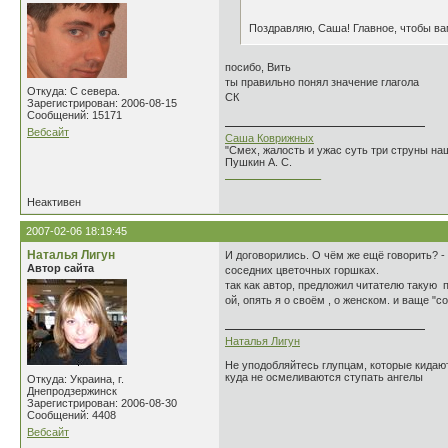
Поздравляю, Саша! Главное, чтобы ва
посибо, Вить
ты правильно понял значение глагола
Откуда: С севера.
СК
Зарегистрирован: 2006-08-15
Сообщений: 15171
Вебсайт
Саша Коврижных
"Смех, жалость и ужас суть три струны н
Пушкин А. С.
________________
Неактивен
2007-02-06 18:19:45
Наталья Лигун
И договорились. О чём же ещё говорить? -
Автор сайта
соседних цветочных горшках.
так как автор, предложил читателю такую п
ой, опять я о своём , о женском. и ваще "со
Наталья Лигун
Не уподобляйтесь глупцам, которые кидают
куда не осмеливаются ступать ангелы
Откуда: Украина, г.
Днепродзержинск
Зарегистрирован: 2006-08-30
Сообщений: 4408
Вебсайт