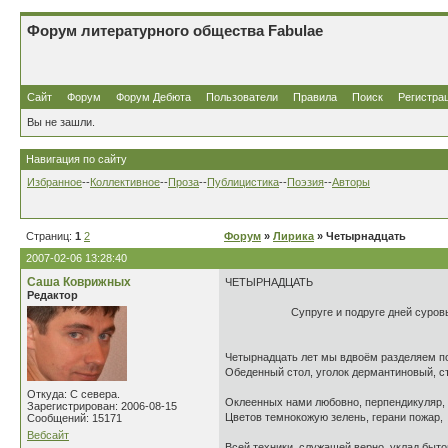
Форум литературного общества Fabulae
Сайт
Форум
Форум Дебюта
Пользователи
Правила
Поиск
Регистра
Вы не зашли.
Навигация по сайту
Избранное
--
Коллективное
--
Проза
--
Публицистика
--
Поэзия
--
Авторы
Страниц:
1
2
Форум
»
Лирика
» Четырнадцать
2007-02-06 13:28:40
Саша Коврижных
ЧЕТЫРНАДЦАТЬ
Редактор
Супруге и подруге дней суровых 
Четырнадцать лет мы вдвоём разделяем п
Обеденный стол, уголок дермантиновый, с
Откуда: С севера.
Оклеенных нами любовно, перпендикуляр,
Зарегистрирован: 2006-08-15
Цветов темнокожую зелень, герани пожар,
Сообщений: 15171
Вебсайт
Всей техники, служащей верно, уклад быт