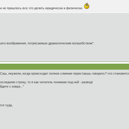
м не пришлось все это делить юридически и физически.
ашего воображения, потрясаемые драматическим волшебством".
 Саш, неужели, когда происходит полное слияние перестаешь говорить? что становится
оследнюю строку, то я как читатель понимаю под ней - развод!
йдите с ковра..."
ся туда,