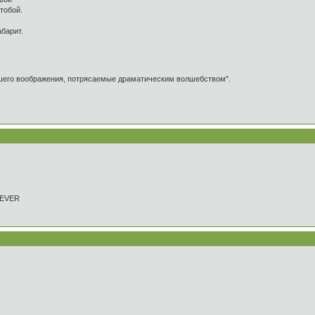
тобой.
абарит.
ашего воображения, потрясаемые драматическим волшебством".
REVER