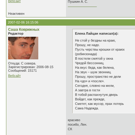
Вебсайт
Пушкин А. С.
________________
Неактивен
2007-02-06 16:15:06
Саша Коврижных
Редактор
Елена Лайцан написал(а):
Не стой у бездны на краю,
Прошу, не надо.
Пусть черствы крошки от краюх
(робинзонада)
В постели смятой у окна
Чредой бессонниц.
Откуда: С севера.
Зарегистрирован: 2006-08-15
На вкус беда, как белена,
Сообщений: 15171
На звук – шум звонниц.
Вебсайт
Прошу, пространство не дели
На «до» и «после».
Сегодня, словно на мели,
А завтра в гости
В тобой распахнутую дверь
Войдет, как прежде,
Сметет, как мусор, прах потерь
Сама Надежда.
красиво
посибо, Лен.
СК