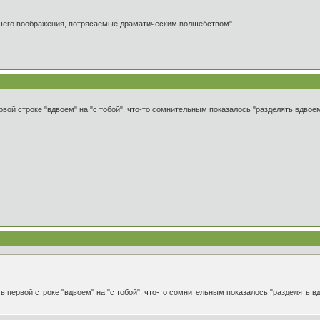
ашего воображения, потрясаемые драматическим волшебством".
ой строке "вдвоем" на "с тобой", что-то сомнительным показалось "разделять вдвоем"
 первой строке "вдвоем" на "с тобой", что-то сомнительным показалось "разделять вдв