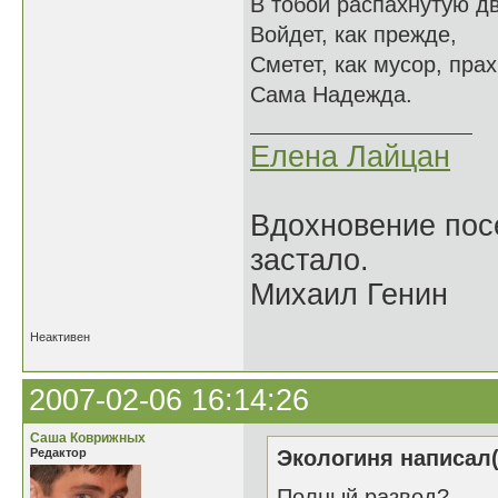
В тобой распахнутую д
Войдет, как прежде,
Сметет, как мусор, пра
Сама Надежда.
Елена Лайцан
Вдохновение посе
застало.
Михаил Генин
Неактивен
2007-02-06 16:14:26
Саша Коврижных
Редактор
Экологиня написал(
Полный развод?