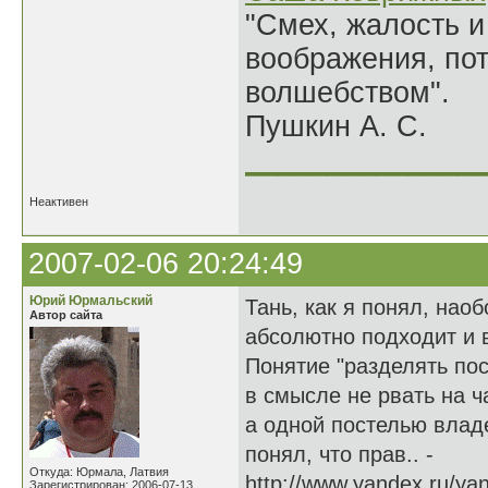
"Смех, жалость и
воображения, по
волшебством".
Пушкин А. С.
______________
Неактивен
2007-02-06 20:24:49
Юрий Юрмальский
Тань, как я понял, нао
Автор сайта
абсолютно подходит и 
Понятие "разделять пос
в смысле не рвать на ч
а одной постелью владе
понял, что прав.. -
Откуда: Юрмала, Латвия
http://www.yandex.ru/ya
Зарегистрирован: 2006-07-13