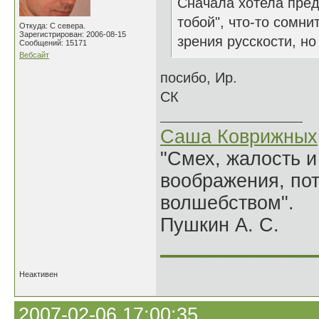
Сначала хотела пред
тобой", что-то сомни
Откуда: С севера.
Зарегистрирован: 2006-08-15
зрения русскости, но
Сообщений: 15171
Вебсайт
посибо, Ир.
СК
Саша Коврижных
"Смех, жалость и
воображения, по
волшебством".
Пушкин А. С.
______________
Неактивен
2007-02-06 17:00:35