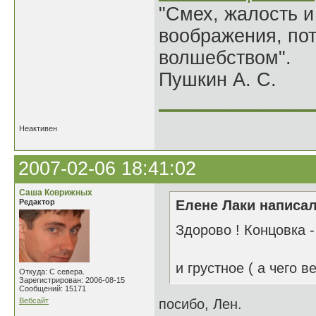
"Смех, жалость и
воображения, по
волшебством".
Пушкин А. С.
______________
Неактивен
2007-02-06 18:41:02
Саша Коврижных
Редактор
Елене Лаки написал
Здорово ! Концовка -
и грустное ( а чего в
Откуда: С севера.
Зарегистрирован: 2006-08-15
Сообщений: 15171
Вебсайт
посибо, Лен.