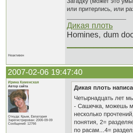
Загадку (может это умы
или притерлись, или ра
Дикая плоть
Homines, dum doce
______________
Неактивен
2007-02-06 19:47:40
Ирина Каменская
Автор сайта
Дикая плоть написа
Четырнадцать лет м
- Сашечка, можешь ме
несколько прочтений
Откуда: Крым, Евпатория
Зарегистрирован: 2006-09-09
понятия, 2= разделя
Сообщений: 12766
по расам...4= разде