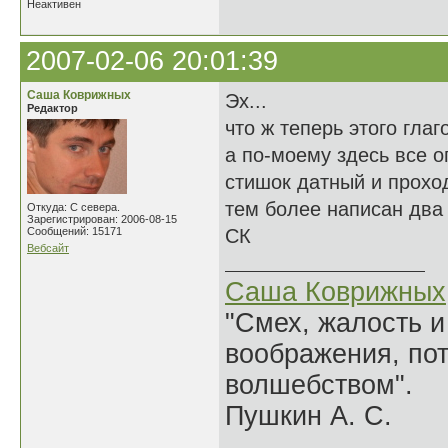
Неактивен
2007-02-06 20:01:39
Саша Коврижных
Эх...
Редактор
что ж теперь этого гла
а по-моему здесь все о
стишок датный и проход
тем более написан два
Откуда: С севера.
Зарегистрирован: 2006-08-15
Сообщений: 15171
СК
Вебсайт
Саша Коврижных
"Смех, жалость и
воображения, по
волшебством".
Пушкин А. С.
______________