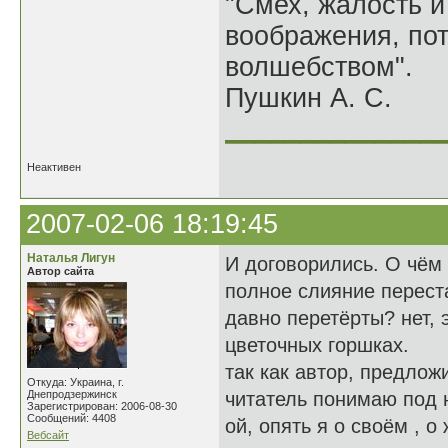
"Смех, жалость и
воображения, по
волшебством".
Пушкин А. С.
______________
Неактивен
2007-02-06 18:19:45
Наталья Лигун
И договорились. О чём 
Автор сайта
полное слияние перест
давно перетёрты? нет, 
цветочных горшках.
так как автор, предлож
Откуда: Украина, г.
Днепродзержинск
читатель понимаю под н
Зарегистрирован: 2006-08-30
Сообщений: 4408
ой, опять я о своём , о
Вебсайт