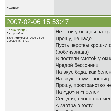
Неактивен
2007-02-06 15:53:47
Елена Лайцан
Не стой у бездны на кр
Автор сайта
Прошу, не надо.
Зарегистрирован: 2006-04-06
Сообщений: 3721
Пусть черствы крошки 
(робинзонада)
В постели смятой у окн
Чредой бессонниц.
На вкус беда, как белен
На звук – шум звонниц.
Прошу, пространство н
На «до» и «после».
Сегодня, словно на мел
А завтра в гости