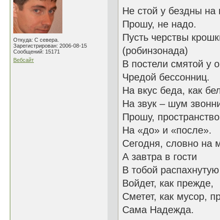
Не стой у бездны на 
Прошу, не надо.
Пусть черствы крошк
Откуда: С севера.
Зарегистрирован: 2006-08-15
(робинзонада)
Сообщений: 15171
Вебсайт
В постели смятой у 
Чредой бессонниц.
На вкус беда, как бе
На звук – шум звонн
Прошу, пространство
На «до» и «после».
Сегодня, словно на 
А завтра в гости
В тобой распахнутую
Войдет, как прежде,
Сметет, как мусор, п
Сама Надежда.