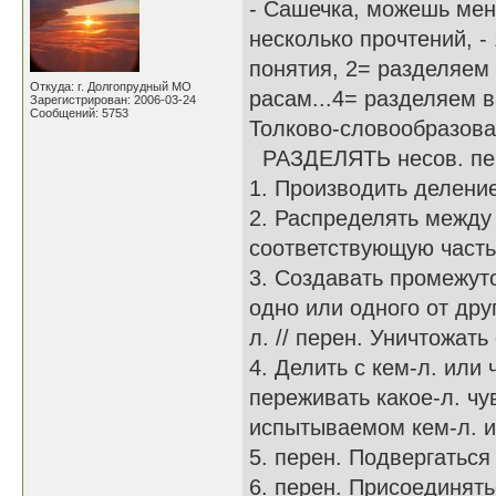
- Сашечка, можешь меня
несколько прочтений, -
понятия, 2= разделяем
Откуда: г. Долгопрудный МО
расам...4= разделяем в
Зарегистрирован: 2006-03-24
Сообщений: 5753
Толково-словообразов
РАЗДЕЛЯТЬ несов. пе
1. Производить деление
2. Распределять между 
соответствующую часть
3. Создавать промежуто
одно или одного от дру
л. // перен. Уничтожат
4. Делить с кем-л. или 
переживать какое-л. чу
испытываемом кем-л. 
5. перен. Подвергаться 
6. перен. Присоединять