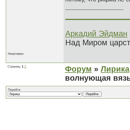
______________
Аркадий Эйдман
Над Миром царс
Неактивен
Страниц:
1
2
Форум
»
Лирика
волнующая вязь
Перейти