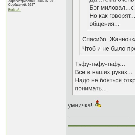
Зарегистрирован: 2006-07-24
Сообщений: 9237
Бог миловал...с
Вебсайт
Но как говорят.
общения...
Спасибо, Жанночк
Чтоб и не было пр
Тьфу-тьфу-тьфу...
Все в наших руках...
Надо не бояться отк
понимать...
умничка!
______________