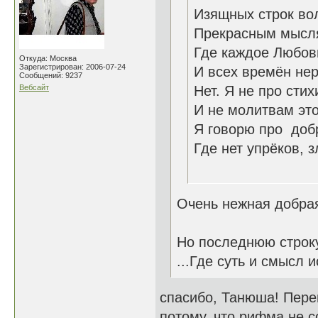
Изящных строк во
Прекрасным мысля
Где каждое Любов
Откуда: Москва
Зарегистрирован: 2006-07-24
И всех времён нер
Сообщений: 9237
Вебсайт
Нет. Я не про сти
И не молитвам эт
Я говорю про доб
Где нет упрёков,
26.1
Очень нежная добра
Но последнюю строку
...Где суть и смысл
спасибо, Танюша! Переи
потому, что рифма не со