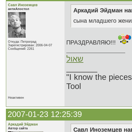
Савл Иноземцев
антиАпостол
Аркадий Эйдман нап
сына младшего жени
ПРАЗДРАВЛЯЮ!!!
Откуда: Петроград
Зарегистрирован: 2006-04-07
Сообщений: 2261
שאול
_______
"I know the pieces
Tool
Неактивен
2007-01-23 12:25:39
Аркадий Эйдман
Автор сайта
Савл Иноземцев нап