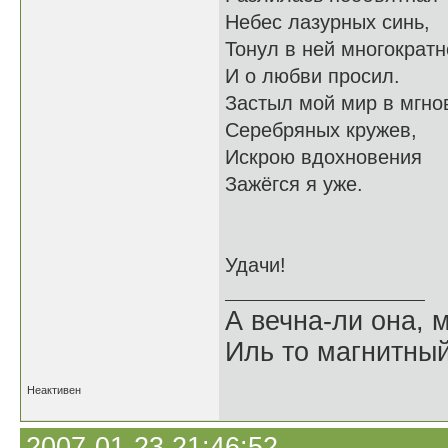
Небес лазурных синь,
Тонул в ней многократн
И о любви просил.
Застыл мой мир в мгно
Серебряных кружев,
Искрою вдохновения
Зажёгся я уже.
Удачи!
А вечна-ли она,
Иль то магнитны
Неактивен
2007-01-23 21:46:52