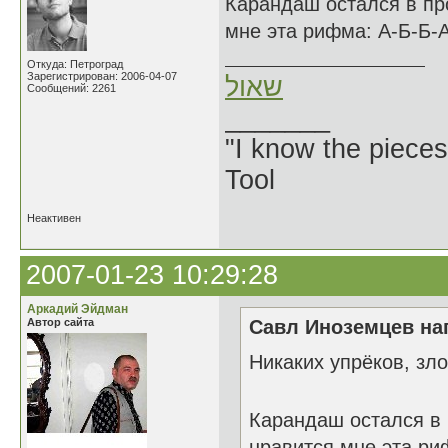
Карандаш остался в пр
мне эта рифма: А-Б-Б-А
Откуда: Петроград
Зарегистрирован: 2006-04-07
שאול
Сообщений: 2261
_______
"I know the pieces
Tool
Неактивен
2007-01-23 10:29:28
Аркадий Эйдман
Автор сайта
Савл Иноземцев нап
Никаких упрёков, з
Карандаш остался в
нравится мне эта ри