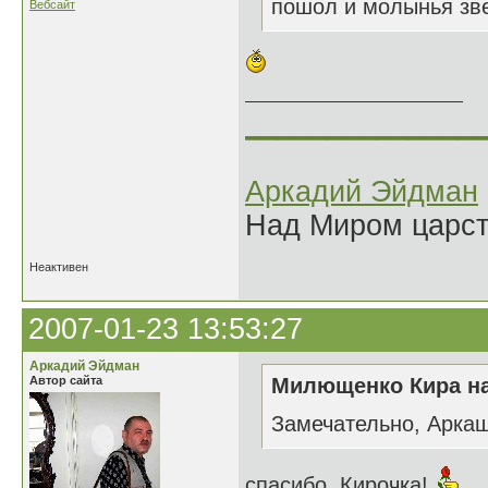
пошол и молынья звер
Вебсайт
______________
Аркадий Эйдман
Над Миром царс
Неактивен
2007-01-23 13:53:27
Аркадий Эйдман
Автор сайта
Милющенко Кира на
Замечательно, Аркаш
спасибо, Кирочка!