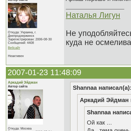
Наталья Лигун
Не уподобляйтесь
Откуда: Украина, г.
Днепродзержинск
Зарегистрирован: 2006-08-30
куда не осмелива
Сообщений: 4408
Вебсайт
Неактивен
2007-01-23 11:48:09
Аркадий Эйдман
Автор сайта
Shannaa написал(а)
Аркадий Эйдман 
Shannaa написа
Ой как ...
Откуда: Москва
Да...тема очень