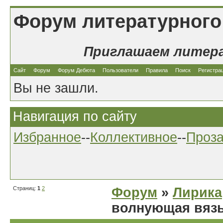
Форум литературного
Приглашаем литер
Сайт
Форум
Форум Дебюта
Пользователи
Правила
Поиск
Регистра
Вы не зашли.
Навигация по сайту
Избранное
--
Коллективное
--
Проз
Страниц:
1
2
Форум
»
Лирика
волнующая вязь