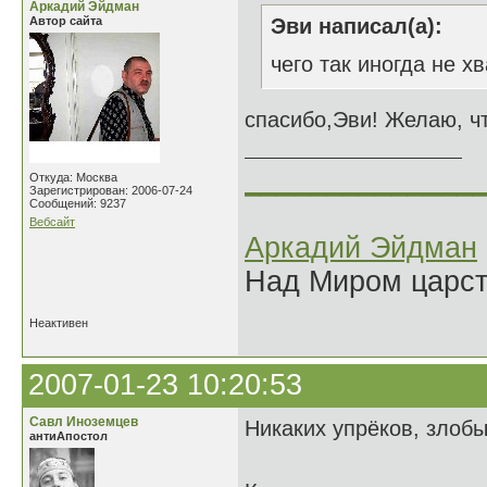
Аркадий Эйдман
Автор сайта
Эви написал(а):
чего так иногда не хв
спасибо,Эви! Желаю, чт
______________
Откуда: Москва
Зарегистрирован: 2006-07-24
Сообщений: 9237
Вебсайт
Аркадий Эйдман
Над Миром царс
Неактивен
2007-01-23 10:20:53
Савл Иноземцев
Никаких упрёков, злоб
антиАпостол