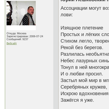
Ассоциации могут во
лови:
Изящное плетение
Простых и лёгких сл
Откуда: Москва
Зарегистрирован: 2006-07-24
Сообщений: 9237
Стихом легло, творе
Вебсайт
Рекой без берегов.
Разлилась необъятн
Небес лазурных синь
Тонул в ней многокр
И о любви просил.
Застыл мой мир в мг
Серебряных кружев,
Искрою вдохновения
Зажёгся я уже.