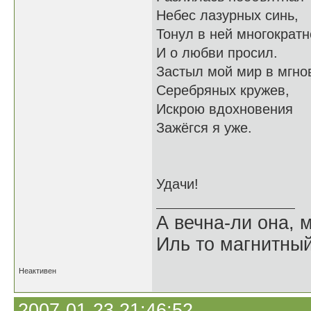
Небес лазурных синь,
Тонул в ней многократн
И о любви просил.
Застыл мой мир в мгно
Серебряных кружев,
Искрою вдохновения
Зажёгся я уже.
Удачи!
А вечна-ли она,
Иль то магнитны
Неактивен
2007-01-23 21:46:52