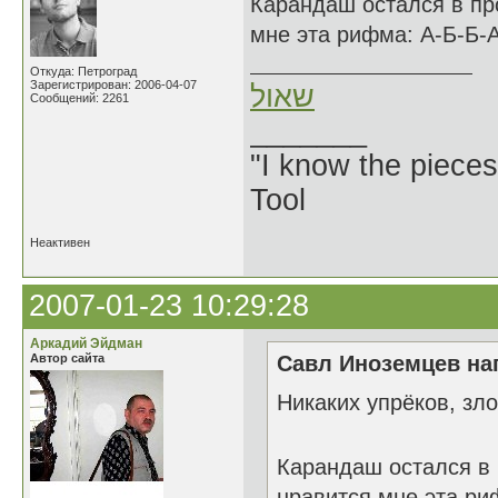
Карандаш остался в пр
мне эта рифма: А-Б-Б-А
Откуда: Петроград
Зарегистрирован: 2006-04-07
שאול
Сообщений: 2261
_______
"I know the pieces
Tool
Неактивен
2007-01-23 10:29:28
Аркадий Эйдман
Автор сайта
Савл Иноземцев нап
Никаких упрёков, з
Карандаш остался в
нравится мне эта ри