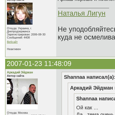
Наталья Лигун
Не уподобляйтесь
Откуда: Украина, г.
Днепродзержинск
Зарегистрирован: 2006-08-30
куда не осмелива
Сообщений: 4408
Вебсайт
Неактивен
2007-01-23 11:48:09
Аркадий Эйдман
Автор сайта
Shannaa написал(а)
Аркадий Эйдман 
Shannaa написа
Ой как ...
Откуда: Москва
Да...тема очень