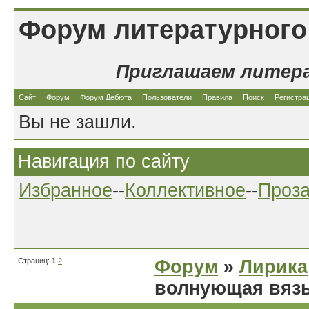
Форум литературного
Приглашаем литер
Сайт
Форум
Форум Дебюта
Пользователи
Правила
Поиск
Регистра
Вы не зашли.
Навигация по сайту
Избранное
--
Коллективное
--
Проз
Страниц:
1
2
Форум
»
Лирика
волнующая вязь