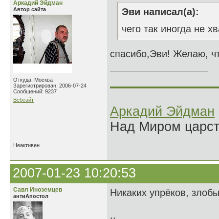
Аркадий Эйдман
Автор сайта
Эви написал(а):
чего так иногда не хв
спасибо,Эви! Желаю, чт
______________
Откуда: Москва
Зарегистрирован: 2006-07-24
Сообщений: 9237
Вебсайт
Аркадий Эйдман
Над Миром царс
Неактивен
2007-01-23 10:20:53
Савл Иноземцев
Никаких упрёков, злоб
антиАпостол