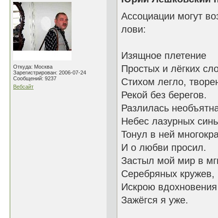
Ассоциации могут во
лови:
Изящное плетение
Простых и лёгких сл
Откуда: Москва
Зарегистрирован: 2006-07-24
Сообщений: 9237
Стихом легло, творе
Вебсайт
Рекой без берегов.
Разлилась необъятн
Небес лазурных синь
Тонул в ней многокр
И о любви просил.
Застыл мой мир в мг
Серебряных кружев,
Искрою вдохновения
Зажёгся я уже.