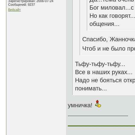
Зарегистрирован: 2006-07-24
Сообщений: 9237
Бог миловал...с
Вебсайт
Но как говорят.
общения...
Спасибо, Жанночк
Чтоб и не было пр
Тьфу-тьфу-тьфу...
Все в наших руках...
Надо не бояться отк
понимать...
умничка!
______________