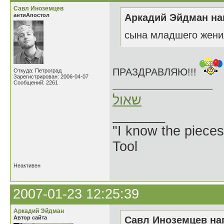
Савл Иноземцев
антиАпостол
Аркадий Эйдман нап
сына младшего жени
ПРАЗДРАВЛЯЮ!!!
Откуда: Петроград
Зарегистрирован: 2006-04-07
Сообщений: 2261
שאול
_______
"I know the pieces
Tool
Неактивен
2007-01-23 12:25:39
Аркадий Эйдман
Автор сайта
Савл Иноземцев нап