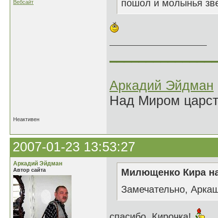
пошол и молынья звер
Вебсайт
______________
Аркадий Эйдман
Над Миром царс
Неактивен
2007-01-23 13:53:27
Аркадий Эйдман
Автор сайта
Милющенко Кира на
Замечательно, Аркаш
спасибо, Кирочка!