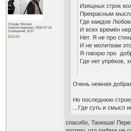
Изящных строк во
Прекрасным мысля
Где каждое Любов
Откуда: Москва
Зарегистрирован: 2006-07-24
И всех времён нер
Сообщений: 9237
Вебсайт
Нет. Я не про сти
И не молитвам эт
Я говорю про доб
Где нет упрёков,
26.1
Очень нежная добра
Но последнюю строку
...Где суть и смысл
спасибо, Танюша! Переи
потому, что рифма не со