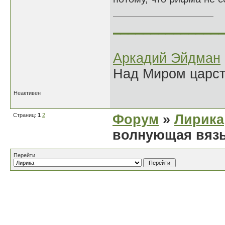
______________
Аркадий Эйдман
Над Миром царс
Неактивен
Страниц:
1
2
Форум
»
Лирика
волнующая вязь
Перейти