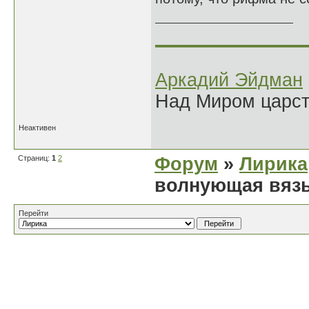
______________
Аркадий Эйдман
Над Миром царс
Неактивен
Страниц:
1
2
Форум
»
Лирика
волнующая вязь
Перейти