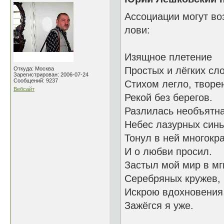
Ассоциации могут во
лови:
Изящное плетение
Простых и лёгких сл
Откуда: Москва
Зарегистрирован: 2006-07-24
Сообщений: 9237
Стихом легло, творе
Вебсайт
Рекой без берегов.
Разлилась необъятн
Небес лазурных синь
Тонул в ней многокр
И о любви просил.
Застыл мой мир в мг
Серебряных кружев,
Искрою вдохновения
Зажёгся я уже.