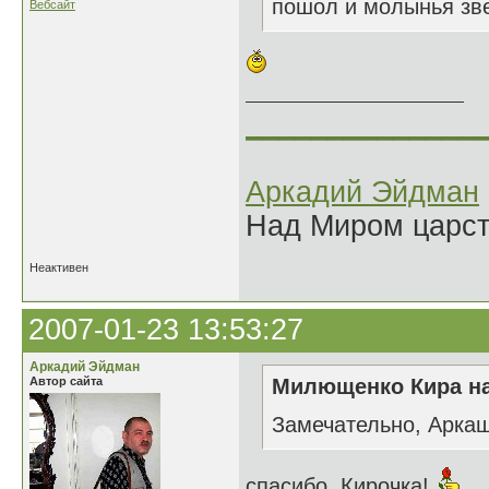
пошол и молынья звер
Вебсайт
______________
Аркадий Эйдман
Над Миром царс
Неактивен
2007-01-23 13:53:27
Аркадий Эйдман
Автор сайта
Милющенко Кира на
Замечательно, Аркаш
спасибо, Кирочка!