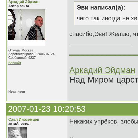
Аркадий Эйдман
Автор сайта
Эви написал(а):
чего так иногда не хв
спасибо,Эви! Желаю, чт
______________
Откуда: Москва
Зарегистрирован: 2006-07-24
Сообщений: 9237
Вебсайт
Аркадий Эйдман
Над Миром царс
Неактивен
2007-01-23 10:20:53
Савл Иноземцев
Никаких упрёков, злоб
антиАпостол