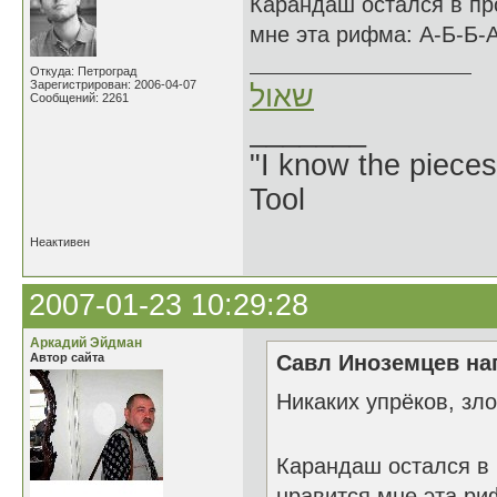
Карандаш остался в пр
мне эта рифма: А-Б-Б-А
Откуда: Петроград
Зарегистрирован: 2006-04-07
שאול
Сообщений: 2261
_______
"I know the pieces
Tool
Неактивен
2007-01-23 10:29:28
Аркадий Эйдман
Автор сайта
Савл Иноземцев нап
Никаких упрёков, з
Карандаш остался в
нравится мне эта ри