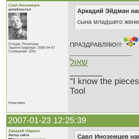
Савл Иноземцев
антиАпостол
Аркадий Эйдман нап
сына младшего жени
ПРАЗДРАВЛЯЮ!!!
Откуда: Петроград
Зарегистрирован: 2006-04-07
Сообщений: 2261
שאול
_______
"I know the pieces
Tool
Неактивен
2007-01-23 12:25:39
Аркадий Эйдман
Автор сайта
Савл Иноземцев нап