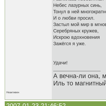
Небес лазурных синь,
Тонул в ней многократн
И о любви просил.
Застыл мой мир в мгно
Серебряных кружев,
Искрою вдохновения
Зажёгся я уже.
Удачи!
А вечна-ли она,
Иль то магнитны
Неактивен
2007-01-23 21:46:52