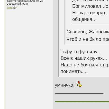
Зарегистрирован: 2006-07-24
Сообщений: 9237
Бог миловал...с
Вебсайт
Но как говорят.
общения...
Спасибо, Жанночк
Чтоб и не было пр
Тьфу-тьфу-тьфу...
Все в наших руках...
Надо не бояться отк
понимать...
умничка!
______________