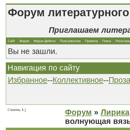
Форум литературного
Приглашаем литер
Сайт
Форум
Форум Дебюта
Пользователи
Правила
Поиск
Регистра
Вы не зашли.
Навигация по сайту
Избранное
--
Коллективное
--
Проз
Страниц:
1
2
Форум
»
Лирика
волнующая вязь