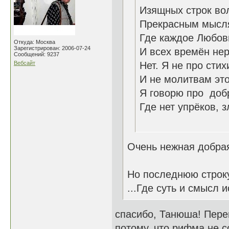
Изящных строк во
Прекрасным мысля
Где каждое Любов
Откуда: Москва
Зарегистрирован: 2006-07-24
И всех времён нер
Сообщений: 9237
Вебсайт
Нет. Я не про сти
И не молитвам эт
Я говорю про доб
Где нет упрёков,
26.1
Очень нежная добра
Но последнюю строку
...Где суть и смысл
спасибо, Танюша! Переи
потому, что рифма не со