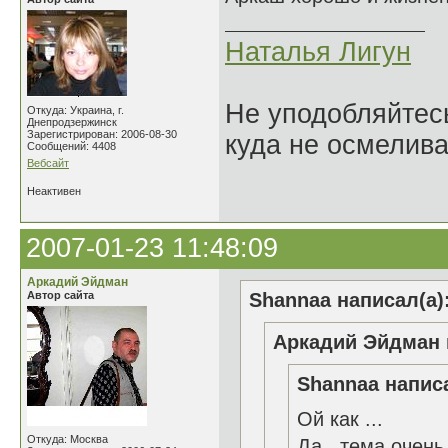
Наталья Лигун
Не уподобляйтесь
Откуда: Украина, г.
Днепродзержинск
Зарегистрирован: 2006-08-30
куда не осмелива
Сообщений: 4408
Вебсайт
Неактивен
2007-01-23 11:48:09
Аркадий Эйдман
Автор сайта
Shannaa написал(а)
Аркадий Эйдман 
Shannaa написа
Ой как ...
Откуда: Москва
Да...тема очень