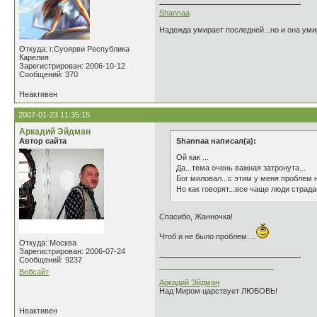
Shannaa
Надежда умирает последней...но и она умир
Откуда: г.Суоярви Республика
Карелия
Зарегистрирован: 2006-10-12
Сообщений: 370
Неактивен
2007-01-23 11:35:15
Аркадий Эйдман
Автор сайта
Shannaa написал(а):
Ой как ...
Да...тема очень важная затронута...
Бог миловал...с этим у меня проблем н
Но как говорят...все чаще люди страда
Спасибо, Жанночка!
Чтоб и не было проблем....
Откуда: Москва
Зарегистрирован: 2006-07-24
Сообщений: 9237
___________________________
Вебсайт
Аркадий Эйдман
Над Миром царствует ЛЮБОВЬ!
Неактивен