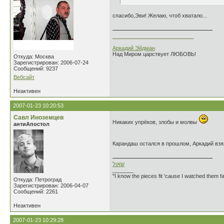
спасибо,Эви! Желаю, чтоб хватало...
___________________________
Аркадий Эйдман
Над Миром царствует ЛЮБОВЬ!
Откуда: Москва
Зарегистрирован: 2006-07-24
Сообщений: 9237
Вебсайт
Неактивен
2007-01-23 10:20:53
Савл Иноземцев
Никаких упрёков, злобы и молвы
антиАпостол
Карандаш остался в прошлом, Аркадий взя
שאול
_______
"I know the pieces fit 'cause I watched them fa
Откуда: Петроград
Зарегистрирован: 2006-04-07
Сообщений: 2261
Неактивен
2007-01-23 10:29:28