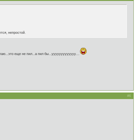
тся, непростой.
ю...это еще не пил...а пил бы...ууууууууууууу....
#6