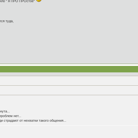
тило " я ПРО ПРОстое"
ся туда,
нута...
проблем нет...
ди страдают от нехватки такого общения...