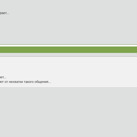
ает...
ет...
ют от нехватки такого общения...