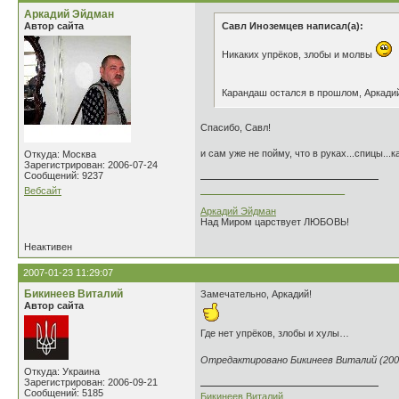
Аркадий Эйдман
Автор сайта
Савл Иноземцев написал(а):
Никаких упрёков, злобы и молвы
Карандаш остался в прошлом, Аркадий
Спасибо, Савл!
и сам уже не пойму, что в руках...спицы...
Откуда: Москва
Зарегистрирован: 2006-07-24
Сообщений: 9237
___________________________
Вебсайт
Аркадий Эйдман
Над Миром царствует ЛЮБОВЬ!
Неактивен
2007-01-23 11:29:07
Бикинеев Виталий
Замечательно, Аркадий!
Автор сайта
Где нет упрёков, злобы и хулы…
Отредактировано Бикинеев Виталий (2007
Откуда: Украина
Зарегистрирован: 2006-09-21
Сообщений: 5185
Бикинеев Виталий