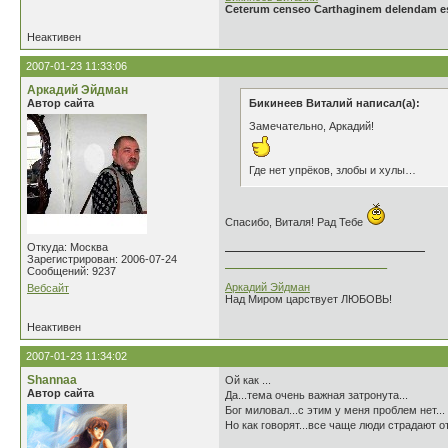
Ceterum censeo Carthaginem delendam e
Неактивен
2007-01-23 11:33:06
Аркадий Эйдман
Автор сайта
Бикинеев Виталий написал(а):
Замечательно, Аркадий!
Где нет упрёков, злобы и хулы…
Спасибо, Виталя! Рад Тебе
Откуда: Москва
Зарегистрирован: 2006-07-24
___________________________
Сообщений: 9237
Аркадий Эйдман
Вебсайт
Над Миром царствует ЛЮБОВЬ!
Неактивен
2007-01-23 11:34:02
Shannaa
Ой как ...
Автор сайта
Да...тема очень важная затронута...
Бог миловал...с этим у меня проблем нет...
Но как говорят...все чаще люди страдают от