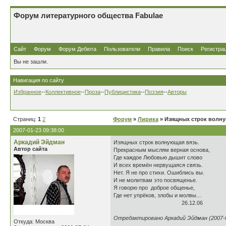
Форум литературного общества Fabulae
Сайт
Форум
Форум Дебюта
Пользователи
Правила
Поиск
Регистра
Вы не зашли.
Навигация по сайту
Избранное
--
Коллективное
--
Проза
--
Публицистика
--
Поэзия
--
Авторы
Страниц:
1
2
Форум
»
Лирика
» Изящных строк волну
2007-01-23 09:38:00
Аркадий Эйдман
Изящных строк волнующая вязь.
Автор сайта
Прекрасным мыслям верная основа,
Где каждое Любовью дышит слово
И всех времён нервущаяся связь.
Нет. Я не про стихи. Ошиблись вы.
И не молитвам это посвященье.
Я говорю про доброе общенье,
Где нет упрёков, злобы и молвы…
26.12.06
Отредактировано Аркадий Эйдман (2007-0
Откуда: Москва