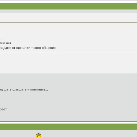
..
ем нет...
традают от нехватки такого общения...
слушать,слышать и понимать...
ает...