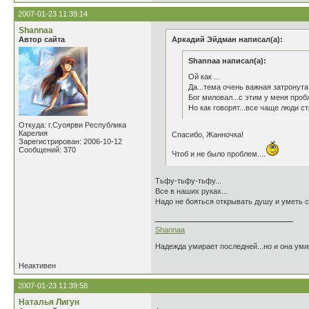
2007-01-23 11:39:14
Shannaa
Автор сайта
Аркадий Эйдман написал(а):
Shannaa написал(а):
Ой как ...
Да...тема очень важная затронута.
Бог миловал...с этим у меня пробл
Но как говорят...все чаще люди с
Откуда: г.Суоярви Республика
Карелия
Спасибо, Жанночка!
Зарегистрирован: 2006-10-12
Сообщений: 370
Чтоб и не было проблем....
Тьфу-тьфу-тьфу...
Все в наших руках...
Надо не бояться открывать душу и уметь 
Shannaa
Надежда умирает последней...но и она умир
Неактивен
2007-01-23 11:39:58
Наталья Лигун