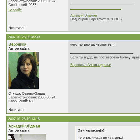
Зарегистрирован: 2006-07-24
Сообщений: 9237
___________________________
Вебсайт
Аркадий Эйдман
Над Миром царствует ЛЮБОВЬ!
Неактивен
2007-01-23 09:45:30
Вероника
чего так иногда не хватает..)
Автор сайта
Если ты мудр, не противоречь богачу, прав
Вероника *Александрова*
Откуда: Северо-Запад
Зарегистрирован: 2006-08-24
Сообщений: 466
Неактивен
2007-01-23 10:13:15
Аркадий Эйдман
Автор сайта
Эви написал(а):
чего так иногда не хватает..)