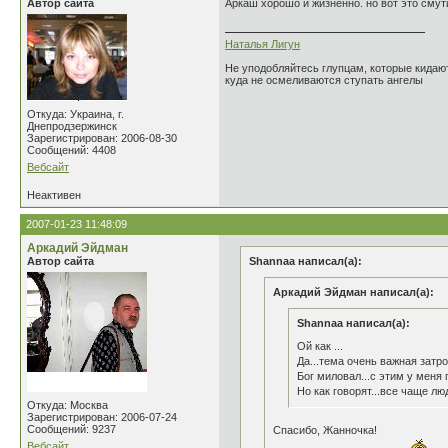
Автор сайта
Аркаш хорошо и жизненно. но вот это сму
Наталья Лигун
Не уподобляйтесь глупцам, которые кидают
куда не осмеливаются ступать ангелы
Откуда: Украина, г.
Днепродзержинск
Зарегистрирован: 2006-08-30
Сообщений: 4408
Вебсайт
Неактивен
2007-01-23 11:48:09
Аркадий Эйдман
Автор сайта
Shannaa написал(а):
Аркадий Эйдман написал(а):
Shannaa написал(а):
Ой как ...
Да...тема очень важная затро
Бог миловал...с этим у меня 
Но как говорят...все чаще лю
Откуда: Москва
Зарегистрирован: 2006-07-24
Сообщений: 9237
Спасибо, Жанночка!
Вебсайт