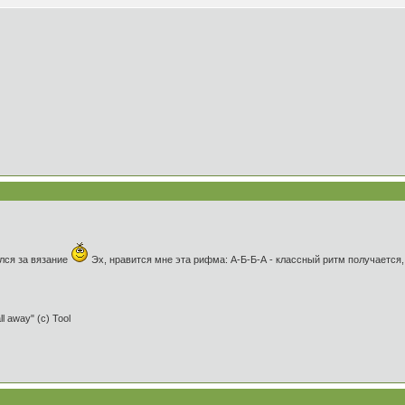
лся за вязание
Эх, нравится мне эта рифма: А-Б-Б-А - классный ритм получается,
ll away" (c) Tool