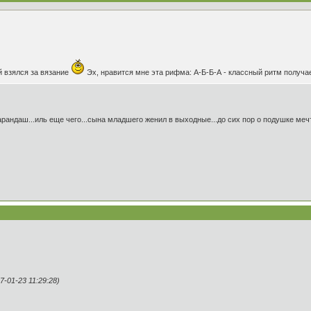
 взялся за вязание
Эх, нравится мне эта рифма: А-Б-Б-А - классный ритм получае
карандаш...иль еще чего...сына младшего женил в выходные...до сих пор о подушке мечта
-01-23 11:29:28)