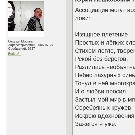
Ассоциации могут во
лови:
Изящное плетение
Простых и лёгких сл
Откуда: Москва
Зарегистрирован: 2006-07-24
Сообщений: 9237
Стихом легло, творе
Вебсайт
Рекой без берегов.
Разлилась необъятн
Небес лазурных синь
Тонул в ней многокр
И о любви просил.
Застыл мой мир в мг
Серебряных кружев,
Искрою вдохновения
Зажёгся я уже.