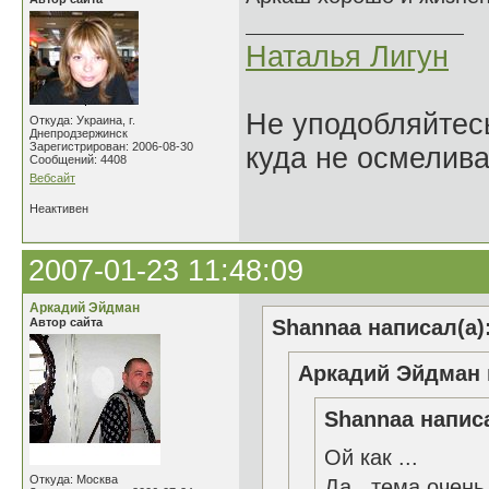
Наталья Лигун
Не уподобляйтесь
Откуда: Украина, г.
Днепродзержинск
Зарегистрирован: 2006-08-30
куда не осмелива
Сообщений: 4408
Вебсайт
Неактивен
2007-01-23 11:48:09
Аркадий Эйдман
Автор сайта
Shannaa написал(а)
Аркадий Эйдман 
Shannaa написа
Ой как ...
Откуда: Москва
Да...тема очень