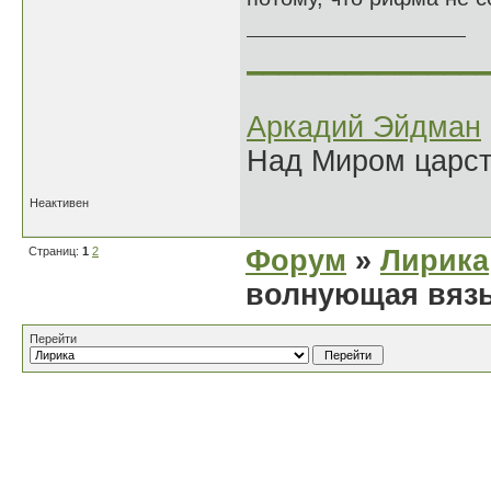
______________
Аркадий Эйдман
Над Миром царс
Неактивен
Страниц:
1
2
Форум
»
Лирика
волнующая вязь
Перейти