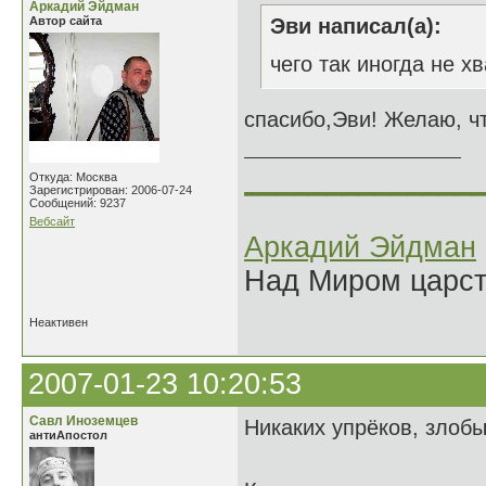
Аркадий Эйдман
Автор сайта
Эви написал(а):
чего так иногда не хв
спасибо,Эви! Желаю, чт
______________
Откуда: Москва
Зарегистрирован: 2006-07-24
Сообщений: 9237
Вебсайт
Аркадий Эйдман
Над Миром царс
Неактивен
2007-01-23 10:20:53
Савл Иноземцев
Никаких упрёков, злоб
антиАпостол