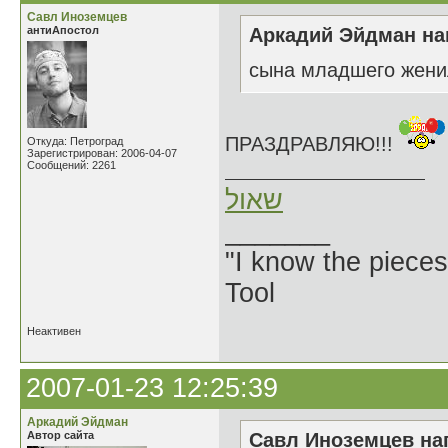
Савл Иноземцев
антиАпостол
Аркадий Эйдман нап
сына младшего жени
ПРАЗДРАВЛЯЮ!!!
Откуда: Петроград
Зарегистрирован: 2006-04-07
Сообщений: 2261
שאול
_______
"I know the pieces
Tool
Неактивен
2007-01-23 12:25:39
Аркадий Эйдман
Автор сайта
Савл Иноземцев нап