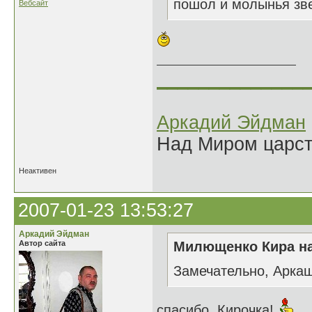
пошол и молынья звер
Вебсайт
______________
Аркадий Эйдман
Над Миром царс
Неактивен
2007-01-23 13:53:27
Аркадий Эйдман
Автор сайта
Милющенко Кира на
Замечательно, Аркаш
спасибо, Кирочка!