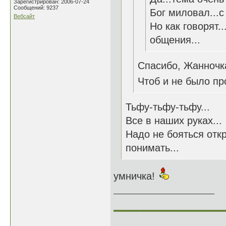
Зарегистрирован: 2006-07-24
Сообщений: 9237
Бог миловал...с
Вебсайт
Но как говорят.
общения...
Спасибо, Жанночк
Чтоб и не было пр
Тьфу-тьфу-тьфу...
Все в наших руках...
Надо не бояться отк
понимать...
умничка!
______________