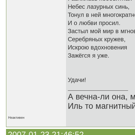
Небес лазурных синь,
Тонул в ней многократн
И о любви просил.
Застыл мой мир в мгно
Серебряных кружев,
Искрою вдохновения
Зажёгся я уже.
Удачи!
А вечна-ли она,
Иль то магнитны
Неактивен
2007-01-23 21:46:52