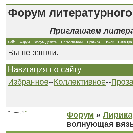
Форум литературного
Приглашаем литер
Сайт
Форум
Форум Дебюта
Пользователи
Правила
Поиск
Регистра
Вы не зашли.
Навигация по сайту
Избранное
--
Коллективное
--
Проз
Страниц:
1
2
Форум
»
Лирика
волнующая вязь