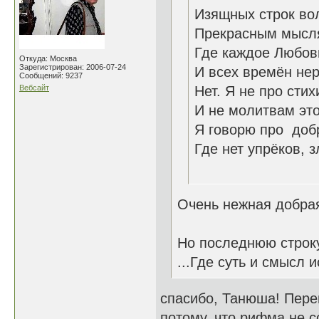
Изящных строк во
Прекрасным мысля
Где каждое Любов
Откуда: Москва
Зарегистрирован: 2006-07-24
И всех времён нер
Сообщений: 9237
Вебсайт
Нет. Я не про сти
И не молитвам эт
Я говорю про доб
Где нет упрёков,
26.1
Очень нежная добра
Но последнюю строку
...Где суть и смысл
спасибо, Танюша! Переи
потому, что рифма не со