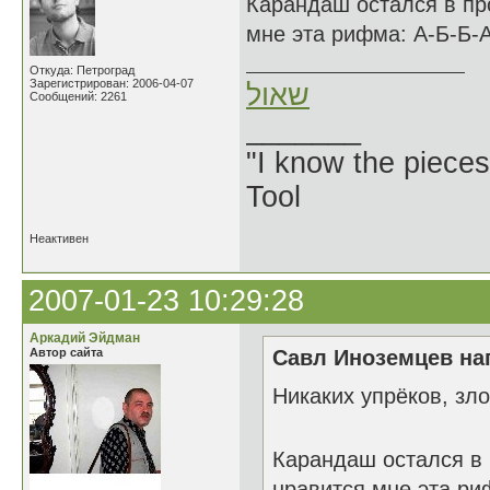
Карандаш остался в пр
мне эта рифма: А-Б-Б-А
Откуда: Петроград
Зарегистрирован: 2006-04-07
שאול
Сообщений: 2261
_______
"I know the pieces
Tool
Неактивен
2007-01-23 10:29:28
Аркадий Эйдман
Автор сайта
Савл Иноземцев нап
Никаких упрёков, з
Карандаш остался в
нравится мне эта ри