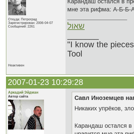
Карандаш остался в пр
мне эта рифма: А-Б-Б-А
Откуда: Петроград
Зарегистрирован: 2006-04-07
שאול
Сообщений: 2261
_______
"I know the pieces
Tool
Неактивен
2007-01-23 10:29:28
Аркадий Эйдман
Автор сайта
Савл Иноземцев нап
Никаких упрёков, з
Карандаш остался в
нравится мне эта ри