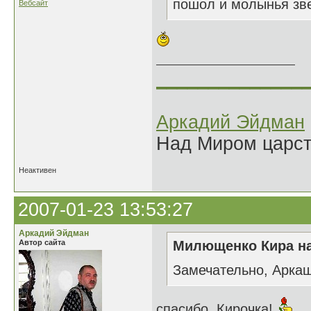
пошол и молынья звер
Вебсайт
______________
Аркадий Эйдман
Над Миром царс
Неактивен
2007-01-23 13:53:27
Аркадий Эйдман
Автор сайта
Милющенко Кира на
Замечательно, Аркаш
спасибо, Кирочка!