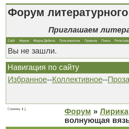
Форум литературного
Приглашаем литер
Сайт
Форум
Форум Дебюта
Пользователи
Правила
Поиск
Регистра
Вы не зашли.
Навигация по сайту
Избранное
--
Коллективное
--
Проз
Страниц:
1
2
Форум
»
Лирика
волнующая вязь