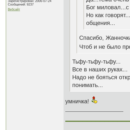
Зарегистрирован: 2006-07-24
Сообщений: 9237
Бог миловал...с
Вебсайт
Но как говорят.
общения...
Спасибо, Жанночк
Чтоб и не было пр
Тьфу-тьфу-тьфу...
Все в наших руках...
Надо не бояться отк
понимать...
умничка!
______________