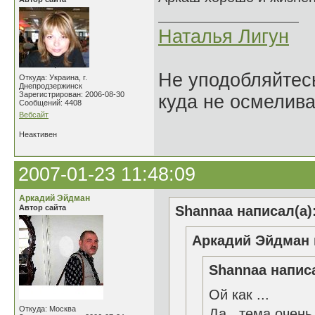
Наталья Лигун
Не уподобляйтесь
Откуда: Украина, г.
Днепродзержинск
Зарегистрирован: 2006-08-30
куда не осмелива
Сообщений: 4408
Вебсайт
Неактивен
2007-01-23 11:48:09
Аркадий Эйдман
Автор сайта
Shannaa написал(а)
Аркадий Эйдман 
Shannaa написа
Ой как ...
Откуда: Москва
Да...тема очень