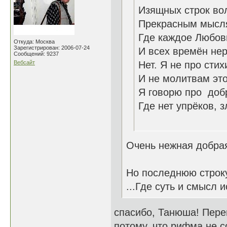
Изящных строк во
Прекрасным мысля
Где каждое Любов
Откуда: Москва
Зарегистрирован: 2006-07-24
И всех времён нер
Сообщений: 9237
Вебсайт
Нет. Я не про сти
И не молитвам эт
Я говорю про доб
Где нет упрёков,
26.1
Очень нежная добра
Но последнюю строку
...Где суть и смысл
спасибо, Танюша! Переи
потому, что рифма не со