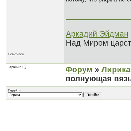
______________
Аркадий Эйдман
Над Миром царс
Неактивен
Страниц:
1
2
Форум
»
Лирика
волнующая вязь
Перейти