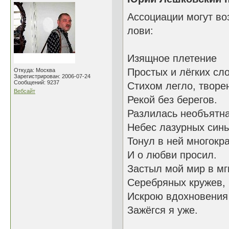
Ассоциации могут во
лови:
Изящное плетение
Простых и лёгких сл
Откуда: Москва
Зарегистрирован: 2006-07-24
Сообщений: 9237
Стихом легло, творе
Вебсайт
Рекой без берегов.
Разлилась необъятн
Небес лазурных синь
Тонул в ней многокр
И о любви просил.
Застыл мой мир в мг
Серебряных кружев,
Искрою вдохновения
Зажёгся я уже.