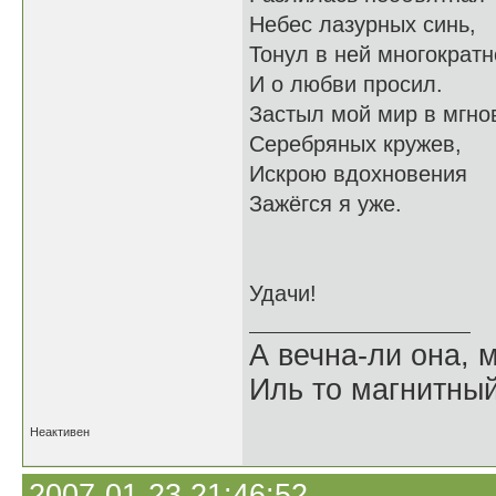
Небес лазурных синь,
Тонул в ней многократн
И о любви просил.
Застыл мой мир в мгно
Серебряных кружев,
Искрою вдохновения
Зажёгся я уже.
Удачи!
А вечна-ли она,
Иль то магнитны
Неактивен
2007-01-23 21:46:52