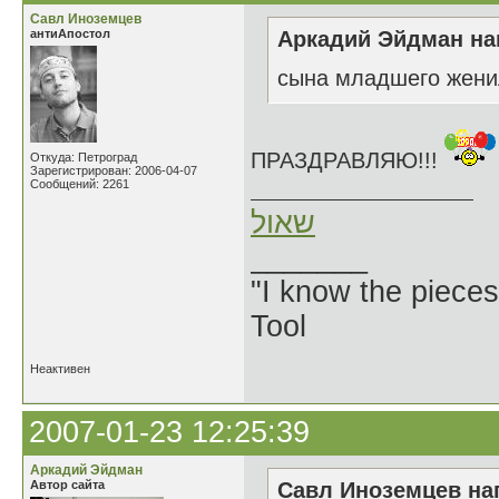
Савл Иноземцев
антиАпостол
Аркадий Эйдман нап
сына младшего жени
ПРАЗДРАВЛЯЮ!!!
Откуда: Петроград
Зарегистрирован: 2006-04-07
Сообщений: 2261
שאול
_______
"I know the pieces
Tool
Неактивен
2007-01-23 12:25:39
Аркадий Эйдман
Автор сайта
Савл Иноземцев нап