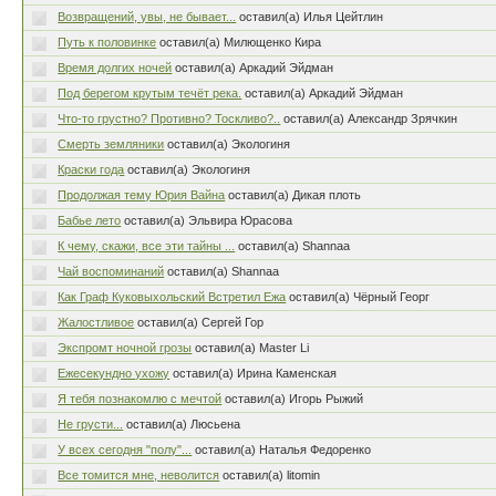
Возвращений, увы, не бывает...
оставил(а) Илья Цейтлин
Путь к половинке
оставил(а) Милющенко Кира
Время долгих ночей
оставил(а) Аркадий Эйдман
Под берегом крутым течёт река.
оставил(а) Аркадий Эйдман
Что-то грустно? Противно? Тоскливо?..
оставил(а) Александр Зрячкин
Смерть земляники
оставил(а) Экологиня
Краски года
оставил(а) Экологиня
Продолжая тему Юрия Вайна
оставил(а) Дикая плоть
Бабье лето
оставил(а) Эльвира Юрасова
К чему, скажи, все эти тайны ...
оставил(а) Shannaa
Чай воспоминаний
оставил(а) Shannaa
Как Граф Куковыхольский Встретил Ежа
оставил(а) Чёрный Георг
Жалостливое
оставил(а) Сергей Гор
Экспромт ночной грозы
оставил(а) Master Li
Ежесекундно ухожу
оставил(а) Ирина Каменская
Я тебя познакомлю с мечтой
оставил(а) Игорь Рыжий
Не грусти...
оставил(а) Люсьена
У всех сегодня "полу"...
оставил(а) Наталья Федоренко
Все томится мне, неволится
оставил(а) litomin