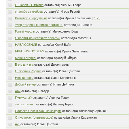
О Любви к Отчизне
оставил(а) Чёрный Георг
спасибо за любовь
оставил(а) Игорь Рыжий
Разговор с юродивым
оставил(а) Ирина Каменская
[
1
2
]
Улиц старинных витое плетенье.
оставил(а) Шахиня
Голый король
оставил(а) Милющенко Кира
Я распят на цепочках событий
оставил(а) Master Li
НАБЛЮДЕНИЕ
оставил(а) Юрий Вайн
БРАТЬЯМ-ПОЭТАМ
оставил(а) Ирина Залетаева
Манеж сгорел.
оставил(а) Аркадий Эйдман
В е р ш и н а
оставил(а) Дикая плоть
О любви к Родине
оставил(а) Илья Цейтлин
Новые вещи
оставил(а) Саша Коврижных
Добрый вечер
оставил(а) Илья Цейтлин
Аби
оставил(а) Эльдар
Пуркуа па?
оставил(а) Леонид Терех
ти-ти - та-та...
оставил(а) Леонид Терех
Полвека Свет в окошке каждом
оставил(а) Александр Зрячкин
О пустяках (учительское)
оставил(а) Ирина Каменская
Ау!
оставил(а) Илья Цейтлин