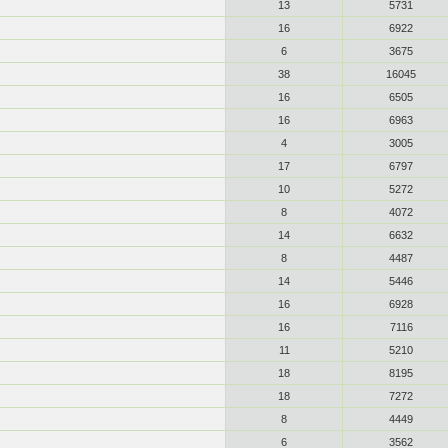
13
5731
16
6922
6
3675
38
16045
16
6505
16
6963
4
3005
17
6797
10
5272
8
4072
14
6632
8
4487
14
5446
16
6928
16
7116
11
5210
18
8195
18
7272
8
4449
6
3562