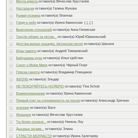
Мечта идиота
оставил(а) Вячеслав Хрусталев
Ностальгия
оставил(а) Галина Жукова
Рыжая поземка
оставил(а) Shannaa
Глядя в небо
оставил(а) Ирина Каменская
[
1
2
]
Выяснение отношений
оставил(а) Анна Гиневская
Тонуло облако за лесом...
оставил(а) Юрий Юрмальский
Детства милые лошадки. Авторская песня
оставил(а) Шахиня
Игры памяти
оставил(а) Андрей Теверовский
Бабушкины руки
оставил(а) Илья Цейтлин
Сонет о Моём Мире
оставил(а) Чёрный Георг
Пляски смерти
оставил(а) Владимир Плющиков
ЖИЗНЬ
оставил(а) Эльдар
НЕ ПОКОРЯЙТЕСЬ НОЯБРЮ
оставил(а) Tina Schott
Взаимопоминание
оставил(а) Ирина Каменская
Первый снег на откровенность не похож
оставил(а) Александр Зрячкин
осеннее
оставил(а) Бася
Женщине
оставил(а) Вячеслав Хрусталев
Ты болен осенью...
оставил(а) Нинель Лоу
Дыханье затаив...
оставил(а) Элина
СТРАСТИ-МОРДАСТИ
оставил(а) Ирина Залетаева