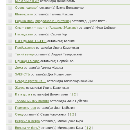
М е л о м а н и я
оставил(а) Дикая плоть
Осень, однако:)
оставил(а) Елена Бондаренко
Шито-крыто
оставил(а) Галина Жукова
Родина моя ( продолжая И.Цейтлина)
оставил(а) Дикая плоть
Сны – стихи – память (Аркадию Эйдману)
оставил(а) Илья Цейтлин
Наследство
оставил(а) Сергей Гор
ГОРОДСКАЯ ОСЕНЬ
оставил(а) Ксения
Пробужденье
оставил(а) Ирина Каменская
Тихий вечер
оставил(а) Андрей Теверовский
Однажды в баре
оставил(а) Сергей Гор
Дома
оставил(а) Галина Жукова
ЗАВИСТЬ
оставил(а) Дюк Ирвингович
Сегодня грустен я …
оставил(а) Александр Кожейкин
Жажда
оставил(а) Ирина Каменская
К в а д р а т
оставил(а) Дикая плоть
[
1
2
]
Тополиный пух памяти
оставил(а) Илья Цейтлин
Прикоснуться
оставил(а) Илья Цейтлин
Отец
оставил(а) Саша Коврижных
[
1
2
]
Встреча в метро
оставил(а) Милющенко Кира
Больна ли боль?
оставил(а) Милющенко Кира
[
1
2
]