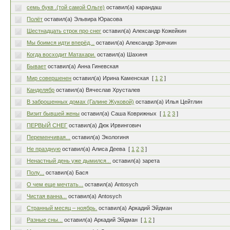
семь букв .(той самой Ольге)
оставил(а) карандаш
Полёт
оставил(а) Эльвира Юрасова
Шестнадцать строк про снег
оставил(а) Александр Кожейкин
Мы боимся идти вперёд...
оставил(а) Александр Зрячкин
Когда восходит Матахари.
оставил(а) Шахиня
Бывает
оставил(а) Анна Гиневская
Мир совершенен
оставил(а) Ирина Каменская
[
1
2
]
Канделябр
оставил(а) Вячеслав Хрусталев
В заброшенных домах (Галине Жуковой)
оставил(а) Илья Цейтлин
Визит бывшей жены
оставил(а) Саша Коврижных
[
1
2
3
]
ПЕРВЫЙ СНЕГ
оставил(а) Дюк Ирвингович
Переменчивая...
оставил(а) Экологиня
Не праздную
оставил(а) Алиса Деева
[
1
2
3
]
Ненастный день уже дымился...
оставил(а) зарета
Полу...
оставил(а) Бася
О чем еще мечтать...
оставил(а) Antosych
Чистая ванна...
оставил(а) Antosych
Странный месяц – ноябрь.
оставил(а) Аркадий Эйдман
Разные сны...
оставил(а) Аркадий Эйдман
[
1
2
]