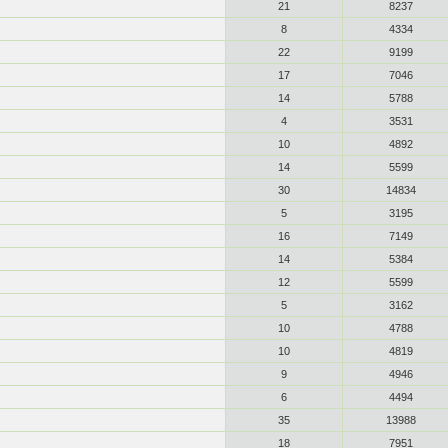
21
8237
8
4334
22
9199
17
7046
14
5788
4
3531
10
4892
14
5599
30
14834
5
3195
16
7149
14
5384
12
5599
5
3162
10
4788
10
4819
9
4946
6
4494
35
13988
18
7951