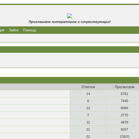
Приглашаем литераторов и сочувствующих!
ция
Зайти
Помощь
Ответов
Просмотров
14
6761
6
7440
12
6084
7
3770
11
4879
21
8267
31
13915