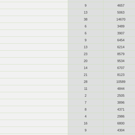
9
4657
13
5063
38
14670
6
3489
6
3907
9
6454
13
6214
23
8579
20
9534
14
6707
21
8123
28
10589
11
4844
2
2505
7
3896
8
4371
4
2986
16
6800
9
4304