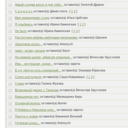
Давай создам весну я для тебя...
оставил(а) Золотой-Дракон
С в и р е л ь
оставил(а) Дикая плоть
[
1
2
]
Мир принадлежит стаду
оставил(а) Илья Цейтлин
Я улыбаюсь
оставил(а) Ирина Каменская
[
1
2
]
Не быть
оставил(а) Ирина Каменская
[
1
2
]
Растоптали любовь каблуками железными.
оставил(а) Шахиня
Закончила осень...
оставил(а) Antosych
зима - всему начало
оставил(а) Бася
На нежном шелке, абрисом изящным...
оставил(а) Вячеслав Хрусталев
Ива... неутешная, седая...
оставил(а) зарета
В эту лёгкую сеть откровений...
оставил(а) Эльвира Юрасова
Скоро шестьдесят
оставил(а) Саша Коврижных
[
1
2
]
Слова
оставил(а) Галина Жукова
Возможный диалог с Творцом
оставил(а) Вячеслав Хрусталев
Взвешенное нет.
оставил(а) Милющенко Кира
Основной вопрос
оставил(а) litomin
Рублёвка и Николина гора...
оставил(а) зарета
Притча о храме
оставил(а) Бикинеев Виталий
Глубокая осень...
оставил(а) Antosych