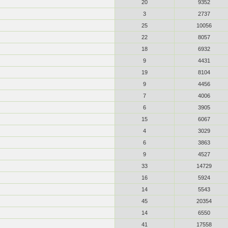
20
9352
3
2737
25
10056
22
8057
18
6932
9
4431
19
8104
9
4456
7
4006
6
3905
15
6067
4
3029
6
3863
9
4527
33
14729
16
5924
14
5543
45
20354
14
6550
41
17558