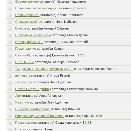
Осенне-зимнее
оставил(а) Наталья Федоренко
Слава вам, легко живущим...
оставил(а) зарета
Спеши грешить!
оставил(а) Ирина Залетаева
С праздником?
оставил(а) Илья Цейтлин
Бульон
оставил(а) Аркадий Эйдман
С любовью к классикам
оставил(а) Алиса Деева
В топку времени...
оставил(а) Бикинеев Виталий
Грехопадение
оставил(а) Ксения
Святая Русь
оставил(а) Евгений Бунин
[
1
2
]
НЕЖНОСТЬ
оставил(а) Эльвира Юрасова
Ты для меня, наверно, слишком крут...
оставил(а) Морозова Ольга
припевочка
оставил(а) Игорь Рыжий
Летнее эхо
оставил(а) Илья Цейтлин
Поэт и Смерть (диптих)
оставил(а) Александр Кожейкин
Дом
оставил(а) Анна Гиневская
У камина
оставил(а) Илья Цейтлин
На столе лежит колода.
оставил(а) Шахиня
Биврёст над Северной Венецией
оставил(а) Чёрный Георг
После развода
оставил(а) Саша Коврижных
[
1
2
]
Поэтам
оставил(а) Таша