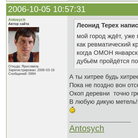
2006-10-05 10:57:31
Antosych
Автор сайта
Леонид Терех напис
мой город ждёт, уже 
как ревматический кр
когда ОМОН январск
дубьём пройдётся по 
Откуда: Ярославль
Зарегистрирован: 2006-03-16
Сообщений: 5994
А ты хитрее будь хитре
Пока не поздно вон отс
Окоп деревни точно гр
В любую дикую метель!
Antosych