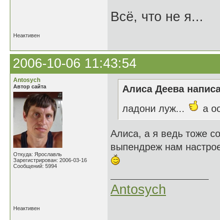
Всё, что не я...
Неактивен
2006-10-06 11:43:54
Antosych
Автор сайта
Алиса Деева написа
ладони луж...
а о
Алиса, а я ведь тоже с
выпендреж нам настрое
Откуда: Ярославль
Зарегистрирован: 2006-03-16
Сообщений: 5994
Antosych
Неактивен