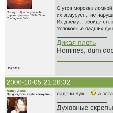
С утра морозец ломкой
Откуда: г. Долгопрудный МО
их замурует... не наруш
Зарегистрирован: 2006-03-24
Сообщений: 5753
Их дрёму... обойди сто
Успокоенье падших душ
Дикая плоть
Homines, dum doce
______________
Неактивен
2006-10-05 21:26:32
Алиса Деева
ладони луж...
а ост
Председатель клуба самоубийц
Духовные скрепы