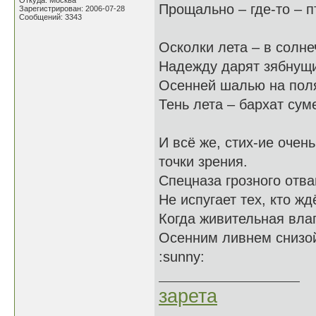
Откуда: Москва
Прощально – где-то – п
Зарегистрирован: 2006-07-28
Сообщений: 3343
Осколки лета – в солне
Надежду дарят зябнущ
Осенней шалью на поля
Тень лета – бархат сум
И всё же, стих-ие очен
точки зрения.
Спецназа грозного отва
Не испугает тех, кто жд
Когда живительная вла
Осенним ливнем снизой
:sunny:
зарета