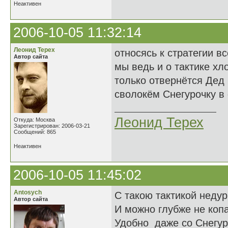
Неактивен
2006-10-05 11:32:14
Леонид Терех
относясь к стратегии в
Автор сайта
мы ведь и о тактике хл
только отвернётся Дед
сволокём Снегурочку в о
Леонид Терех
Откуда: Москва
Зарегистрирован: 2006-03-21
Сообщений: 865
Неактивен
2006-10-05 11:45:02
Antosych
С такою тактикой недур
Автор сайта
И можно глубже не копа
Удобно даже со Снегур