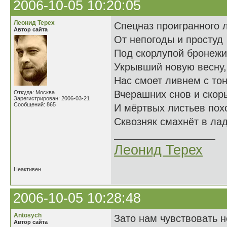
2006-10-05 10:20:05
Леонид Терех
Спецназ проигранного л
Автор сайта
От непогоды и простуд
Под скорлупой бронежи
Укрывший новую весну,
Нас смоет ливнем с то
Вчерашних снов и скор
Откуда: Москва
Зарегистрирован: 2006-03-21
Сообщений: 865
И мёртвых листьев пох
Сквозняк смахнёт в лад
Леонид Терех
Неактивен
2006-10-05 10:28:48
Antosych
Зато нам чувствовать н
Автор сайта