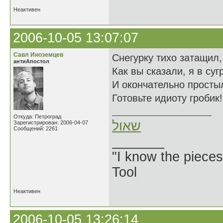
Неактивен
2006-10-05 13:07:07
Савл Иноземцев
Снегурку тихо затащил,
антиАпостол
Как вы сказали, я в суг
И окончательно просты
Готовьте идиоту гробик!
Откуда: Петроград
שאול
Зарегистрирован: 2006-04-07
Сообщений: 2261
_______
"I know the pieces
Tool
Неактивен
2006-10-05 13:26:14