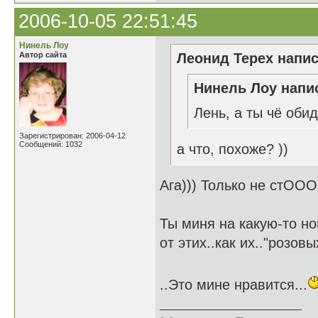
2006-10-05 22:51:45
Нинель Лоу
Автор сайта
Леонид Терех напис
Нинель Лоу напис
Лень, а ты чё оби
Зарегистрирован: 2006-04-12
Сообщений: 1032
а что, похоже? ))
Ага))) Только не стООО
Ты миня на какую-то н
от этих..как их.."розов
..Это мине нравится...