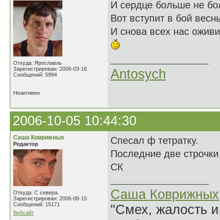
И сердце больше не бо
Вот вступит в бой весн
И снова всех нас оживи
Откуда: Ярославль
Зарегистрирован: 2006-03-16
Antosych
Сообщений: 5994
Неактивен
2006-10-05 10:44:30
Саша Коврижных
Спесал ф тетратку.
Редактор
Последние две строчк
СК
Саша Коврижных
Откуда: С севера.
Зарегистрирован: 2006-08-15
Сообщений: 15171
"Смех, жалость и
Вебсайт