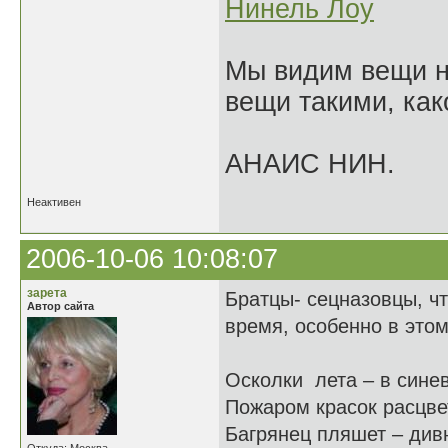
Нинель Лоу
Мы видим вещи не
вещи такими, как
АНАИС НИН.
Неактивен
2006-10-06 10:08:07
зарета
Братцы- сецназовцы, чт
Автор сайта
время, особенно в этом
Осколки лета – в сине
Пожаром красок расцве
Багрянец пляшет – див