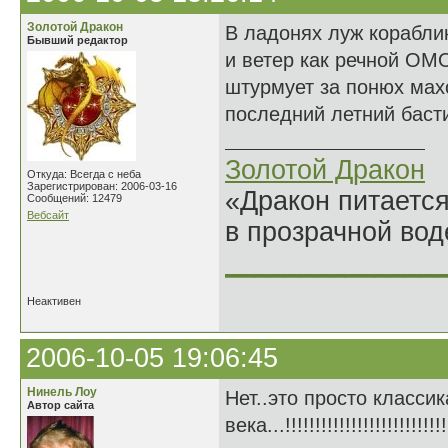
Золотой Дракон
В ладонях луж корабли
Бывший редактор
и ветер как речной ОМ
штурмует за понюх мах
последний летний баст
Золотой Дракон
Откуда: Всегда с неба
Зарегистрирован: 2006-03-16
«Дракон питается
Сообщений: 12479
Вебсайт
в прозрачной во
______________
Неактивен
2006-10-05 19:06:45
Нинель Лоу
Нет..это просто классик
Автор сайта
века...!!!!!!!!!!!!!!!!!!!!!!!!!!!