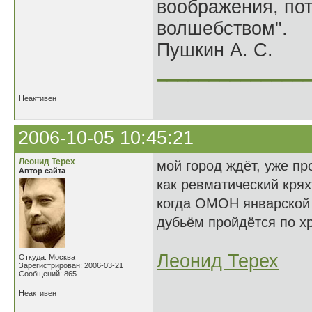
воображения, по
волшебством".
Пушкин А. С.
______________
Неактивен
2006-10-05 10:45:21
Леонид Терех
мой город ждёт, уже пр
Автор сайта
как ревматический крях
когда ОМОН январской
дубьём пройдётся по хр
Леонид Терех
Откуда: Москва
Зарегистрирован: 2006-03-21
Сообщений: 865
Неактивен