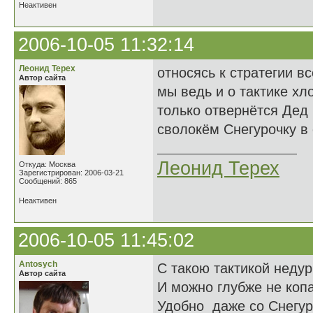
Неактивен
2006-10-05 11:32:14
Леонид Терех
относясь к стратегии в
Автор сайта
мы ведь и о тактике хл
только отвернётся Дед
сволокём Снегурочку в о
Леонид Терех
Откуда: Москва
Зарегистрирован: 2006-03-21
Сообщений: 865
Неактивен
2006-10-05 11:45:02
Antosych
С такою тактикой недур
Автор сайта
И можно глубже не копа
Удобно даже со Снегур