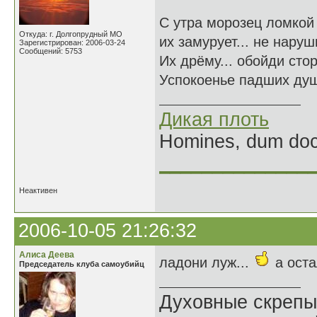
С утра морозец ломкой
Откуда: г. Долгопрудный МО
их замурует... не наруш
Зарегистрирован: 2006-03-24
Сообщений: 5753
Их дрёму... обойди сто
Успокоенье падших душ
Дикая плоть
Homines, dum doce
______________
Неактивен
2006-10-05 21:26:32
Алиса Деева
ладони луж...
а ост
Председатель клуба самоубийц
Духовные скрепы