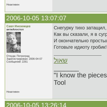
Неактивен
2006-10-05 13:07:07
Савл Иноземцев
Снегурку тихо затащил,
антиАпостол
Как вы сказали, я в суг
И окончательно просты
Готовьте идиоту гробик!
Откуда: Петроград
שאול
Зарегистрирован: 2006-04-07
Сообщений: 2261
_______
"I know the pieces
Tool
Неактивен
2006-10-05 13:26:14