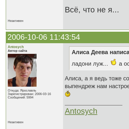
Всё, что не я...
Неактивен
2006-10-06 11:43:54
Antosych
Автор сайта
Алиса Деева написа
ладони луж...
а о
Алиса, а я ведь тоже с
выпендреж нам настрое
Откуда: Ярославль
Зарегистрирован: 2006-03-16
Сообщений: 5994
Antosych
Неактивен