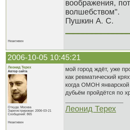
воображения, по
волшебством".
Пушкин А. С.
______________
Неактивен
2006-10-05 10:45:21
Леонид Терех
мой город ждёт, уже пр
Автор сайта
как ревматический крях
когда ОМОН январской
дубьём пройдётся по хр
Леонид Терех
Откуда: Москва
Зарегистрирован: 2006-03-21
Сообщений: 865
Неактивен