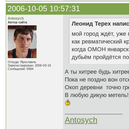
2006-10-05 10:57:31
Antosych
Автор сайта
Леонид Терех напис
мой город ждёт, уже 
как ревматический кр
когда ОМОН январск
дубьём пройдётся по 
Откуда: Ярославль
Зарегистрирован: 2006-03-16
Сообщений: 5994
А ты хитрее будь хитре
Пока не поздно вон отс
Окоп деревни точно гр
В любую дикую метель!
Antosych