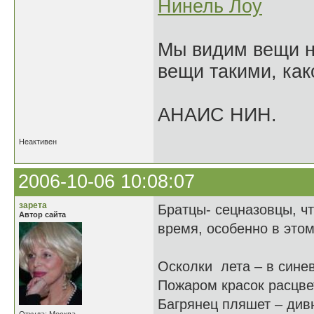
Нинель Лоу
Мы видим вещи не
вещи такими, как
АНАИС НИН.
Неактивен
2006-10-06 10:08:07
зарета
Братцы- сецназовцы, чт
Автор сайта
время, особенно в этом
Осколки лета – в сине
Пожаром красок расцве
Багрянец пляшет – див