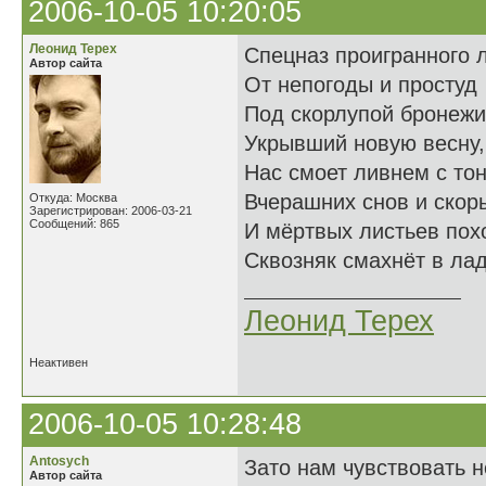
2006-10-05 10:20:05
Леонид Терех
Спецназ проигранного л
Автор сайта
От непогоды и простуд
Под скорлупой бронежи
Укрывший новую весну,
Нас смоет ливнем с то
Вчерашних снов и скор
Откуда: Москва
Зарегистрирован: 2006-03-21
Сообщений: 865
И мёртвых листьев пох
Сквозняк смахнёт в лад
Леонид Терех
Неактивен
2006-10-05 10:28:48
Antosych
Зато нам чувствовать н
Автор сайта