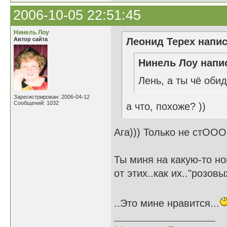
2006-10-05 22:51:45
Нинель Лоу
Автор сайта
Леонид Терех напис
Нинель Лоу напис
Лень, а ты чё оби
Зарегистрирован: 2006-04-12
Сообщений: 1032
а что, похоже? ))
Ага))) Только не стООО
Ты миня на какую-то н
от этих..как их.."розов
..Это мине нравится...