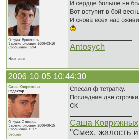
И сердце больше не бо
Вот вступит в бой весн
И снова всех нас оживи
Откуда: Ярославль
Зарегистрирован: 2006-03-16
Antosych
Сообщений: 5994
Неактивен
2006-10-05 10:44:30
Саша Коврижных
Спесал ф тетратку.
Редактор
Последние две строчк
СК
Саша Коврижных
Откуда: С севера.
Зарегистрирован: 2006-08-15
Сообщений: 15171
"Смех, жалость и
Вебсайт