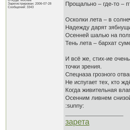
Откуда: Москва
Прощально – где-то – п
Зарегистрирован: 2006-07-28
Сообщений: 3343
Осколки лета – в солне
Надежду дарят зябнущ
Осенней шалью на поля
Тень лета – бархат сум
И всё же, стих-ие очен
точки зрения.
Спецназа грозного отва
Не испугает тех, кто жд
Когда живительная вла
Осенним ливнем снизой
:sunny:
зарета