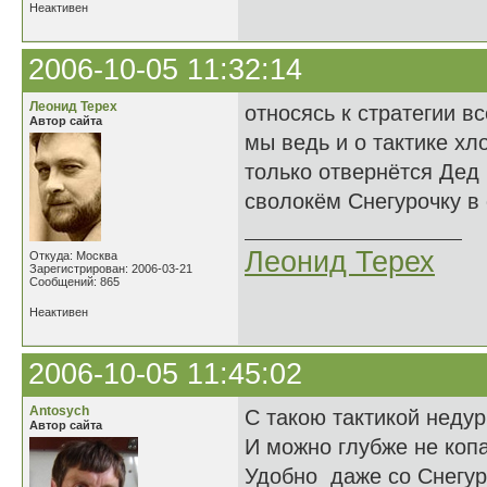
Неактивен
2006-10-05 11:32:14
Леонид Терех
относясь к стратегии в
Автор сайта
мы ведь и о тактике хл
только отвернётся Дед
сволокём Снегурочку в о
Леонид Терех
Откуда: Москва
Зарегистрирован: 2006-03-21
Сообщений: 865
Неактивен
2006-10-05 11:45:02
Antosych
С такою тактикой недур
Автор сайта
И можно глубже не копа
Удобно даже со Снегур