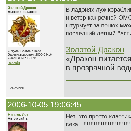
Золотой Дракон
В ладонях луж корабли
Бывший редактор
и ветер как речной ОМ
штурмует за понюх мах
последний летний баст
Золотой Дракон
Откуда: Всегда с неба
Зарегистрирован: 2006-03-16
«Дракон питается
Сообщений: 12479
Вебсайт
в прозрачной во
______________
Неактивен
2006-10-05 19:06:45
Нинель Лоу
Нет..это просто классик
Автор сайта
века...!!!!!!!!!!!!!!!!!!!!!!!!!!!