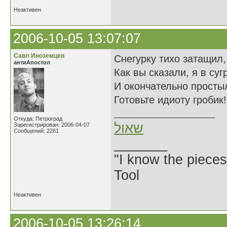
Неактивен
2006-10-05 13:07:07
Савл Иноземцев
Снегурку тихо затащил,
антиАпостол
Как вы сказали, я в суг
И окончательно просты
Готовьте идиоту гробик!
Откуда: Петроград
שאול
Зарегистрирован: 2006-04-07
Сообщений: 2261
_______
"I know the pieces
Tool
Неактивен
2006-10-05 13:26:14