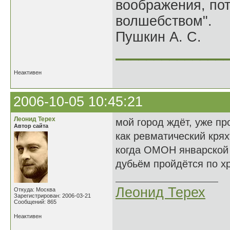
воображения, по
волшебством".
Пушкин А. С.
______________
Неактивен
2006-10-05 10:45:21
Леонид Терех
мой город ждёт, уже пр
Автор сайта
как ревматический крях
когда ОМОН январской
дубьём пройдётся по хр
Леонид Терех
Откуда: Москва
Зарегистрирован: 2006-03-21
Сообщений: 865
Неактивен