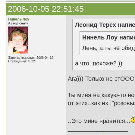
2006-10-05 22:51:45
Нинель Лоу
Автор сайта
Леонид Терех напис
Нинель Лоу напис
Лень, а ты чё оби
Зарегистрирован: 2006-04-12
Сообщений: 1032
а что, похоже? ))
Ага))) Только не стООО
Ты миня на какую-то н
от этих..как их.."розов
..Это мине нравится...