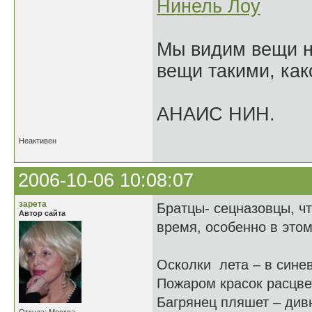
Нинель Лоу
Мы видим вещи не
вещи такими, как
АНАИС НИН.
Неактивен
2006-10-06 10:08:07
зарета
Братцы- сецназовцы, чт
Автор сайта
время, особенно в этом
Осколки лета – в сине
Пожаром красок расцве
Багрянец пляшет – див