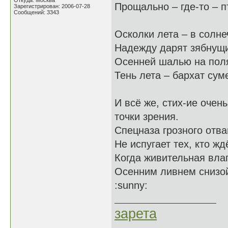
Откуда: Москва
Прощально – где-то – п
Зарегистрирован: 2006-07-28
Сообщений: 3343
Осколки лета – в солне
Надежду дарят зябнущ
Осенней шалью на поля
Тень лета – бархат сум
И всё же, стих-ие очен
точки зрения.
Спецназа грозного отва
Не испугает тех, кто жд
Когда живительная вла
Осенним ливнем снизой
:sunny:
зарета