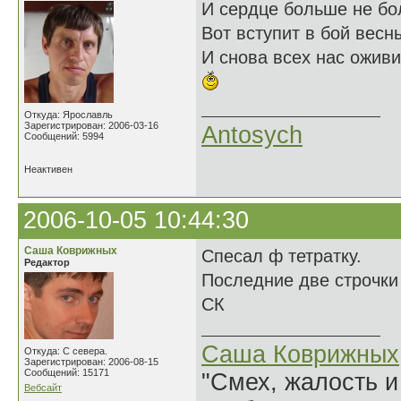
И сердце больше не бо
Вот вступит в бой весн
И снова всех нас оживи
Откуда: Ярославль
Зарегистрирован: 2006-03-16
Antosych
Сообщений: 5994
Неактивен
2006-10-05 10:44:30
Саша Коврижных
Спесал ф тетратку.
Редактор
Последние две строчк
СК
Саша Коврижных
Откуда: С севера.
Зарегистрирован: 2006-08-15
Сообщений: 15171
"Смех, жалость и
Вебсайт