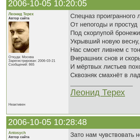
2006-10-05 10:20:05
Леонид Терех
Спецназ проигранного л
Автор сайта
От непогоды и простуд
Под скорлупой бронежи
Укрывший новую весну,
Нас смоет ливнем с то
Вчерашних снов и скор
Откуда: Москва
Зарегистрирован: 2006-03-21
Сообщений: 865
И мёртвых листьев пох
Сквозняк смахнёт в лад
Леонид Терех
Неактивен
2006-10-05 10:28:48
Antosych
Зато нам чувствовать н
Автор сайта