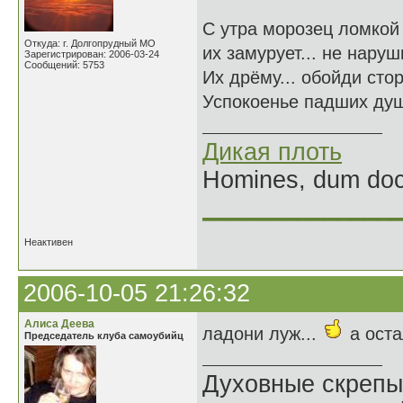
С утра морозец ломкой
Откуда: г. Долгопрудный МО
их замурует... не наруш
Зарегистрирован: 2006-03-24
Сообщений: 5753
Их дрёму... обойди сто
Успокоенье падших душ
Дикая плоть
Homines, dum doce
______________
Неактивен
2006-10-05 21:26:32
Алиса Деева
ладони луж...
а ост
Председатель клуба самоубийц
Духовные скрепы