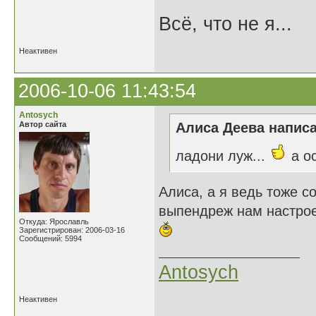
Всё, что не я...
Неактивен
2006-10-06 11:43:54
Antosych
Автор сайта
Алиса Деева написа
ладони луж...
а о
Алиса, а я ведь тоже с
выпендреж нам настрое
Откуда: Ярославль
Зарегистрирован: 2006-03-16
Сообщений: 5994
Antosych
Неактивен