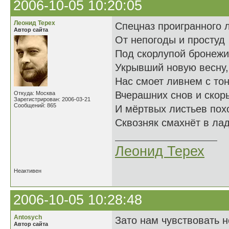
2006-10-05 10:20:05
Леонид Терех
Спецназ проигранного л
Автор сайта
От непогоды и простуд
Под скорлупой бронежи
Укрывший новую весну,
Нас смоет ливнем с то
Вчерашних снов и скор
Откуда: Москва
Зарегистрирован: 2006-03-21
Сообщений: 865
И мёртвых листьев пох
Сквозняк смахнёт в лад
Леонид Терех
Неактивен
2006-10-05 10:28:48
Antosych
Зато нам чувствовать н
Автор сайта