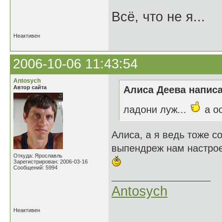
Всё, что не я...
Неактивен
2006-10-06 11:43:54
Antosych
Автор сайта
Алиса Деева написа
ладони луж...
а о
Алиса, а я ведь тоже с
выпендреж нам настрое
Откуда: Ярославль
Зарегистрирован: 2006-03-16
Сообщений: 5994
Antosych
Неактивен