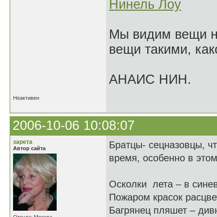
Нинель Лоу
Мы видим вещи не
вещи такими, как
АНАИС НИН.
Неактивен
2006-10-06 10:08:07
зарета
Братцы- сецназовцы, чт
Автор сайта
время, особенно в этом
Осколки лета – в сине
Пожаром красок расцве
Багрянец пляшет – див