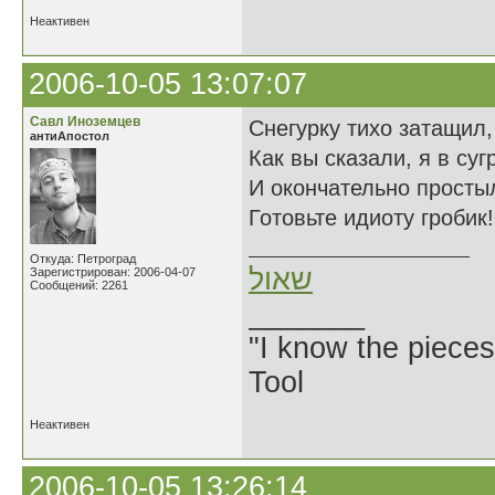
Неактивен
2006-10-05 13:07:07
Савл Иноземцев
Снегурку тихо затащил,
антиАпостол
Как вы сказали, я в суг
И окончательно просты
Готовьте идиоту гробик!
Откуда: Петроград
שאול
Зарегистрирован: 2006-04-07
Сообщений: 2261
_______
"I know the pieces
Tool
Неактивен
2006-10-05 13:26:14