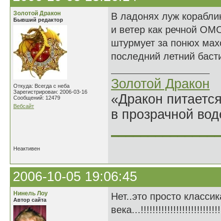
Золотой Дракон
В ладонях луж корабли
Бывший редактор
и ветер как речной ОМ
штурмует за понюх мах
последний летний баст
Золотой Дракон
Откуда: Всегда с неба
Зарегистрирован: 2006-03-16
«Дракон питается
Сообщений: 12479
Вебсайт
в прозрачной во
______________
Неактивен
2006-10-05 19:06:45
Нинель Лоу
Нет..это просто классик
Автор сайта
века...!!!!!!!!!!!!!!!!!!!!!!!!!!!