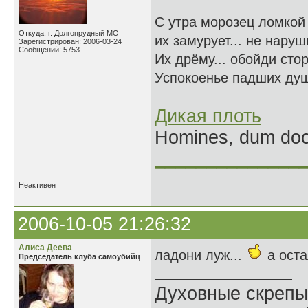
С утра морозец ломкой
Откуда: г. Долгопрудный МО
их замурует... не наруш
Зарегистрирован: 2006-03-24
Сообщений: 5753
Их дрёму... обойди сто
Успокоенье падших душ
Дикая плоть
Homines, dum doce
______________
Неактивен
2006-10-05 21:26:32
Алиса Деева
ладони луж...
а ост
Председатель клуба самоубийц
Духовные скрепы