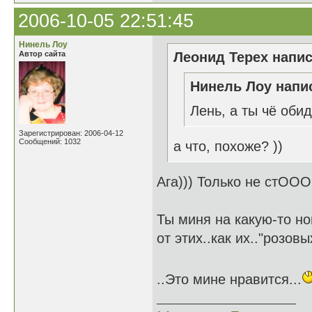
2006-10-05 22:51:45
Нинель Лоу
Автор сайта
Леонид Терех напис
Нинель Лоу напис
Лень, а ты чё оби
Зарегистрирован: 2006-04-12
Сообщений: 1032
а что, похоже? ))
Ага))) Только не стООО
Ты миня на какую-то н
от этих..как их.."розов
..Это мине нравится...