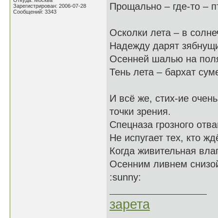
Откуда: Москва
Прощально – где-то – п
Зарегистрирован: 2006-07-28
Сообщений: 3343
Осколки лета – в солне
Надежду дарят зябнущ
Осенней шалью на поля
Тень лета – бархат сум
И всё же, стих-ие очен
точки зрения.
Спецназа грозного отва
Не испугает тех, кто жд
Когда живительная вла
Осенним ливнем снизой
:sunny:
зарета