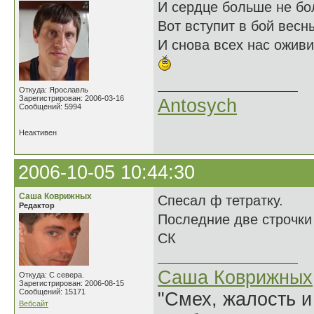
И сердце больше не бо
Вот вступит в бой весн
И снова всех нас оживи
Откуда: Ярославль
Зарегистрирован: 2006-03-16
Antosych
Сообщений: 5994
Неактивен
2006-10-05 10:44:30
Саша Коврижных
Спесал ф тетратку.
Редактор
Последние две строчк
СК
Саша Коврижных
Откуда: С севера.
Зарегистрирован: 2006-08-15
Сообщений: 15171
"Смех, жалость и
Вебсайт