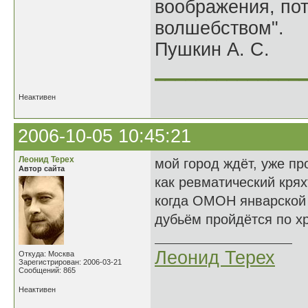
воображения, по
волшебством".
Пушкин А. С.
______________
Неактивен
2006-10-05 10:45:21
Леонид Терех
мой город ждёт, уже пр
Автор сайта
как ревматический крях
когда ОМОН январской
дубьём пройдётся по хр
Леонид Терех
Откуда: Москва
Зарегистрирован: 2006-03-21
Сообщений: 865
Неактивен