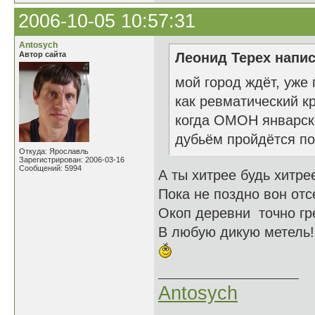
2006-10-05 10:57:31
Antosych
Автор сайта
Леонид Терех напис
мой город ждёт, уже 
как ревматический кр
когда ОМОН январск
дубьём пройдётся по 
Откуда: Ярославль
Зарегистрирован: 2006-03-16
Сообщений: 5994
А ты хитрее будь хитре
Пока не поздно вон отс
Окоп деревни точно гр
В любую дикую метель!
Antosych