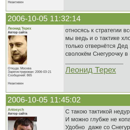
Неактивен
2006-10-05 11:32:14
Леонид Терех
относясь к стратегии в
Автор сайта
мы ведь и о тактике хл
только отвернётся Дед
сволокём Снегурочку в о
Леонид Терех
Откуда: Москва
Зарегистрирован: 2006-03-21
Сообщений: 865
Неактивен
2006-10-05 11:45:02
Antosych
С такою тактикой недур
Автор сайта
И можно глубже не копа
Удобно даже со Снегур