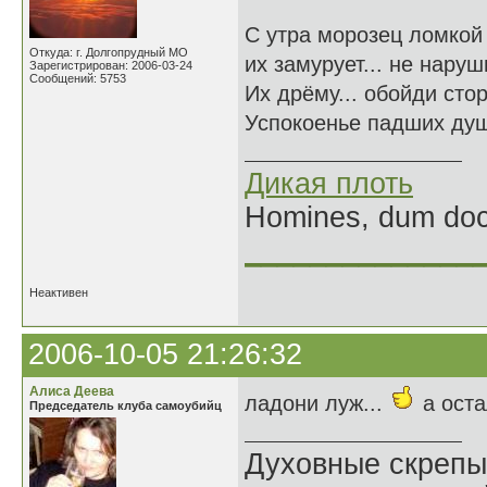
С утра морозец ломкой
Откуда: г. Долгопрудный МО
их замурует... не наруш
Зарегистрирован: 2006-03-24
Сообщений: 5753
Их дрёму... обойди сто
Успокоенье падших душ
Дикая плоть
Homines, dum doce
______________
Неактивен
2006-10-05 21:26:32
Алиса Деева
ладони луж...
а ост
Председатель клуба самоубийц
Духовные скрепы