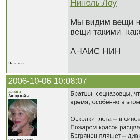
Нинель Лоу
Мы видим вещи не
вещи такими, как
АНАИС НИН.
Неактивен
2006-10-06 10:08:07
зарета
Братцы- сецназовцы, чт
Автор сайта
время, особенно в этом
Осколки лета – в сине
Пожаром красок расцве
Багрянец пляшет – див