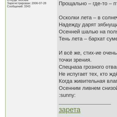
Откуда: Москва
Прощально – где-то – п
Зарегистрирован: 2006-07-28
Сообщений: 3343
Осколки лета – в солне
Надежду дарят зябнущ
Осенней шалью на поля
Тень лета – бархат сум
И всё же, стих-ие очен
точки зрения.
Спецназа грозного отва
Не испугает тех, кто жд
Когда живительная вла
Осенним ливнем снизой
:sunny:
зарета