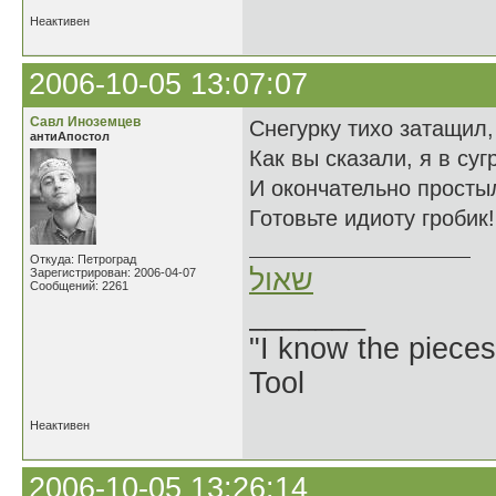
Неактивен
2006-10-05 13:07:07
Савл Иноземцев
Снегурку тихо затащил,
антиАпостол
Как вы сказали, я в суг
И окончательно просты
Готовьте идиоту гробик!
Откуда: Петроград
שאול
Зарегистрирован: 2006-04-07
Сообщений: 2261
_______
"I know the pieces
Tool
Неактивен
2006-10-05 13:26:14