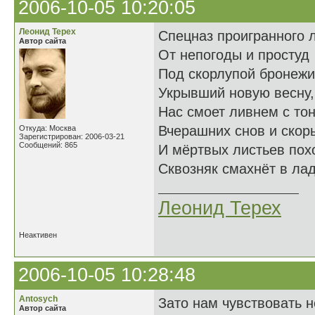
2006-10-05 10:20:05
Леонид Терех
Спецназ проигранного л
Автор сайта
От непогоды и простуд
Под скорлупой бронежи
Укрывший новую весну,
Нас смоет ливнем с то
Вчерашних снов и скор
Откуда: Москва
Зарегистрирован: 2006-03-21
Сообщений: 865
И мёртвых листьев пох
Сквозняк смахнёт в лад
Леонид Терех
Неактивен
2006-10-05 10:28:48
Antosych
Зато нам чувствовать н
Автор сайта