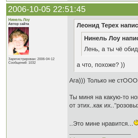
2006-10-05 22:51:45
Нинель Лоу
Автор сайта
Леонид Терех напис
Нинель Лоу напис
Лень, а ты чё оби
Зарегистрирован: 2006-04-12
Сообщений: 1032
а что, похоже? ))
Ага))) Только не стООО
Ты миня на какую-то н
от этих..как их.."розов
..Это мине нравится...