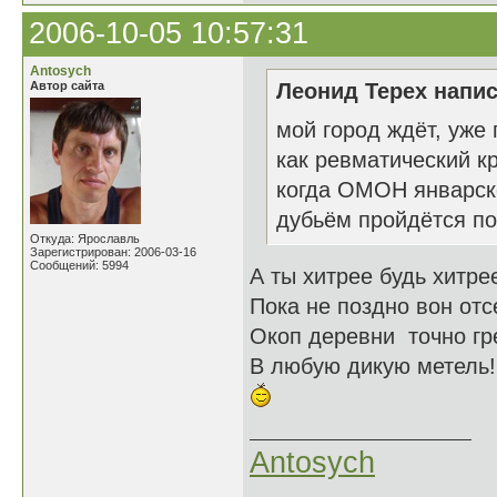
2006-10-05 10:57:31
Antosych
Автор сайта
Леонид Терех напис
мой город ждёт, уже 
как ревматический кр
когда ОМОН январск
дубьём пройдётся по 
Откуда: Ярославль
Зарегистрирован: 2006-03-16
Сообщений: 5994
А ты хитрее будь хитре
Пока не поздно вон отс
Окоп деревни точно гр
В любую дикую метель!
Antosych