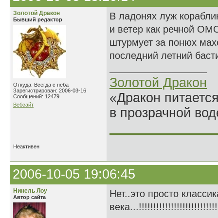
Золотой Дракон
В ладонях луж корабли
Бывший редактор
и ветер как речной ОМ
штурмует за понюх мах
последний летний баст
Золотой Дракон
Откуда: Всегда с неба
Зарегистрирован: 2006-03-16
«Дракон питается
Сообщений: 12479
Вебсайт
в прозрачной во
______________
Неактивен
2006-10-05 19:06:45
Нинель Лоу
Нет..это просто классик
Автор сайта
века...!!!!!!!!!!!!!!!!!!!!!!!!!!!