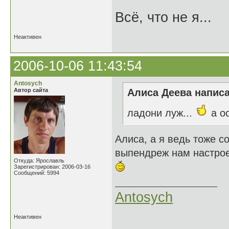
Всё, что не я...
Неактивен
2006-10-06 11:43:54
Antosych
Автор сайта
Алиса Деева написа
ладони луж...
а о
Алиса, а я ведь тоже с
выпендреж нам настрое
Откуда: Ярославль
Зарегистрирован: 2006-03-16
Сообщений: 5994
Antosych
Неактивен