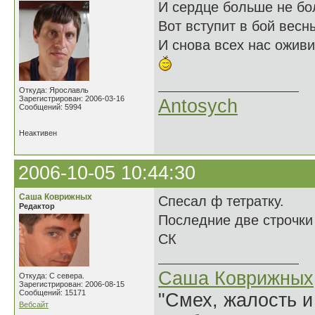
И сердце больше не бо
Вот вступит в бой весн
И снова всех нас оживи
Откуда: Ярославль
Зарегистрирован: 2006-03-16
Antosych
Сообщений: 5994
Неактивен
2006-10-05 10:44:30
Саша Коврижных
Спесал ф тетратку.
Редактор
Последние две строчк
СК
Саша Коврижных
Откуда: С севера.
Зарегистрирован: 2006-08-15
Сообщений: 15171
"Смех, жалость и
Вебсайт