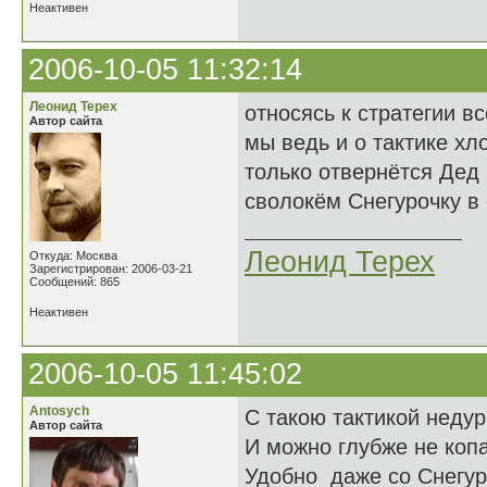
Неактивен
2006-10-05 11:32:14
Леонид Терех
относясь к стратегии в
Автор сайта
мы ведь и о тактике хл
только отвернётся Дед
сволокём Снегурочку в о
Леонид Терех
Откуда: Москва
Зарегистрирован: 2006-03-21
Сообщений: 865
Неактивен
2006-10-05 11:45:02
Antosych
С такою тактикой недур
Автор сайта
И можно глубже не копа
Удобно даже со Снегур