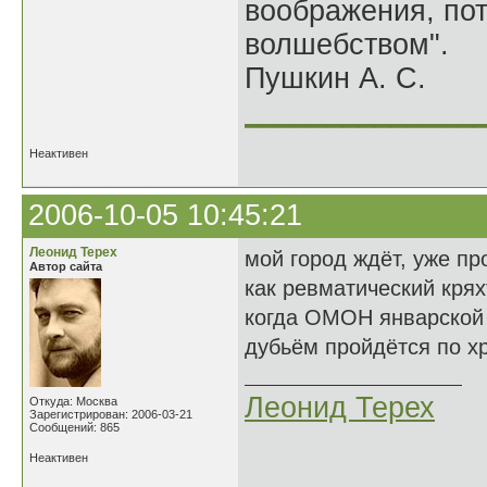
воображения, по
волшебством".
Пушкин А. С.
______________
Неактивен
2006-10-05 10:45:21
Леонид Терех
мой город ждёт, уже пр
Автор сайта
как ревматический крях
когда ОМОН январской
дубьём пройдётся по хр
Леонид Терех
Откуда: Москва
Зарегистрирован: 2006-03-21
Сообщений: 865
Неактивен