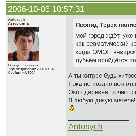
2006-10-05 10:57:31
Antosych
Автор сайта
Леонид Терех напис
мой город ждёт, уже 
как ревматический кр
когда ОМОН январск
дубьём пройдётся по 
Откуда: Ярославль
Зарегистрирован: 2006-03-16
Сообщений: 5994
А ты хитрее будь хитре
Пока не поздно вон отс
Окоп деревни точно гр
В любую дикую метель!
Antosych