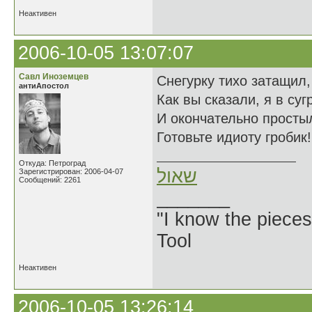
Неактивен
2006-10-05 13:07:07
Савл Иноземцев
Снегурку тихо затащил,
антиАпостол
Как вы сказали, я в суг
И окончательно просты
Готовьте идиоту гробик!
Откуда: Петроград
שאול
Зарегистрирован: 2006-04-07
Сообщений: 2261
_______
"I know the pieces
Tool
Неактивен
2006-10-05 13:26:14