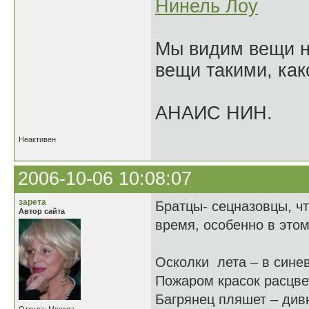
Нинель Лоу
Мы видим вещи не
вещи такими, как
АНАИС НИН.
Неактивен
2006-10-06 10:08:07
зарета
Братцы- сецназовцы, чт
Автор сайта
время, особенно в этом
Осколки лета – в сине
Пожаром красок расцве
Багрянец пляшет – див