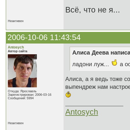
Всё, что не я...
Неактивен
2006-10-06 11:43:54
Antosych
Автор сайта
Алиса Деева написа
ладони луж...
а о
Алиса, а я ведь тоже с
выпендреж нам настрое
Откуда: Ярославль
Зарегистрирован: 2006-03-16
Сообщений: 5994
Antosych
Неактивен