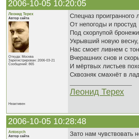
2006-10-05 10:20:05
Леонид Терех
Спецназ проигранного л
Автор сайта
От непогоды и простуд
Под скорлупой бронежи
Укрывший новую весну,
Нас смоет ливнем с то
Вчерашних снов и скор
Откуда: Москва
Зарегистрирован: 2006-03-21
Сообщений: 865
И мёртвых листьев пох
Сквозняк смахнёт в лад
Леонид Терех
Неактивен
2006-10-05 10:28:48
Antosych
Зато нам чувствовать н
Автор сайта