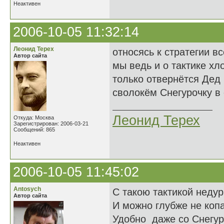
Неактивен
2006-10-05 11:32:14
Леонид Терех
относясь к стратегии в
Автор сайта
мы ведь и о тактике хл
только отвернётся Дед
сволокём Снегурочку в о
Леонид Терех
Откуда: Москва
Зарегистрирован: 2006-03-21
Сообщений: 865
Неактивен
2006-10-05 11:45:02
Antosych
С такою тактикой недур
Автор сайта
И можно глубже не копа
Удобно даже со Снегур