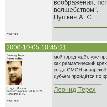
воображения, по
волшебством".
Пушкин А. С.
______________
Неактивен
2006-10-05 10:45:21
Леонид Терех
мой город ждёт, уже пр
Автор сайта
как ревматический крях
когда ОМОН январской
дубьём пройдётся по хр
Леонид Терех
Откуда: Москва
Зарегистрирован: 2006-03-21
Сообщений: 865
Неактивен