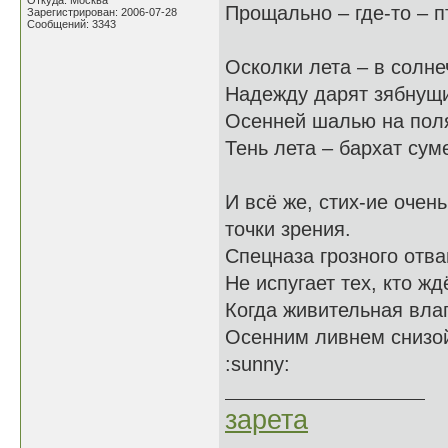
Откуда: Москва
Прощально – где-то – п
Зарегистрирован: 2006-07-28
Сообщений: 3343
Осколки лета – в солне
Надежду дарят зябнущ
Осенней шалью на поля
Тень лета – бархат сум
И всё же, стих-ие очен
точки зрения.
Спецназа грозного отва
Не испугает тех, кто жд
Когда живительная вла
Осенним ливнем снизой
:sunny:
зарета