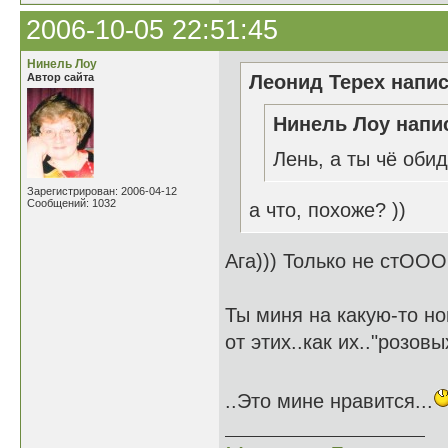
2006-10-05 22:51:45
Нинель Лоу
Автор сайта
Леонид Терех напис
Нинель Лоу напис
Лень, а ты чё оби
Зарегистрирован: 2006-04-12
Сообщений: 1032
а что, похоже? ))
Ага))) Только не стООО
Ты миня на какую-то н
от этих..как их.."розов
..Это мине нравится...