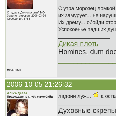
С утра морозец ломкой
Откуда: г. Долгопрудный МО
их замурует... не наруш
Зарегистрирован: 2006-03-24
Сообщений: 5753
Их дрёму... обойди сто
Успокоенье падших душ
Дикая плоть
Homines, dum doce
______________
Неактивен
2006-10-05 21:26:32
Алиса Деева
ладони луж...
а ост
Председатель клуба самоубийц
Духовные скрепы