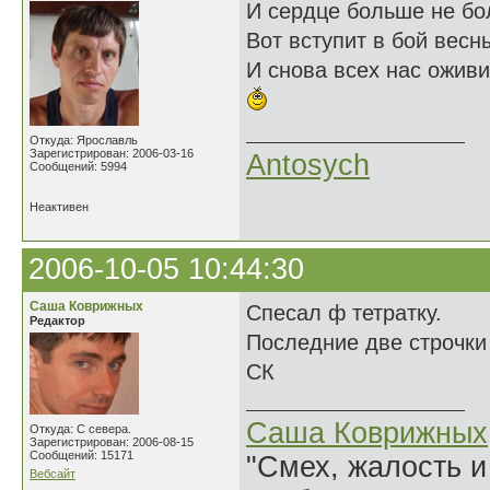
И сердце больше не бо
Вот вступит в бой весн
И снова всех нас оживи
Откуда: Ярославль
Зарегистрирован: 2006-03-16
Antosych
Сообщений: 5994
Неактивен
2006-10-05 10:44:30
Саша Коврижных
Спесал ф тетратку.
Редактор
Последние две строчк
СК
Саша Коврижных
Откуда: С севера.
Зарегистрирован: 2006-08-15
Сообщений: 15171
"Смех, жалость и
Вебсайт