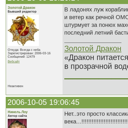
Золотой Дракон
В ладонях луж корабли
Бывший редактор
и ветер как речной ОМ
штурмует за понюх мах
последний летний баст
Золотой Дракон
Откуда: Всегда с неба
Зарегистрирован: 2006-03-16
«Дракон питается
Сообщений: 12479
Вебсайт
в прозрачной во
______________
Неактивен
2006-10-05 19:06:45
Нинель Лоу
Нет..это просто классик
Автор сайта
века...!!!!!!!!!!!!!!!!!!!!!!!!!!!