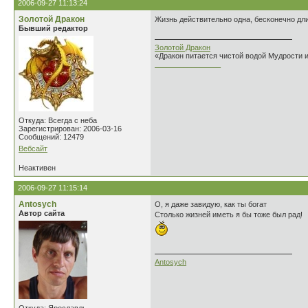
2006-09-27 11:13:24
Золотой Дракон
Жизнь действительно одна, бесконечно дли
Бывший редактор
Золотой Дракон
«Дракон питается чистой водой Мудрости 
________________
Откуда: Всегда с неба
Зарегистрирован: 2006-03-16
Сообщений: 12479
Вебсайт
Неактивен
2006-09-27 11:15:14
Antosych
О, я даже завидую, как ты богат
Автор сайта
Столько жизней иметь я бы тоже был рад!
Antosych