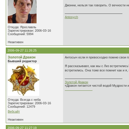
Джонни, нельзя так говорить. О вечности н
Antosych
Откуда: Ярославль
Зарегистрирован: 2006-03-16
Сообщений: 5994
Неактивен
2006-09-27 11:26:25
Золотой Дракон
Антосыч если я превосходно помню свои пр
Бывший редактор
Я рассказывавл, как мы с Лиз встретились?
встретились. Она тоже все помнит как и я
Золотой Дракон
«Дракон питается чистой водой Мудрости 
________________
Откуда: Всегда с неба
Зарегистрирован: 2006-03-16
Сообщений: 12479
Вебсайт
Неактивен
2006-09-27 11:27:19