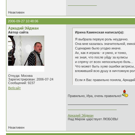
________________
Неактивен
2006-09-27 10:48:06
Аркадий Эйдман
Автор сайта
Ирина Каменская написал(а):
Я выбрала первую роль неудачно.
Она мне казалась значительной, емко
Сценарию было угодно иначе.
Ах, как я играла - и умно, и тонко,
не зная, что после уйду за кулисы
и спрячу от всех непосильную боль...
Что может быть хуже ошибки актрисы,
вложившей всю душу в ничтожную рол
Откуда: Москва
Зарегистрирован: 2006-07-24
Если я Вас правильно поняла, Аркади
Сообщений: 9237
Вебсайт
Правильно, Ира, очень правильно!
___________________________
Аркадий Эйдман
Над Миром царствует ЛЮБОВЬ!
Неактивен