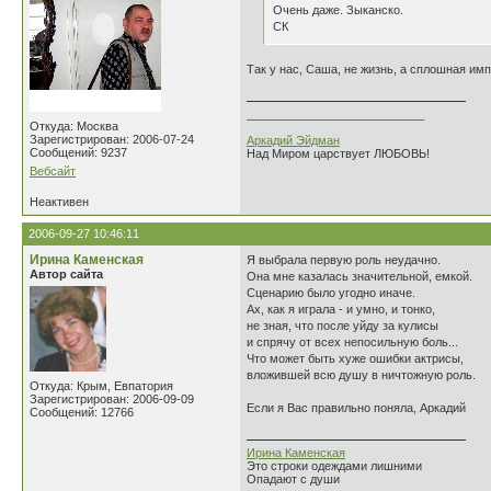
Очень даже. Зыканско.
СК
Так у нас, Саша, не жизнь, а сплошная имп
___________________________
Откуда: Москва
Зарегистрирован: 2006-07-24
Аркадий Эйдман
Сообщений: 9237
Над Миром царствует ЛЮБОВЬ!
Вебсайт
Неактивен
2006-09-27 10:46:11
Ирина Каменская
Я выбрала первую роль неудачно.
Автор сайта
Она мне казалась значительной, емкой.
Сценарию было угодно иначе.
Ах, как я играла - и умно, и тонко,
не зная, что после уйду за кулисы
и спрячу от всех непосильную боль...
Что может быть хуже ошибки актрисы,
вложившей всю душу в ничтожную роль.
Откуда: Крым, Евпатория
Зарегистрирован: 2006-09-09
Если я Вас правильно поняла, Аркадий
Сообщений: 12766
Ирина Каменская
Это строки одеждами лишними
Опадают с души