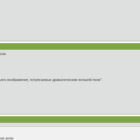
оли.
ашего воображения, потрясаемые драматическим волшебством".
ах роли.