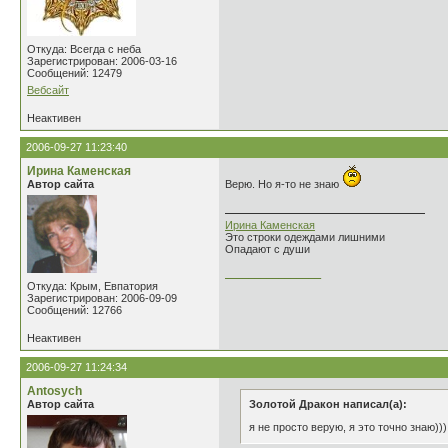
Откуда: Всегда с неба
Зарегистрирован: 2006-03-16
Сообщений: 12479
Вебсайт
Неактивен
2006-09-27 11:23:40
Ирина Каменская
Автор сайта
Верю. Но я-то не знаю
Ирина Каменская
Это строки одеждами лишними
Опадают с души
________________
Откуда: Крым, Евпатория
Зарегистрирован: 2006-09-09
Сообщений: 12766
Неактивен
2006-09-27 11:24:34
Antosych
Автор сайта
Золотой Дракон написал(а):
я не просто верую, я это точно знаю)))