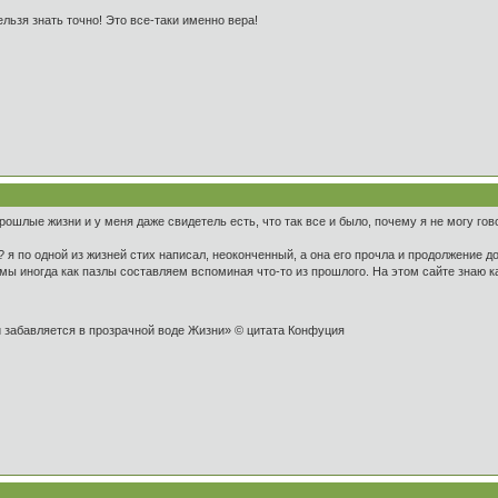
ельзя знать точно! Это все-таки именно вера!
ошлые жизни и у меня даже свидетель есть, что так все и было, почему я не могу гово
 я по одной из жизней стих написал, неоконченный, а она его прочла и продолжение до
, мы иногда как пазлы составляем вспоминая что-то из прошлого. На этом сайте знаю 
и забавляется в прозрачной воде Жизни» © цитата Конфуция