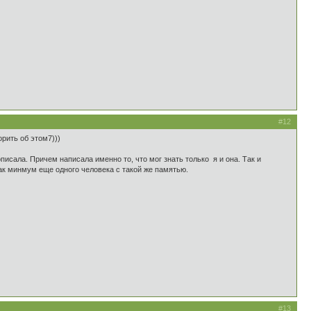
#12
рить об этом7)))
писала. Причем написала именно то, что мог знать только я и она. Так и
как минмум еще одного человека с такой же памятью.
#13