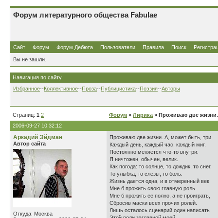
Форум литературного общества Fabulae
Сайт
Форум
Форум Дебюта
Пользователи
Правила
Поиск
Регистра
Вы не зашли.
Навигация по сайту
Избранное
--
Коллективное
--
Проза
--
Публицистика
--
Поэзия
--
Авторы
Страниц:
1
2
Форум
»
Лирика
» Проживаю две жизни.
2006-09-27 10:32:12
Аркадий Эйдман
Проживаю две жизни. А, может быть, три.
Автор сайта
Каждый день, каждый час, каждый миг.
Постоянно меняется что-то внутри:
Я ничтожен, обычен, велик.
Как погода: то солнце, то дождик, то снег,
То улыбка, то слезы, то боль.
Жизнь дается одна, и в отмеренный век
Мне б прожить свою главную роль.
Мне б прожить ее полно, а не проиграть,
Сбросив маски всех прочих ролей.
Лишь осталось сценарий один написать
Откуда: Москва
Этой роли заглавной моей.