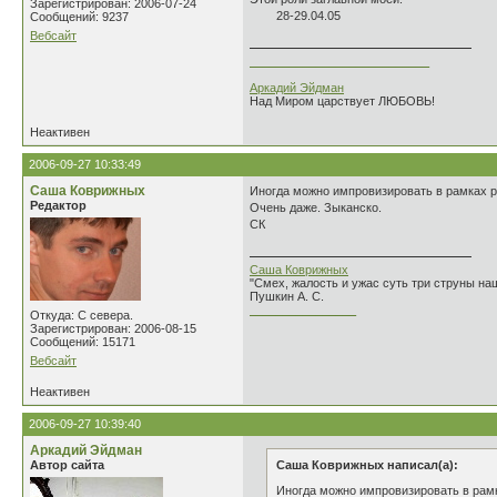
Зарегистрирован: 2006-07-24
28-29.04.05
Сообщений: 9237
Вебсайт
___________________________
Аркадий Эйдман
Над Миром царствует ЛЮБОВЬ!
Неактивен
2006-09-27 10:33:49
Саша Коврижных
Иногда можно импровизировать в рамках р
Редактор
Очень даже. Зыканско.
СК
Саша Коврижных
"Смех, жалость и ужас суть три струны н
Пушкин А. С.
________________
Откуда: С севера.
Зарегистрирован: 2006-08-15
Сообщений: 15171
Вебсайт
Неактивен
2006-09-27 10:39:40
Аркадий Эйдман
Автор сайта
Саша Коврижных написал(а):
Иногда можно импровизировать в рамк