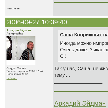
Неактивен
2006-09-27 10:39:40
Аркадий Эйдман
Автор сайта
Саша Коврижных на
Иногда можно импров
Очень даже. Зыканск
СК
Так у нас, Саша, не жи
Откуда: Москва
Зарегистрирован: 2006-07-24
тему....
Сообщений: 9237
Вебсайт
______________
Аркадий Эйдман