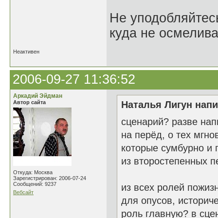
Не уподобляйтесь
куда не осмелива
Неактивен
2006-09-27 11:36:52
Аркадий Эйдман
Автор сайта
Наталья Лигун напи
сценарий? разве нап
на перёд, о тех мгн
которые сумбурно и 
из второстепенных п
Откуда: Москва
Зарегистрирован: 2006-07-24
Сообщений: 9237
из всех ролей пожиз
Вебсайт
для опусов, историч
роль главную? в сц