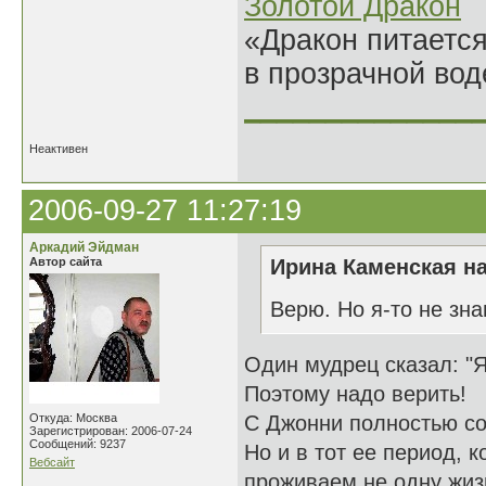
Золотой Дракон
«Дракон питается
в прозрачной во
______________
Неактивен
2006-09-27 11:27:19
Аркадий Эйдман
Автор сайта
Ирина Каменская на
Верю. Но я-то не зн
Один мудрец сказал: "Я 
Поэтому надо верить!
Откуда: Москва
С Джонни полностью со
Зарегистрирован: 2006-07-24
Сообщений: 9237
Но и в тот ее период, 
Вебсайт
проживаем не одну жиз