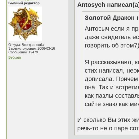
Бывший редактор
Antosych написал(а
Золотой Дракон н
Антосыч если я п
даже свидетель ест
говорить об этом7)
Откуда: Всегда с неба
Зарегистрирован: 2006-03-16
Сообщений: 12479
Вебсайт
Я рассказывавл, к
стих написал, нео
дописала. Причем 
она. Так и встрети
как пазлы составл
сайте знаю как ми
И сколько Вы этих ж
речь-то не о паре сот