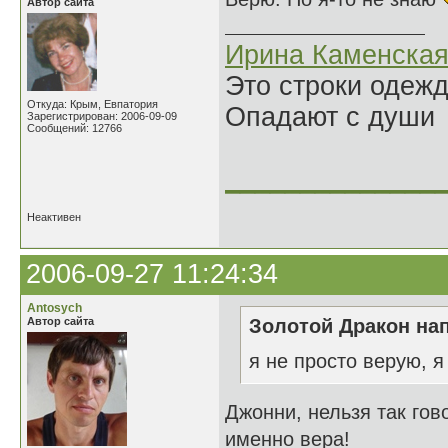
Автор сайта
Ирина Каменска
Это строки одеж
Откуда: Крым, Евпатория
Опадают с души
Зарегистрирован: 2006-09-09
Сообщений: 12766
______________
Неактивен
2006-09-27 11:24:34
Antosych
Автор сайта
Золотой Дракон нап
я не просто верую, я
Джонни, нельзя так гов
именно вера!