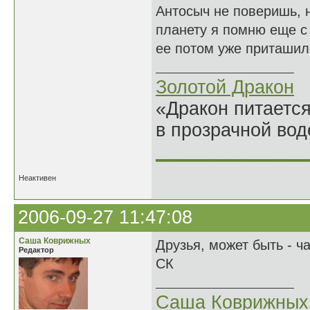
Антосыч не поверишь, н
планету я помню еще с 
ее потом уже приташил
Золотой Дракон
«Дракон питается
в прозрачной во
______________
Неактивен
2006-09-27 11:47:08
Саша Коврижных
Друзья, может быть - ч
Редактор
СК
Саша Коврижных