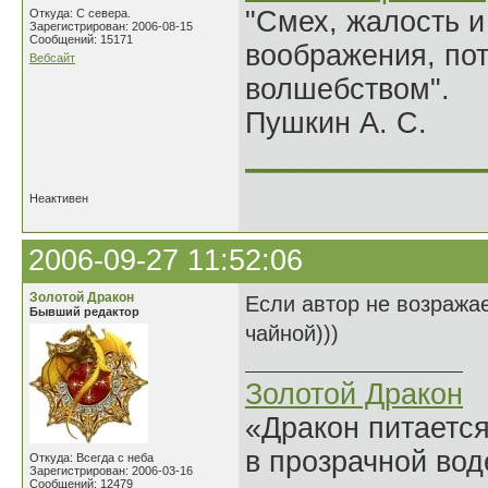
"Смех, жалость и
Откуда: С севера.
Зарегистрирован: 2006-08-15
Сообщений: 15171
воображения, по
Вебсайт
волшебством".
Пушкин А. С.
______________
Неактивен
2006-09-27 11:52:06
Золотой Дракон
Если автор не возражае
Бывший редактор
чайной)))
Золотой Дракон
«Дракон питается
в прозрачной во
Откуда: Всегда с неба
Зарегистрирован: 2006-03-16
Сообщений: 12479