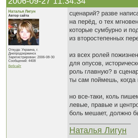
2006-09-27 11:34:34
Наталья Лигун
сценарий? разве напис
Автор сайта
на перёд, о тех мгнове
которые сумбурно и по
из второстепенных пер
Откуда: Украина, г.
Днепродзержинск
из всех ролей пожизне
Зарегистрирован: 2006-08-30
Сообщений: 4408
для опусов, историческ
Вебсайт
роль главную? в сцен
ты сам поймешь, когда
но все-таки, коль пише
левые, правые и центро
боль мешает, должно бы
Наталья Лигун