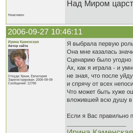
Над Миром царс
Неактивен
2006-09-27 10:46:11
Ирина Каменская
Я выбрала первую роль
Автор сайта
Она мне казалась значи
Сценарию было угодно 
Ах, как я играла - и умн
не зная, что после уйд
Откуда: Крым, Евпатория
Зарегистрирован: 2006-09-09
и спрячу от всех непос
Сообщений: 12766
Что может быть хуже о
вложившей всю душу в
Если я Вас правильно 
Ирина Каменска