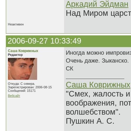
Аркадий Эйдман
Над Миром царс
Неактивен
2006-09-27 10:33:49
Саша Коврижных
Иногда можно импровиз
Редактор
Очень даже. Зыканско.
СК
Саша Коврижных
Откуда: С севера.
Зарегистрирован: 2006-08-15
Сообщений: 15171
"Смех, жалость и
Вебсайт
воображения, по
волшебством".
Пушкин А. С.
______________