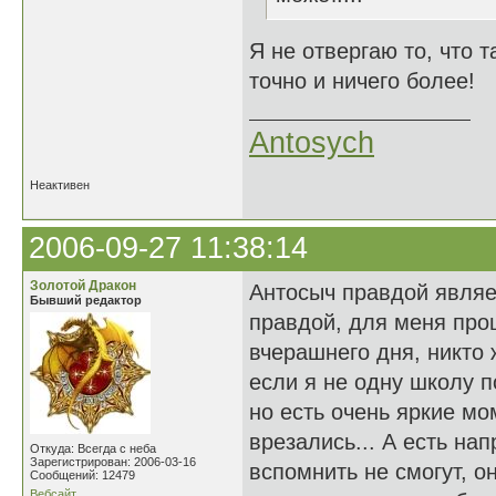
Я не отвергаю то, что т
точно и ничего более!
Antosych
Неактивен
2006-09-27 11:38:14
Золотой Дракон
Антосыч правдой являет
Бывший редактор
правдой, для меня про
вчерашнего дня, никто 
если я не одну школу п
но есть очень яркие м
врезались... А есть н
Откуда: Всегда с неба
Зарегистрирован: 2006-03-16
вспомнить не смогут, он
Сообщений: 12479
Вебсайт