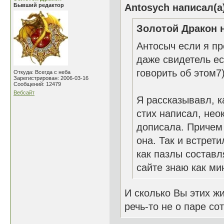
Бывший редактор
Antosych написал(а
Золотой Дракон н
Антосыч если я п
даже свидетель ест
говорить об этом7)
Откуда: Всегда с неба
Зарегистрирован: 2006-03-16
Сообщений: 12479
Вебсайт
Я рассказывавл, к
стих написал, нео
дописала. Причем 
она. Так и встрети
как пазлы составл
сайте знаю как ми
И сколько Вы этих ж
речь-то не о паре сот