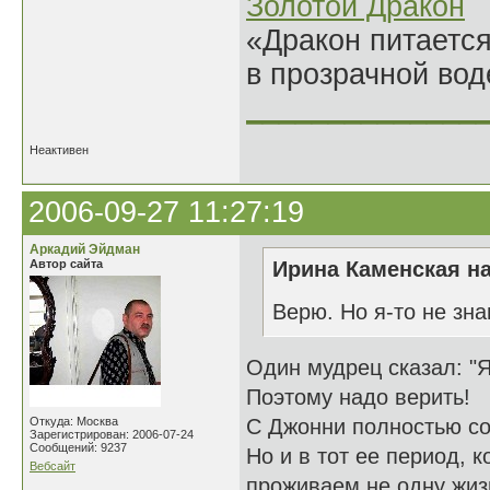
Золотой Дракон
«Дракон питается
в прозрачной во
______________
Неактивен
2006-09-27 11:27:19
Аркадий Эйдман
Автор сайта
Ирина Каменская на
Верю. Но я-то не зн
Один мудрец сказал: "Я 
Поэтому надо верить!
Откуда: Москва
С Джонни полностью со
Зарегистрирован: 2006-07-24
Сообщений: 9237
Но и в тот ее период, 
Вебсайт
проживаем не одну жиз