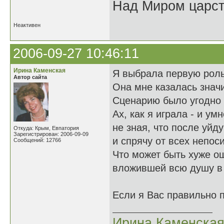
Над Миром царс
Неактивен
2006-09-27 10:46:11
Ирина Каменская
Я выбрала первую роль
Автор сайта
Она мне казалась значи
Сценарию было угодно 
Ах, как я играла - и умн
не зная, что после уйд
Откуда: Крым, Евпатория
Зарегистрирован: 2006-09-09
и спрячу от всех непос
Сообщений: 12766
Что может быть хуже о
вложившей всю душу в
Если я Вас правильно 
Ирина Каменска