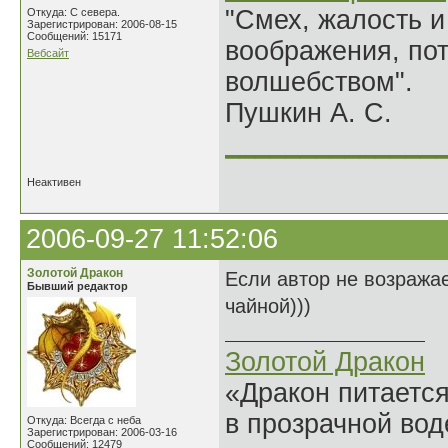
"Смех, жалость и
Откуда: С севера.
Зарегистрирован: 2006-08-15
Сообщений: 15171
воображения, по
Вебсайт
волшебством".
Пушкин А. С.
______________
Неактивен
2006-09-27 11:52:06
Золотой Дракон
Если автор не возражае
Бывший редактор
чайной)))
Золотой Дракон
«Дракон питается
в прозрачной во
Откуда: Всегда с неба
Зарегистрирован: 2006-03-16
Сообщений: 12479