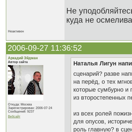
Не уподобляйтесь
куда не осмелива
Неактивен
2006-09-27 11:36:52
Аркадий Эйдман
Автор сайта
Наталья Лигун напи
сценарий? разве нап
на перёд, о тех мгн
которые сумбурно и 
из второстепенных п
Откуда: Москва
Зарегистрирован: 2006-07-24
Сообщений: 9237
из всех ролей пожиз
Вебсайт
для опусов, историч
роль главную? в сц