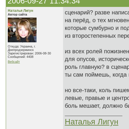
2006-09-27 11:34:34
Наталья Лигун
сценарий? разве напис
Автор сайта
на перёд, о тех мгнове
которые сумбурно и по
из второстепенных пер
Откуда: Украина, г.
Днепродзержинск
из всех ролей пожизне
Зарегистрирован: 2006-08-30
Сообщений: 4408
для опусов, историческ
Вебсайт
роль главную? в сцен
ты сам поймешь, когда
но все-таки, коль пише
левые, правые и центро
боль мешает, должно бы
Наталья Лигун