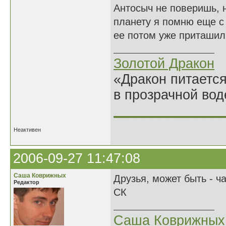
Антосыч не поверишь, н
планету я помню еще с 
ее потом уже приташил
Золотой Дракон
«Дракон питается
в прозрачной во
______________
Неактивен
2006-09-27 11:47:08
Саша Коврижных
Друзья, может быть - ч
Редактор
СК
Саша Коврижных