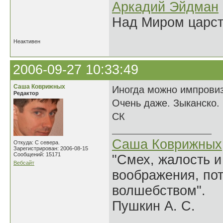
Аркадий Эйдман
Над Миром царс
Неактивен
2006-09-27 10:33:49
Саша Коврижных
Иногда можно импровиз
Редактор
Очень даже. Зыканско.
СК
Саша Коврижных
Откуда: С севера.
Зарегистрирован: 2006-08-15
Сообщений: 15171
"Смех, жалость и
Вебсайт
воображения, по
волшебством".
Пушкин А. С.
______________