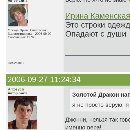
Автор сайта
Ирина Каменска
Это строки одеж
Откуда: Крым, Евпатория
Опадают с души
Зарегистрирован: 2006-09-09
Сообщений: 12766
______________
Неактивен
2006-09-27 11:24:34
Antosych
Автор сайта
Золотой Дракон нап
я не просто верую, я
Джонни, нельзя так гов
именно вера!