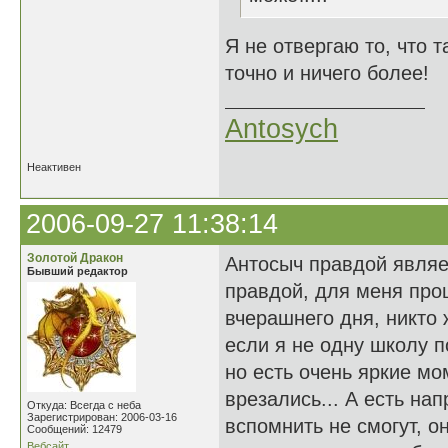
Я не отвергаю то, что т
точно и ничего более!
Antosych
Неактивен
2006-09-27 11:38:14
Золотой Дракон
Антосыч правдой являет
Бывший редактор
правдой, для меня про
вчерашнего дня, никто 
если я не одну школу п
но есть очень яркие м
врезались... А есть н
Откуда: Всегда с неба
Зарегистрирован: 2006-03-16
вспомнить не смогут, он
Сообщений: 12479
Вебсайт