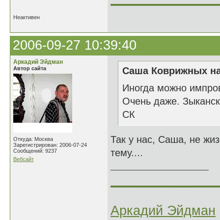
Неактивен
2006-09-27 10:39:40
Аркадий Эйдман
Автор сайта
Саша Коврижных на
Иногда можно импров
Очень даже. Зыканск
СК
Так у нас, Саша, не жи
Откуда: Москва
Зарегистрирован: 2006-07-24
тему....
Сообщений: 9237
Вебсайт
______________
Аркадий Эйдман