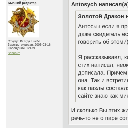
Бывший редактор
Antosych написал(а
Золотой Дракон н
Антосыч если я п
даже свидетель ест
говорить об этом7)
Откуда: Всегда с неба
Зарегистрирован: 2006-03-16
Сообщений: 12479
Вебсайт
Я рассказывавл, к
стих написал, нео
дописала. Причем 
она. Так и встрети
как пазлы составл
сайте знаю как ми
И сколько Вы этих ж
речь-то не о паре сот