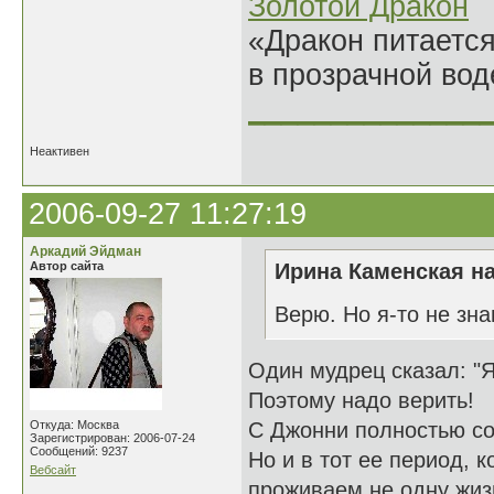
Золотой Дракон
«Дракон питается
в прозрачной во
______________
Неактивен
2006-09-27 11:27:19
Аркадий Эйдман
Автор сайта
Ирина Каменская на
Верю. Но я-то не зн
Один мудрец сказал: "Я 
Поэтому надо верить!
Откуда: Москва
С Джонни полностью со
Зарегистрирован: 2006-07-24
Сообщений: 9237
Но и в тот ее период, 
Вебсайт
проживаем не одну жиз