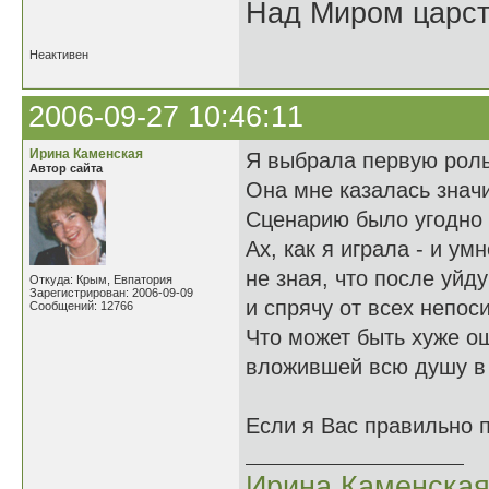
Над Миром царс
Неактивен
2006-09-27 10:46:11
Ирина Каменская
Я выбрала первую роль
Автор сайта
Она мне казалась значи
Сценарию было угодно 
Ах, как я играла - и умн
не зная, что после уйд
Откуда: Крым, Евпатория
Зарегистрирован: 2006-09-09
и спрячу от всех непос
Сообщений: 12766
Что может быть хуже о
вложившей всю душу в
Если я Вас правильно 
Ирина Каменска