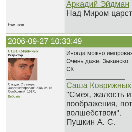
Аркадий Эйдман
Над Миром царс
Неактивен
2006-09-27 10:33:49
Саша Коврижных
Иногда можно импровиз
Редактор
Очень даже. Зыканско.
СК
Саша Коврижных
Откуда: С севера.
Зарегистрирован: 2006-08-15
Сообщений: 15171
"Смех, жалость и
Вебсайт
воображения, по
волшебством".
Пушкин А. С.
______________