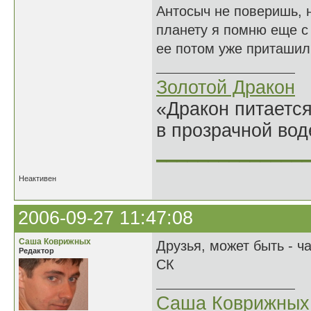
Антосыч не поверишь, н
планету я помню еще с 
ее потом уже приташил
Золотой Дракон
«Дракон питается
в прозрачной во
______________
Неактивен
2006-09-27 11:47:08
Саша Коврижных
Друзья, может быть - ч
Редактор
СК
Саша Коврижных