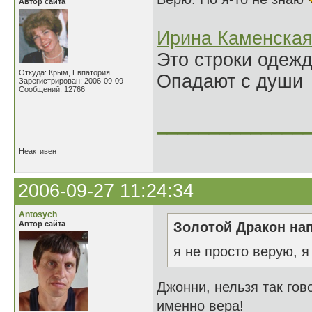
Автор сайта
Ирина Каменска
Это строки одеж
Откуда: Крым, Евпатория
Опадают с души
Зарегистрирован: 2006-09-09
Сообщений: 12766
______________
Неактивен
2006-09-27 11:24:34
Antosych
Автор сайта
Золотой Дракон нап
я не просто верую, я
Джонни, нельзя так гов
именно вера!