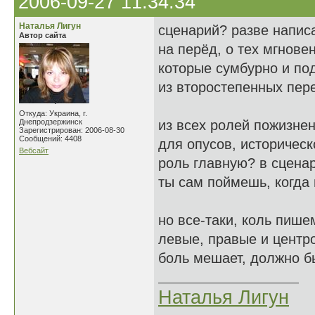
2006-09-27 11:34:34
Наталья Лигун
сценарий? разве напис
Автор сайта
на перёд, о тех мгнове
которые сумбурно и по
из второстепенных пер
Откуда: Украина, г.
Днепродзержинск
из всех ролей пожизне
Зарегистрирован: 2006-08-30
Сообщений: 4408
для опусов, историческ
Вебсайт
роль главную? в сцен
ты сам поймешь, когда
но все-таки, коль пише
левые, правые и центро
боль мешает, должно бы
Наталья Лигун