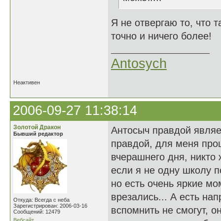
Я не отвергаю то, что т
точно и ничего более!
Antosych
Неактивен
2006-09-27 11:38:14
Золотой Дракон
Антосыч правдой являет
Бывший редактор
правдой, для меня про
вчерашнего дня, никто 
если я не одну школу п
но есть очень яркие м
врезались... А есть н
Откуда: Всегда с неба
Зарегистрирован: 2006-03-16
вспомнить не смогут, он
Сообщений: 12479
Вебсайт