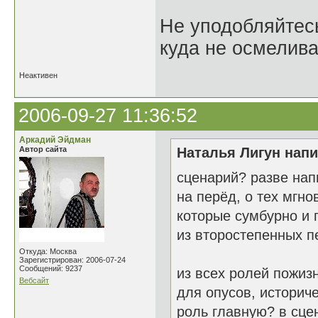
Не уподобляйтесь
куда не осмелива
Неактивен
2006-09-27 11:36:52
Аркадий Эйдман
Автор сайта
Наталья Лигун напи
сценарий? разве нап
на перёд, о тех мгн
которые сумбурно и 
из второстепенных п
Откуда: Москва
Зарегистрирован: 2006-07-24
Сообщений: 9237
из всех ролей пожиз
Вебсайт
для опусов, историч
роль главную? в сц