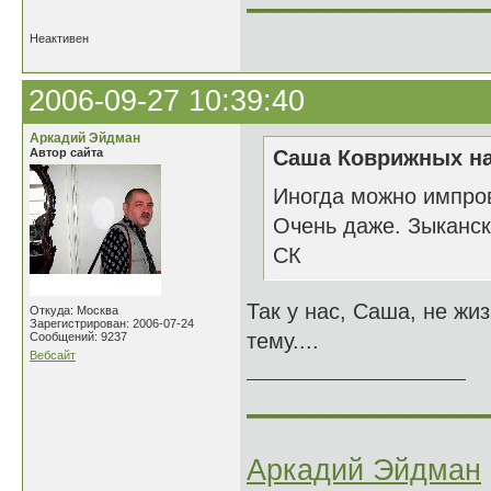
Неактивен
2006-09-27 10:39:40
Аркадий Эйдман
Автор сайта
Саша Коврижных на
Иногда можно импров
Очень даже. Зыканск
СК
Так у нас, Саша, не жи
Откуда: Москва
Зарегистрирован: 2006-07-24
тему....
Сообщений: 9237
Вебсайт
______________
Аркадий Эйдман