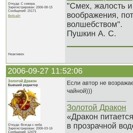
"Смех, жалость и
Откуда: С севера.
Зарегистрирован: 2006-08-15
Сообщений: 15171
воображения, по
Вебсайт
волшебством".
Пушкин А. С.
______________
Неактивен
2006-09-27 11:52:06
Золотой Дракон
Если автор не возражае
Бывший редактор
чайной)))
Золотой Дракон
«Дракон питается
в прозрачной во
Откуда: Всегда с неба
Зарегистрирован: 2006-03-16
Сообщений: 12479