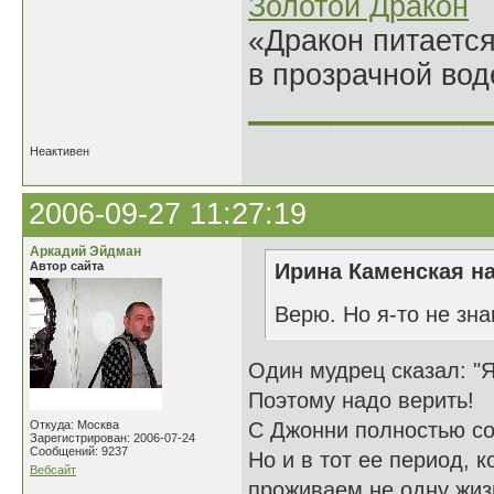
Золотой Дракон
«Дракон питается
в прозрачной во
______________
Неактивен
2006-09-27 11:27:19
Аркадий Эйдман
Автор сайта
Ирина Каменская на
Верю. Но я-то не зн
Один мудрец сказал: "Я 
Поэтому надо верить!
Откуда: Москва
С Джонни полностью со
Зарегистрирован: 2006-07-24
Сообщений: 9237
Но и в тот ее период, 
Вебсайт
проживаем не одну жиз