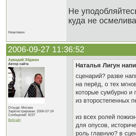
Не уподобляйтесь
куда не осмелива
Неактивен
2006-09-27 11:36:52
Аркадий Эйдман
Автор сайта
Наталья Лигун напи
сценарий? разве нап
на перёд, о тех мгн
которые сумбурно и 
из второстепенных п
Откуда: Москва
Зарегистрирован: 2006-07-24
Сообщений: 9237
из всех ролей пожиз
Вебсайт
для опусов, историч
роль главную? в сц