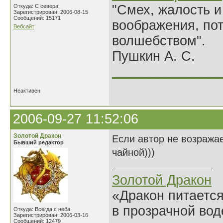
"Смех, жалость и
Откуда: С севера.
Зарегистрирован: 2006-08-15
Сообщений: 15171
воображения, по
Вебсайт
волшебством".
Пушкин А. С.
______________
Неактивен
2006-09-27 11:52:06
Золотой Дракон
Если автор не возражае
Бывший редактор
чайной)))
Золотой Дракон
«Дракон питается
в прозрачной во
Откуда: Всегда с неба
Зарегистрирован: 2006-03-16
Сообщений: 12479