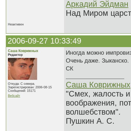
Аркадий Эйдман
Над Миром царс
Неактивен
2006-09-27 10:33:49
Саша Коврижных
Иногда можно импровиз
Редактор
Очень даже. Зыканско.
СК
Саша Коврижных
Откуда: С севера.
Зарегистрирован: 2006-08-15
Сообщений: 15171
"Смех, жалость и
Вебсайт
воображения, по
волшебством".
Пушкин А. С.
______________