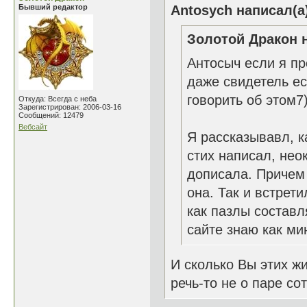
Бывший редактор
Antosych написал(а
Золотой Дракон н
Антосыч если я п
даже свидетель ест
говорить об этом7)
Откуда: Всегда с неба
Зарегистрирован: 2006-03-16
Сообщений: 12479
Вебсайт
Я рассказывавл, к
стих написал, нео
дописала. Причем 
она. Так и встрети
как пазлы составл
сайте знаю как ми
И сколько Вы этих ж
речь-то не о паре сот