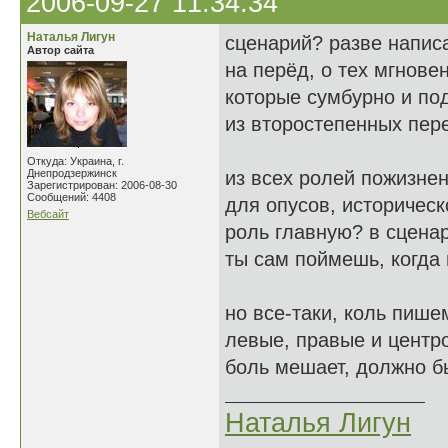
2006-09-27 11:34:34
Наталья Лигун
сценарий? разве напис
Автор сайта
на перёд, о тех мгнове
которые сумбурно и по
из второстепенных пер
Откуда: Украина, г.
Днепродзержинск
из всех ролей пожизне
Зарегистрирован: 2006-08-30
Сообщений: 4408
для опусов, историческ
Вебсайт
роль главную? в сцен
ты сам поймешь, когда
но все-таки, коль пише
левые, правые и центро
боль мешает, должно бы
Наталья Лигун