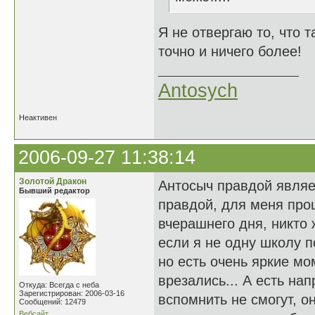
Я не отвергаю то, что т
точно и ничего более!
Antosych
Неактивен
2006-09-27 11:38:14
Золотой Дракон
Антосыч правдой являет
Бывший редактор
правдой, для меня про
вчерашнего дня, никто 
если я не одну школу п
но есть очень яркие м
врезались... А есть н
Откуда: Всегда с неба
Зарегистрирован: 2006-03-16
вспомнить не смогут, он
Сообщений: 12479
Вебсайт