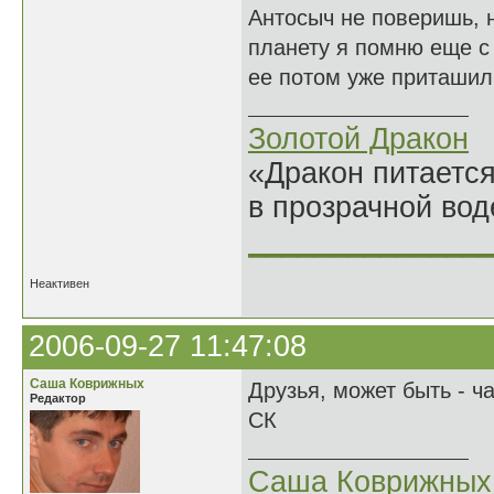
Антосыч не поверишь, н
планету я помню еще с 
ее потом уже приташил
Золотой Дракон
«Дракон питается
в прозрачной во
______________
Неактивен
2006-09-27 11:47:08
Саша Коврижных
Друзья, может быть - ч
Редактор
СК
Саша Коврижных