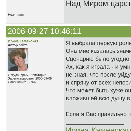
Над Миром царс
Неактивен
2006-09-27 10:46:11
Ирина Каменская
Я выбрала первую роль
Автор сайта
Она мне казалась значи
Сценарию было угодно 
Ах, как я играла - и умн
не зная, что после уйд
Откуда: Крым, Евпатория
Зарегистрирован: 2006-09-09
и спрячу от всех непос
Сообщений: 12766
Что может быть хуже о
вложившей всю душу в
Если я Вас правильно 
Ирина Каменска