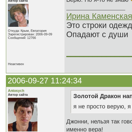
Автор сайта
Ирина Каменска
Это строки одеж
Откуда: Крым, Евпатория
Опадают с души
Зарегистрирован: 2006-09-09
Сообщений: 12766
______________
Неактивен
2006-09-27 11:24:34
Antosych
Автор сайта
Золотой Дракон нап
я не просто верую, я
Джонни, нельзя так гов
именно вера!