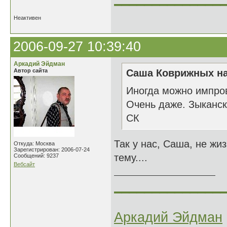
Неактивен
2006-09-27 10:39:40
Аркадий Эйдман
Автор сайта
Саша Коврижных на
Иногда можно импров
Очень даже. Зыканск
СК
Так у нас, Саша, не жи
Откуда: Москва
Зарегистрирован: 2006-07-24
тему....
Сообщений: 9237
Вебсайт
______________
Аркадий Эйдман