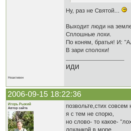
Ну, раз не Святой...
Выходит люди на земле
Сплошные лохи.
По коням, братья! И: "А
В зари сполохи!
иди
Неактивен
2006-09-15 18:22:36
Игорь Рыжий
позвольте,стих совсем 
Автор сайта
я с тем не спорю,
но слово- то какое- "лох
лоханкой в море