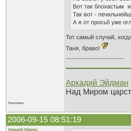
Вот так блохастым и 
Так вот - печальнейш
А я от просьб уже огл
Тот самый случай, ког
Таня, браво!
______________
Аркадий Эйдман
Над Миром царс
Неактивен
2006-09-15 08:51:19
Аркадий Эйдман