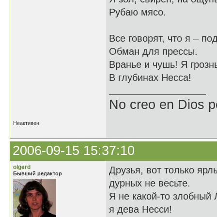
Рубаю мясо.
Все говорят, что я – по
Обман для прессы.
Вранье и чушь! Я грозн
В глубинах Несса!
No creo en Dios p
Неактивен
2006-09-15 15:37:10
olgerd
Друзья, вот только ярл
Бывший редактор
дурных не весьте.
Я не какой-то злобный 
я дева Несси!