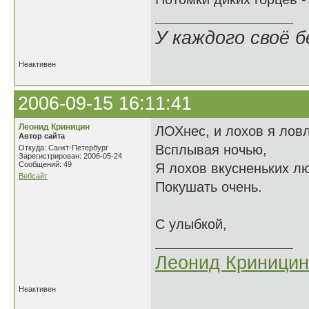
У каждого своё б
Неактивен
2006-09-15 16:11:41
Леонид Криницин
ЛОХнес, и лохов я лов
Автор сайта
Всплывая ночью,
Откуда: Санкт-Петербург
Зарегистрирован: 2006-05-24
Сообщений: 49
Я лохов вкусненьких л
Вебсайт
Покушать очень.
С улыбкой,
Леонид Криницин
Неактивен