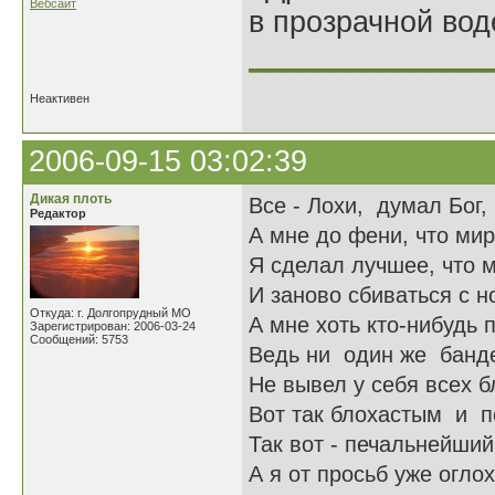
Вебсайт
в прозрачной во
______________
Неактивен
2006-09-15 03:02:39
Дикая плоть
Все - Лохи, думал Бог,
Редактор
А мне до фени, что мир
Я сделал лучшее, что м
И заново сбиваться с но
Откуда: г. Долгопрудный МО
А мне хоть кто-нибудь 
Зарегистрирован: 2006-03-24
Сообщений: 5753
Ведь ни один же банд
Не вывел у себя всех б
Вот так блохастым и по
Так вот - печальнейший 
А я от просьб уже оглох,