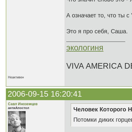
А означает то, что ты с
Это я про себя, Саша.
экологиня
VIVA AMERICA 
Неактивен
2006-09-15 16:20:41
Савл Иноземцев
антиАпостол
Человек Которого Н
Потомки диких горце