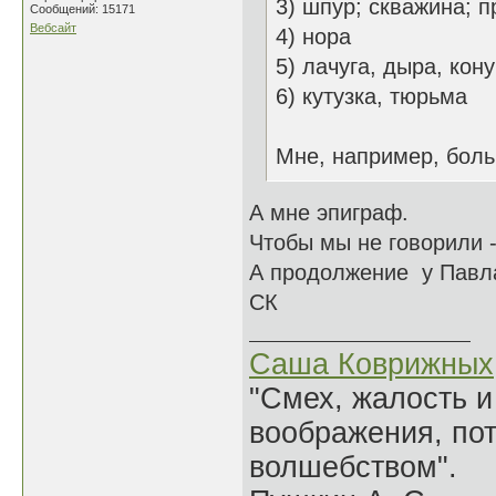
3) шпур; скважина; 
Сообщений: 15171
Вебсайт
4) нора
5) лачуга, дыра, кон
6) кутузка, тюрьма
Мне, например, больш
А мне эпиграф.
Чтобы мы не говорили -
А продолжение у Павла
СК
Саша Коврижных
"Смех, жалость и
воображения, по
волшебством".