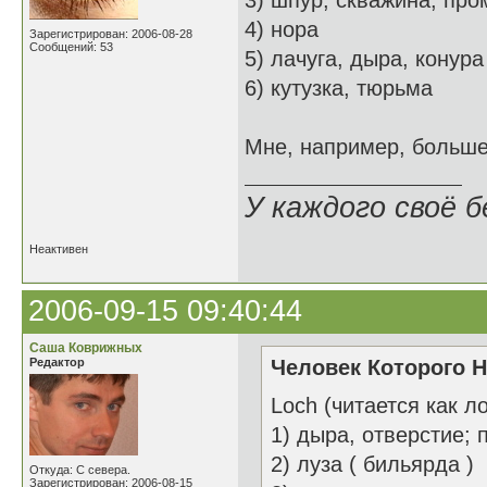
3) шпур; скважина; пр
4) нора
Зарегистрирован: 2006-08-28
Сообщений: 53
5) лачуга, дыра, конура
6) кутузка, тюрьма
Мне, например, больше
У каждого своё б
Неактивен
2006-09-15 09:40:44
Саша Коврижных
Редактор
Человек Которого Н
Loch (читается как л
1) дыра, отверстие; 
2) луза ( бильярда )
Откуда: С севера.
Зарегистрирован: 2006-08-15