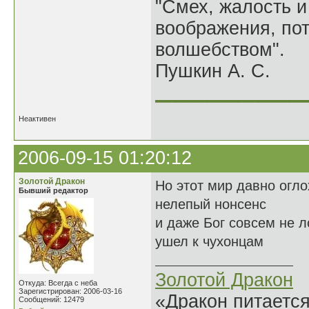
"Смех, жалость и
воображения, по
волшебством".
Пушкин А. С.
______________
Неактивен
2006-09-15 01:20:12
Золотой Дракон
Но этот мир давно огло
Бывший редактор
нелепый нонсенс
и даже Бог совсем не л
ушел к чухонцам
Золотой Дракон
Откуда: Всегда с неба
Зарегистрирован: 2006-03-16
«Дракон питается
Сообщений: 12479