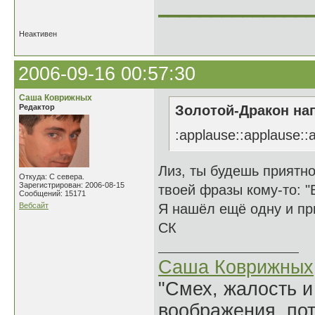
______________
Неактивен
2006-09-16 00:57:30
Саша Коврижных
Редактор
Золотой-Дракон нап
:applause::applause::
Лиз, ты будешь приятно
Откуда: С севера.
Зарегистрирован: 2006-08-15
твоей фразы кому-то: "
Сообщений: 15171
Вебсайт
Я нашёл ещё одну и пр
СК
Саша Коврижных
"Смех, жалость и
воображения, по