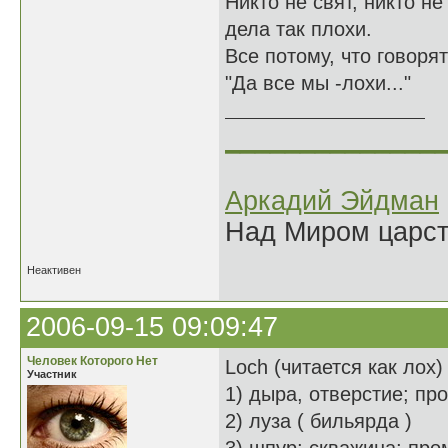
Никто не свят, никто не 
дела так плохи.
Все потому, что говорят
"Да все мы -лохи..."
______________
Аркадий Эйдман
Над Миром царс
Неактивен
2006-09-15 09:09:47
Человек Которого Нет
Loch (читается как лох)
Участник
1) дыра, отверстие; пр
2) луза ( бильярда )