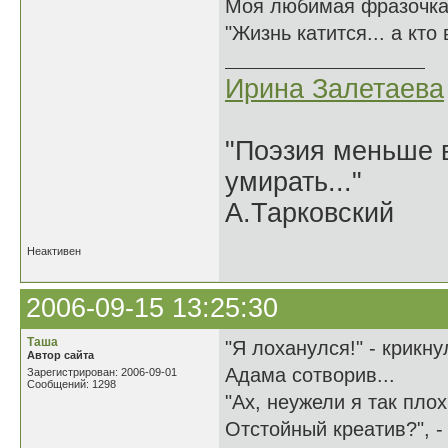
Моя любимая фразочка
"Жизнь катится... а кто
Ирина Залетаева
"Поэзия меньше в
умирать..."
А.Тарковский
Неактивен
2006-09-15 13:25:30
Таша
"Я лоханулся!" - крикну
Автор сайта
Адама сотворив...
Зарегистрирован: 2006-09-01
Сообщений: 1298
"Ах, неужели я так пло
Отстойный креатив?", -