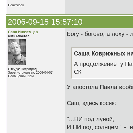
Неактивен
2006-09-15 15:57:10
Савл Иноземцев
Богу - богово, а лоху - л
антиАпостол
Саша Коврижных на
А продолжение у Па
Откуда: Петроград
СК
Зарегистрирован: 2006-04-07
Сообщений: 2261
У апостола Павла вообщ
Саш, здесь косяк:
"...НИ под луной,
И НИ под солнцем" - ни