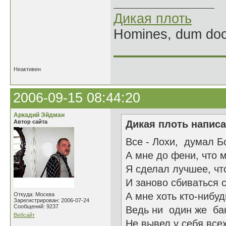
Дикая плоть
Homines, dum doce
______________
Неактивен
2006-09-15 08:44:20
Аркадий Эйдман
Автор сайта
Дикая плоть написа
Все - Лохи, думал Бо
А мне до фени, что м
Я сделал лучшее, что
И заново сбиваться с 
А мне хоть кто-нибу
Откуда: Москва
Зарегистрирован: 2006-07-24
Сообщений: 9237
Ведь ни один же ба
Вебсайт
Не вывел у себя все