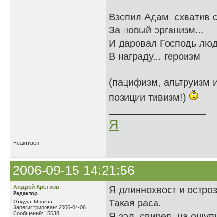
Взопил Адам, схватив 
За новый организм...
И даровал Господь лю
В награду... героизм
(пацифизм, альтруизм и
позиции тивизм!)
Я
Неактивен
2006-09-15 14:21:56
Андрей Кротков
Я длиннохвост и остроз
Редактор
Такая раса.
Откуда: Москва
Зарегистрирован: 2006-04-06
Сообщений: 15638
Я зол, свиреп, на ощупь