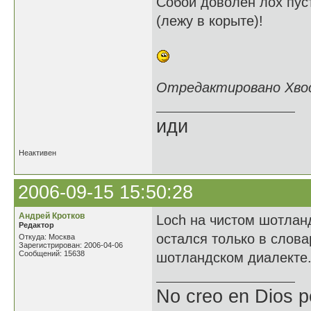
Собой доволен лох пус
(лежу в корыте)!
Отредактировано Хвост
иди
Неактивен
2006-09-15 15:50:28
Андрей Кротков
Loch на чистом шотлан
Редактор
остался только в слова
Откуда: Москва
Зарегистрирован: 2006-04-06
Сообщений: 15638
шотландском диалекте
No creo en Dios p