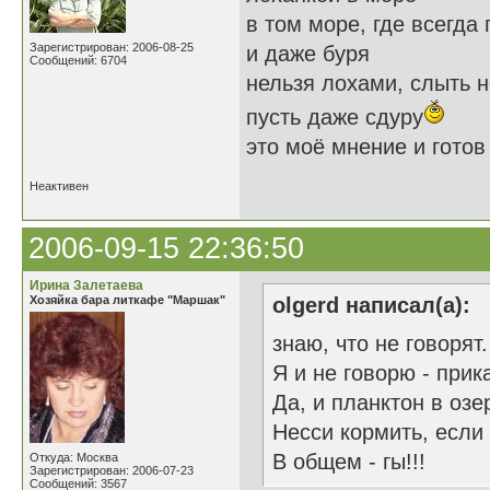
в том море, где всегда 
Зарегистрирован: 2006-08-25
и даже буря
Сообщений: 6704
нельзя лохами, слыть 
пусть даже сдуру
это моё мнение и готов 
Неактивен
2006-09-15 22:36:50
Ирина Залетаева
Хозяйка бара литкафе "Маршак"
olgerd написал(а):
знаю, что не говорят.
Я и не говорю - прик
Да, и планктон в озе
Несси кормить, если
В общем - гы!!!
Откуда: Москва
Зарегистрирован: 2006-07-23
Сообщений: 3567