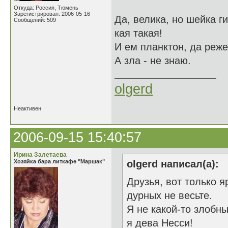
Откуда: Россия, Тюмень
Зарегистрирован: 2006-05-16
Да, велика, но шейка ги
Сообщений: 509
кая такая!
И ем планктон, да реже
А зла - не знаю.
olgerd
Неактивен
2006-09-15 15:40:57
Ирина Залетаева
Хозяйка бара литкафе "Маршак"
olgerd написал(а):
Друзья, вот только 
дурных не весьте.
Я не какой-то злобны
я дева Несси!