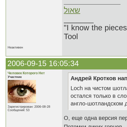
שאול
_______
"I know the pieces
Tool
Неактивен
2006-09-15 16:05:34
Человек Которого Нет
Участник
Андрей Кротков нап
Loch на чистом шотл
остался только в сл
англо-шотландском 
Зарегистрирован: 2006-08-28
Сообщений: 53
О, еще одна версия пер
Потомки диких горцев - 